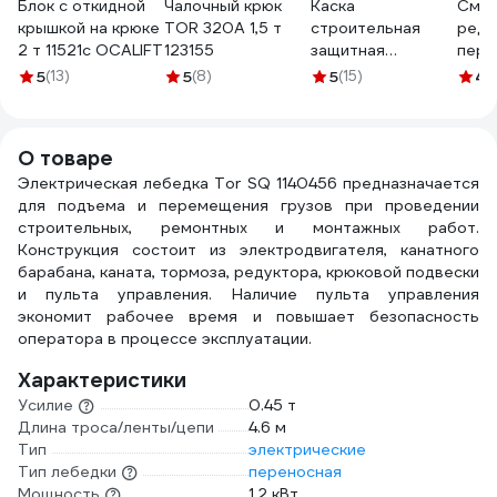
Блок с откидной
Чалочный крюк
Каска
Смаз
крышкой на крюке
TOR 320А 1,5 т
строительная
реду
2 т 11521c OCALIFT
123155
защитная
пере
SAMGRUPP
REZO
5
(13)
5
(8)
5
(15)
4.
оранжевая BASIC
03.0
SR-109010001
О товаре
Электрическая лебедка Tor SQ 1140456 предназначается
для подъема и перемещения грузов при проведении
строительных, ремонтных и монтажных работ.
Конструкция состоит из электродвигателя, канатного
барабана, каната, тормоза, редуктора, крюковой подвески
и пульта управления. Наличие пульта управления
экономит рабочее время и повышает безопасность
оператора в процессе эксплуатации.
Характеристики
Усилие
0.45 т
Длина троса/ленты/цепи
4.6 м
Тип
электрические
Тип лебедки
переносная
Мощность
1.2 кВт