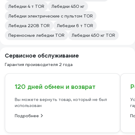
Лебедки 4 т TOR
Лебедки 450 кг
Лебедки электрические с пультом TOR
Лебедка 220В TOR
Лебедки 6 т TOR
Переносные лебедки TOR
Лебедки 450 кг TOR
Сервисное обслуживание
Гарантия производителя 2 года
120 дней обмен и возврат
Р
Вы можете вернуть товар, который не был
Ус
использован
га
Подробнее
П