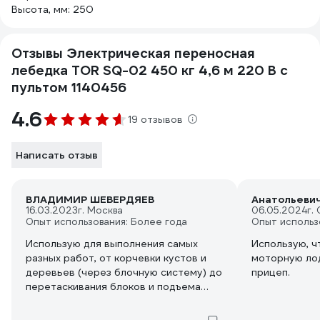
Высота, мм: 250
Отзывы Электрическая переносная
лебедка TOR SQ-02 450 кг 4,6 м 220 В с
пультом 1140456
4.6
19 отзывов
Написать отзыв
ВЛАДИМИР ШЕВЕРДЯЕВ
Анатольевич
16.03.2023
г. Москва
06.05.2024
г.
Опыт использования: Более года
Опыт использ
Использую для выполнения самых
Использую, ч
разных работ, от корчевки кустов и
моторную ло
деревьев (через блочную систему) до
прицеп.
перетаскивания блоков и подъема
различных конструкций.