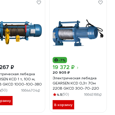
-7%
267 ₽
19 372 ₽
20 905 ₽
трическая лебедка
Электрическая лебедка
SEN KCD 1 т, 100 м,
GEARSEN KCD 0,3т 70м
В GKCD 1000-100-380
220В GKCD 300-70-220
5
(50)
16644704
4.5
(50)
16645166
орзину
В корзину