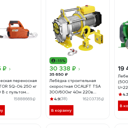
-15%
5 ₽
30 338 ₽
19 
35 650 ₽
Лебе
еская переносная
Лебёдка строительная
(500
TOR SQ-04 250 кг
скоростная OCALIFT TSA
U=22
0 В с пультом
300/600кг 40м 220в
LIFT
4.
(алюминиевый корпус)
4.9
(38)
15888669
16203735
TSA30040m220v
В к
ну
В корзину