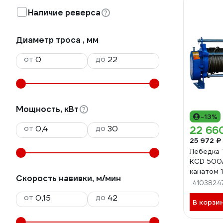
Наличие реверса
Диаметр троса , мм
от
до
Мощность, кВт
-13%
от
до
22 66
25 972 ₽
Лебедка 
KCD 500/
канатом 
Скорость навивки, м/мин
1050499
4103824
от
до
В корзи