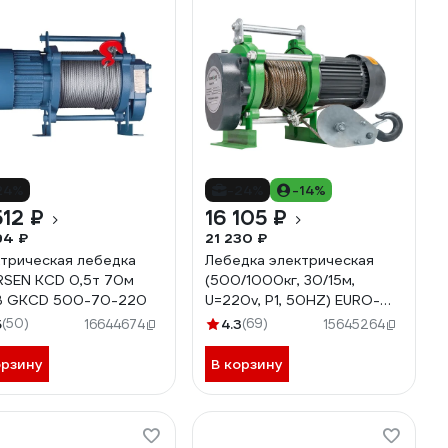
24%
-24%
-14%
512 ₽
16 105 ₽
94 ₽
21 230 ₽
трическая лебедка
Лебедка электрическая
SEN KCD 0,5т 70м
(500/1000кг, 30/15м,
В GKCD 500-70-220
U=220v, P1, 50HZ) EURO-
LIFT KCD 00019835
5
(50)
4.3
(69)
16644674
15645264
орзину
В корзину