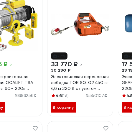
-7%
-
5 ₽
33 770 ₽
17 
36 230 ₽
23 1
строительная
Электрическая переносная
Элек
ая OCALIFT TSA
лебедка TOR SQ-02 450 кг
GEAR
кг 60м 220в
4,6 м 220 В с пультом
220
евый корпус)
1140456
4.6
(19)
4.
16696256
15550107
60m220v
ну
В корзину
В к