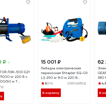
0 ₽
15 001 ₽
62 
Лебедка электрическая
Элек
TOR ЛЭК-500 E21
переносная Shtapler SQ-03
GEAR
1000 кг 220 В с
(J) 250 кг 8.0 м 220 В
380 
100/50 м T
71058935
5
(24)
4.
33804985
7
В корзину
В к
ну