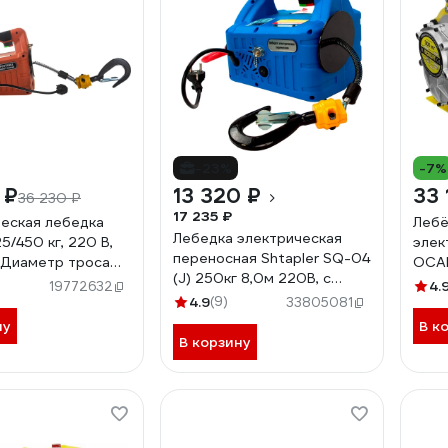
-23%
-7%
 ₽
13 320 ₽
33 
36 230 ₽
17 235 ₽
еская лебедка
Лебё
Лебедка электрическая
5/450 кг, 220 В,
элек
переносная Shtapler SQ-04
, Диаметр троса
OCAL
(J) 250кг 8,0м 220В, с
W-04
40м 
4.
19772632
беспроводным пультом
4.9
(9)
корп
33805081
71058936
ну
В к
В корзину