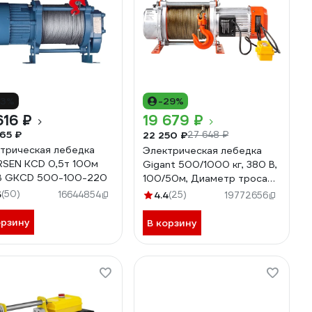
13%
-29%
616 ₽
19 679 ₽
65 ₽
22 250 ₽
27 648 ₽
трическая лебедка
Электрическая лебедка
SEN KCD 0,5т 100м
Gigant 500/1000 кг, 380 В,
В GKCD 500-100-220
100/50м, Диаметр троса
6мм, GEW-03
5
(50)
16644854
4.4
(25)
19772656
орзину
В корзину