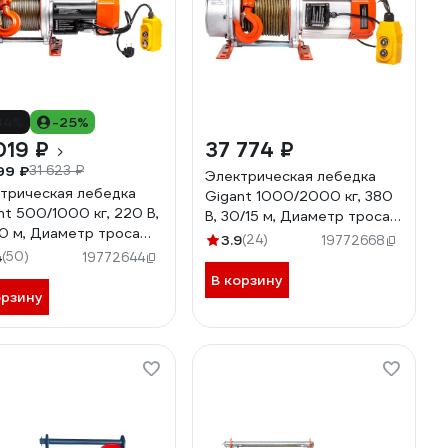
34%
-25%
019 ₽
37 774 ₽
99 ₽
31 623 ₽
Электрическая лебедка
трическая лебедка
Gigant 1000/2000 кг, 380
nt 500/1000 кг, 220 В,
В, 30/15 м, Диаметр троса
0 м, Диаметр троса
6мм, GEW-05
3.9
(24)
19772668
, GEW-06
4
(50)
19772644
В корзину
орзину