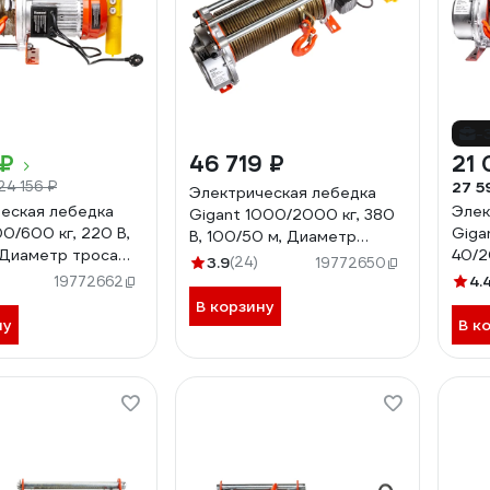
-
 ₽
46 719 ₽
21 
27 5
24 156 ₽
Электрическая лебедка
еская лебедка
Элек
Gigant 1000/2000 кг, 380
0/600 кг, 220 В,
Giga
В, 100/50 м, Диаметр
 Диаметр троса
40/2
троса 6мм, GEW-02
3.9
(24)
19772650
W-08
6мм
4.
19772662
В корзину
ну
В к