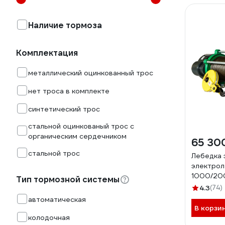
Наличие тормоза
Комплектация
металлический оцинкованный трос
нет троса в комплекте
синтетический трос
стальной оцинкованый трос с
органическим сердечником
65 30
стальной трос
Лебедка 
электрол
1000/200
Тип тормозной системы
U=380v, 
4.3
(74)
LIFT KCD
автоматическая
В корзи
колодочная