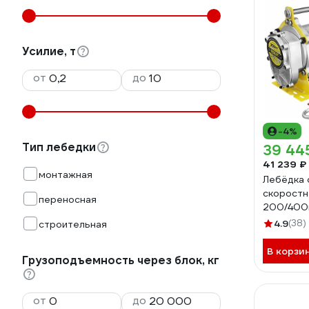
Усилие, т
от
до
-4%
Тип лебедки
39 44
41 239 ₽
монтажная
Лебёдка 
скоростн
переносная
200/400
(алюмини
4.9
(38)
строительная
TSA200
В корзи
Грузоподъемность через блок, кг
от
до