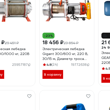
-23%
-
 ₽
18 456 ₽
21 
29 451 ₽
23 854 ₽
24 9
еская лебедка
Электрическая лебедка
Элек
00/1000 кг, 220B
Gigant 300/600 кг, 220 В,
GEAR
30/15 м, Диаметр троса
220
6мм, GEW-07
4.8
(24)
25957187
19772638
4.
ну
В корзину
В к