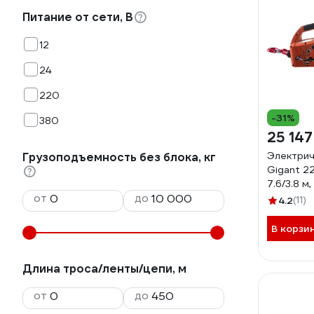
Питание от сети, В
12
24
220
-31%
380
25 147
Электрич
Грузоподъемность без блока, кг
Gigant 22
7.6/3.8 м
от
до
6мм, GE
4.2
(11)
В корзи
Длина троса/ленты/цепи, м
от
до