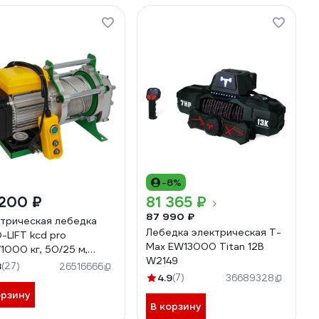
-8%
 200 ₽
81 365 ₽
87 990 ₽
трическая лебедка
Лебедка электрическая T-
-LIFT kcd pro
Max EW13000 Titan 12В
1000 кг, 50/25 м,
W2149
80 В 00-00004937
8
(27)
26516666
4.9
(7)
36689328
орзину
В корзину