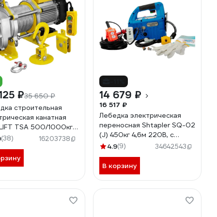
-11%
125 ₽
14 679 ₽
35 650 ₽
16 517 ₽
дка строительная
Лебедка электрическая
трическая канатная
переносная Shtapler SQ-02
IFT TSA 500/1000кг
(J) 450кг 4,6м 220В, с
220в (алюминиевый
9
(38)
16203738
беспроводным пультом
ус) tsa50040m220v
4.9
(9)
34642543
71058934
орзину
В корзину