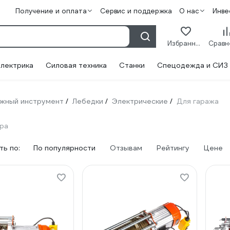
Получение и оплата
Сервис и поддержка
О нас
Инве
Избранное
лектрика
Силовая техника
Станки
Спецодежда и СИЗ
жный инструмент
Лебедки
Электрические
Для гаража
/
/
/
ара
ь по:
По популярности
Отзывам
Рейтингу
Цене