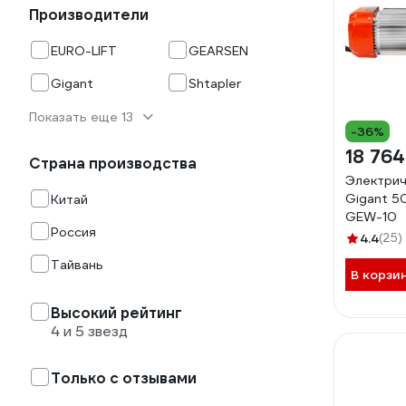
Производители
EURO-LIFT
GEARSEN
Gigant
Shtapler
Показать еще 13
-36%
18 764
Страна производства
Электрич
Gigant 5
Китай
GEW-10
Россия
4.4
(25)
Тайвань
В корзи
Высокий рейтинг
4 и 5 звезд
Только с отзывами