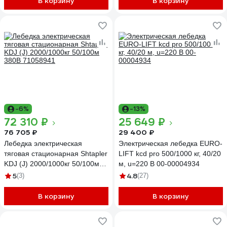
В корзину
В корзину
-6%
-13%
72 310 ₽
25 649 ₽
76 705 ₽
29 400 ₽
Лебедка электрическая
Электрическая лебедка EURO-
тяговая стационарная Shtapler
LIFT kcd pro 500/1000 кг, 40/20
KDJ (J) 2000/1000кг 50/100м
м, u=220 В 00-00004934
380В 71058941
5
4.8
(3)
(27)
В корзину
В корзину