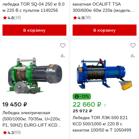
лебедка TOR SQ-04 250 кг 8,0
канатная OCALIFT TSA
м 220 В с пультом 1140256
300/600кг 60м 220в (модель
500кг) (алюминиевый корпус)
4.6
4.9
(19)
(38)
TSA30060m220v
В корзину
В корзину
-13%
22 660 ₽
19 450 ₽
25 972 ₽
Лебедка электрическая
Лебедка TOR ЛЭК-500 E21
(500/1000кг, 70/35м, U=220v,
KCD 500/1000 кг 220 В с
P1, 50HZ) EURO-LIFT KCD
канатом 100/50 м T 1050499
00019836
4.3
(69)