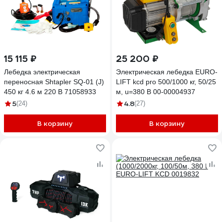
15 115 ₽
25 200 ₽
Лебедка электрическая
Электрическая лебедка EURO-
переносная Shtapler SQ-01 (J)
LIFT kcd pro 500/1000 кг, 50/25
450 кг 4.6 м 220 В 71058933
м, u=380 В 00-00004937
5
4.8
(24)
(27)
В корзину
В корзину