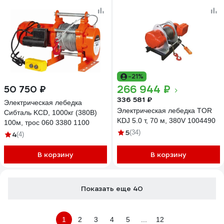
-21%
266 944 ₽
50 750 ₽
336 581 ₽
Электрическая лебедка
Электрическая лебедка TOR
Сибталь KCD, 1000кг (380В)
KDJ 5.0 т, 70 м, 380V 1004490
100м, трос 060 3380 1100
5
(34)
4
(4)
В корзину
В корзину
Показать еще 40
1
2
3
4
5
...
12