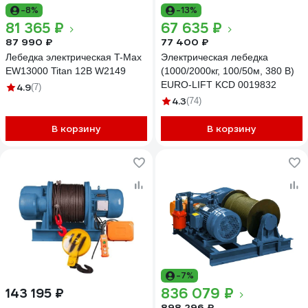
-8%
-13%
81 365 ₽
67 635 ₽
87 990 ₽
77 400 ₽
Лебедка электрическая T-Max
Электрическая лебедка
EW13000 Titan 12В W2149
(1000/2000кг, 100/50м, 380 В)
EURO-LIFT KCD 0019832
4.9
(7)
4.3
(74)
В корзину
В корзину
-7%
836 079 ₽
143 195 ₽
898 296 ₽