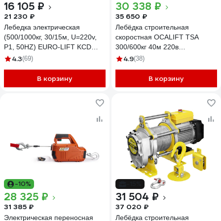
16 105 ₽
30 338 ₽
21 230 ₽
35 650 ₽
Лебедка электрическая
Лебёдка строительная
(500/1000кг, 30/15м, U=220v,
скоростная OCALIFT TSA
P1, 50HZ) EURO-LIFT KCD
300/600кг 40м 220в
00019835
(алюминиевый корпус)
4.3
4.9
(69)
(38)
TSA30040m220v
В корзину
В корзину
-10%
-15%
28 325 ₽
31 504 ₽
31 385 ₽
37 020 ₽
Электрическая переносная
Лебёдка строительная