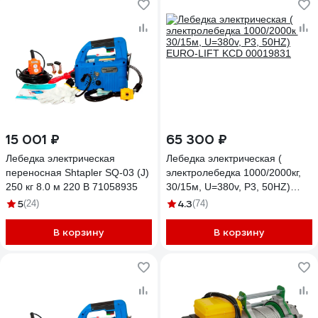
15 001 ₽
65 300 ₽
Лебедка электрическая
Лебедка электрическая (
переносная Shtapler SQ-03 (J)
электролебедка 1000/2000кг,
250 кг 8.0 м 220 В 71058935
30/15м, U=380v, P3, 50HZ)
EURO-LIFT KCD 00019831
5
4.3
(24)
(74)
В корзину
В корзину