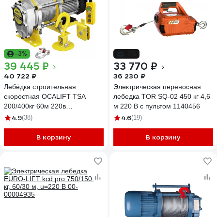
-3%
-7%
39 445 ₽
33 770 ₽
40 722 ₽
36 230 ₽
Лебёдка строительная
Электрическая переносная
скоростная OCALIFT TSA
лебедка TOR SQ-02 450 кг 4,6
200/400кг 60м 220в
м 220 В с пультом 1140456
(алюминиевый корпус)
4.9
4.6
(38)
(19)
TSA20060m220v
В корзину
В корзину