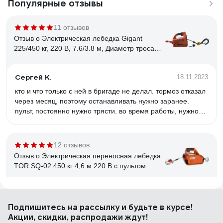
Популярные отзывы
11 отзывов
Отзыв о Электрическая лебедка Gigant
225/450 кг, 220 В, 7.6/3.8 м, Диаметр троса
6мм, GEW-04
Сергей К.
18.11.2023
кто и что только с ней в бригаде не делал. тормоз отказал
через месяц, поэтому останавливать нужно заранее.
пульт, постоянно нужно трясти. во время работы, нужно
подтянуть крепёж. Из-за абсолютно скотского отношения,
через 4 месяца, четверть жил троса порвалась и
наматывалась на барабан. Рабочие пинали и роняли,
12 отзывов
били, бросали под дождём. Через 5 месяцев такой
Отзыв о Электрическая переносная лебедка
свинской эксплуатации, кто то из монтажников, сказал что
TOR SQ-02 450 кг 4,6 м 220 В с пультом
перестала отвечать на команды. Но, думаю сделаем.
1140456
Даже если умерла, окупила себя 10 раз. Заявленный вес,
плачет, но поднимает. Хорошая вещь. Думаю,
Андрей
27.10.2018
Скопирована с какой то дорогой, а капризничает, потому
Подпишитесь
на рассылку
и будьте в курсе!
Это тема в гараж незаменимая... Сколько я в подвал
что дёшево. Эту оду, пишу, потому что нужно отдать
Акции, скидки, распродажи ждут!
тяжестей спустил и поднял не описать. На пупке точно
должное людям за дешевую, но приличную вещь. (Кстати,