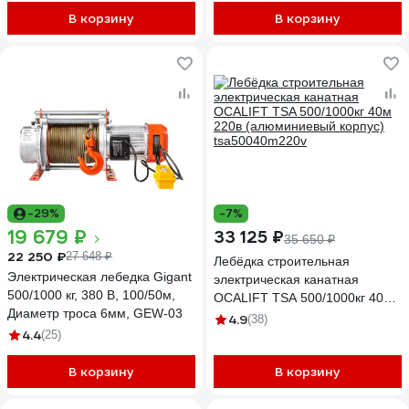
В корзину
В корзину
-29%
-7%
19 679 ₽
33 125 ₽
35 650 ₽
22 250 ₽
27 648 ₽
Лебёдка строительная
Электрическая лебедка Gigant
электрическая канатная
500/1000 кг, 380 В, 100/50м,
OCALIFT TSA 500/1000кг 40м
Диаметр троса 6мм, GEW-03
220в (алюминиевый корпус)
4.9
(38)
4.4
tsa50040m220v
(25)
В корзину
В корзину