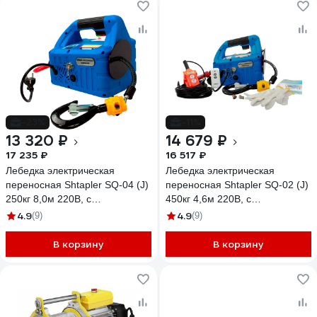
-23%
-11%
13 320 ₽
14 679 ₽
17 235 ₽
16 517 ₽
Лебедка электрическая
Лебедка электрическая
переносная Shtapler SQ-04 (J)
переносная Shtapler SQ-02 (J)
250кг 8,0м 220В, с
450кг 4,6м 220В, с
беспроводным пультом
беспроводным пультом
4.9
4.9
(9)
(9)
71058936
71058934
В корзину
В корзину