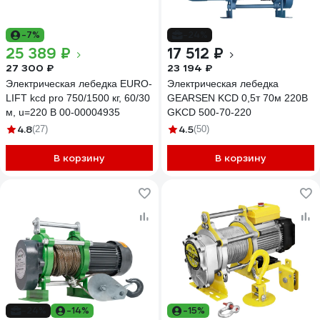
-7%
-24%
25 389 ₽
17 512 ₽
27 300 ₽
23 194 ₽
Электрическая лебедка EURO-
Электрическая лебедка
LIFT kcd pro 750/1500 кг, 60/30
GEARSEN KCD 0,5т 70м 220В
м, u=220 В 00-00004935
GKCD 500-70-220
4.8
4.5
(27)
(50)
В корзину
В корзину
-24%
-14%
-15%