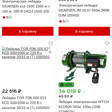
Электрическая лебедка
Электрическая лебедка
GEARSEN kcd-1500 1500 кг х
GEARSEN JM 10,0т 450м 380В
100 м, 380 В GKDJ 1500-100-
GJM 100450
380
5
(8)
5
(3)
В корзину
В корзину
-25%
34 019 ₽
22 516 ₽
45 511 ₽
Лебедка TOR ЛЭК-500 E21
Лебедка электрическая HITCH
KCD 500/1000 кг 220 В с
KCD500 500кг 100м 220В
канатом 30/15 м (T) 1050502
SZ086781