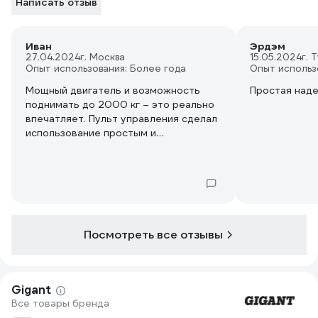
Написать отзыв
Иван
Эрдэм
27.04.2024
г. Москва
15.05.2024
г. 
Опыт использования: Более года
Опыт использ
Мощный двигатель и возможность
Простая наде
поднимать до 2000 кг – это реально
впечатляет. Пульт управления сделал
использование простым и
безопасным, а максимальная длина
троса оказалась большим плюсом. За
время работы проблем не возникло.
Да, пришлось проверить смазку, но
это мелочь. Лебедка полностью
оправдывает свою стоимость, делая
тяжелую работу гораздо проще.
Посмотреть все отзывы
Gigant
Все товары бренда