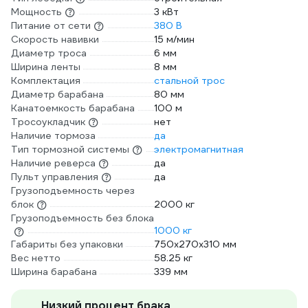
Мощность
3 кВт
Питание от сети
380 В
Скорость навивки
15 м/мин
Диаметр троса
6 мм
Ширина ленты
8 мм
Комплектация
стальной трос
Диаметр барабана
80 мм
Канатоемкость барабана
100 м
Тросоукладчик
нет
Наличие тормоза
да
Тип тормозной системы
электромагнитная
Наличие реверса
да
Пульт управления
да
Грузоподъемность через
блок
2000 кг
Грузоподъемность без блока
1000 кг
Габариты без упаковки
750x270x310 мм
Вес нетто
58.25 кг
Ширина барабана
339 мм
Низкий процент брака