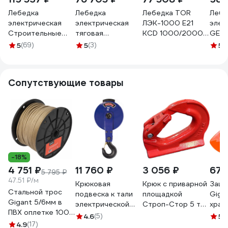
Лебедка
Лебедка
Лебедка TOR
Лебе
электрическая
электрическая
ЛЭК-1000 E21
элек
Строительные
тяговая
KCD 1000/2000
GEAR
ресурсы
стационарная
кг 380 В с канатом
1000
5
(69)
5
(3)
5
(
KСD1000 100м
Shtapler KDJ (J)
100/50 м (T)
100м
380В 100010038
2000/1000кг
1050498
1000
50/100м 380В
Сопутствующие товары
71058941
-18%
4 751 ₽
11 760 ₽
3 056 ₽
675
5 795 ₽
47.51 ₽/м
Крюковая
Крюк с приварной
Защи
Стальной трос
подвеска к тали
площадкой
Gigan
Gigant 5/6мм в
электрической
Строп-Стор 5 тн.
храп
ПВХ оплетке 100м
TOR CD1 5.0 t Тор
S100286
регу
4.6
(5)
5
(
латунированная
4.9
(17)
11955
оран