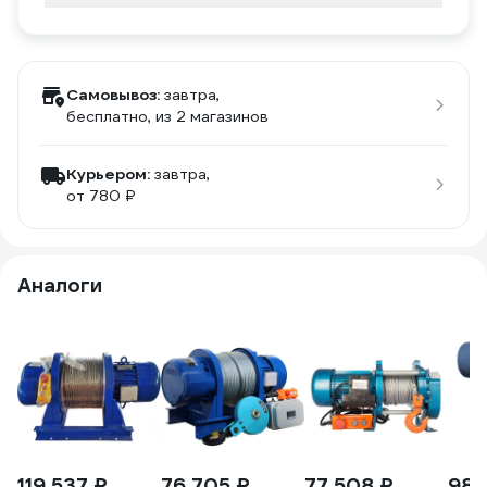
Самовывоз:
завтра,
бесплатно
, из 2 магазинов
Курьером:
завтра,
от 780 ₽
Аналоги
119 537 ₽
76 705 ₽
77 508 ₽
98 