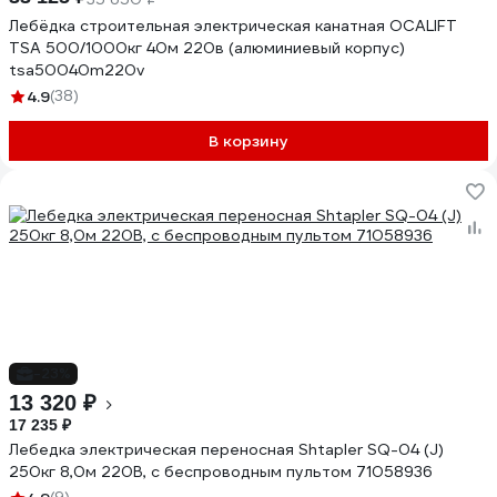
Лебёдка строительная электрическая канатная OCALIFT
TSA 500/1000кг 40м 220в (алюминиевый корпус)
tsa50040m220v
4.9
(38)
В корзину
-23%
13 320 ₽
17 235 ₽
Лебедка электрическая переносная Shtapler SQ-04 (J)
250кг 8,0м 220В, с беспроводным пультом 71058936