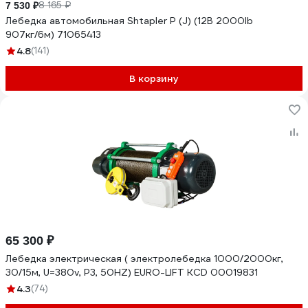
8 165 ₽
7 530 ₽
Лебедка автомобильная Shtapler P (J) (12В 2000lb
907кг/6м) 71065413
4.8
(141)
В корзину
65 300 ₽
Лебедка электрическая ( электролебедка 1000/2000кг,
30/15м, U=380v, P3, 50HZ) EURO-LIFT KCD 00019831
4.3
(74)