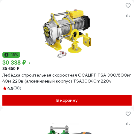
-15%
30 338 ₽
35 650 ₽
Лебёдка строительная скоростная OCALIFT TSA 300/600кг
40м 220в (алюминиевый корпус) TSA30040m220v
4.9
(38)
В корзину