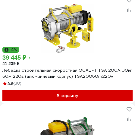
-4%
39 445 ₽
41 239 ₽
Лебёдка строительная скоростная OCALIFT TSA 200/400кг
60м 220в (алюминиевый корпус) TSA20060m220v
4.9
(38)
В корзину