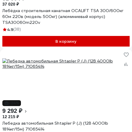
37 020 ₽
Лебёдка строительная канатная OCALIFT TSA 300/600кг
60м 220в (модель 500кг) (алюминиевый корпус)
TSA30060m220v
4.9
(38)
В корзину
-24%
9 292 ₽
12 215 ₽
Лебедка автомобильная Shtapler P (J) (12В 4000lb
1814кг/15м) 71065414