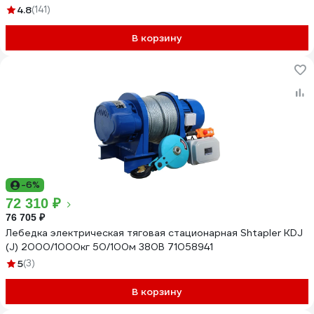
4.8
(141)
В корзину
-6%
72 310 ₽
76 705 ₽
Лебедка электрическая тяговая стационарная Shtapler KDJ
(J) 2000/1000кг 50/100м 380В 71058941
5
(3)
В корзину