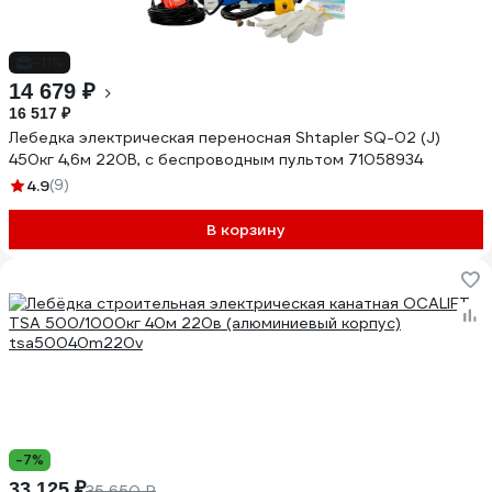
-11%
14 679 ₽
16 517 ₽
Лебедка электрическая переносная Shtapler SQ-02 (J)
450кг 4,6м 220В, с беспроводным пультом 71058934
4.9
(9)
В корзину
-7%
33 125 ₽
35 650 ₽