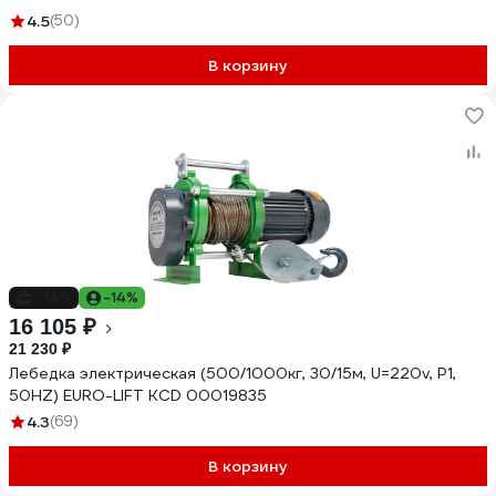
4.5
(50)
В корзину
-24%
-14%
16 105 ₽
21 230 ₽
Лебедка электрическая (500/1000кг, 30/15м, U=220v, P1,
50HZ) EURO-LIFT KCD 00019835
4.3
(69)
В корзину