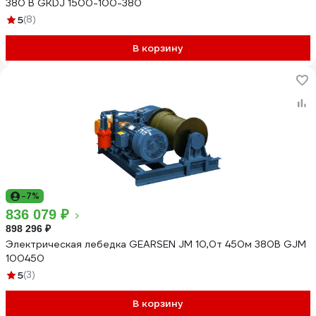
380 В GKDJ 1500-100-380
5
(8)
В корзину
-7%
836 079 ₽
898 296 ₽
Электрическая лебедка GEARSEN JM 10,0т 450м 380В GJM
100450
5
(3)
В корзину