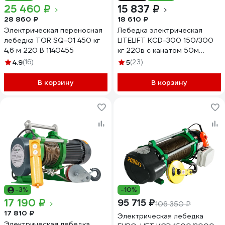
25 460 ₽
15 837 ₽
28 860 ₽
18 610 ₽
Электрическая переносная
Лебедка электрическая
лебедка TOR SQ-01 450 кг
LITELIFT KCD-300 150/300
4,6 м 220 В 1140455
кг 220в с канатом 50м
kcd30050m220
4.9
(16)
5
(23)
В корзину
В корзину
-3%
-10%
17 190 ₽
95 715 ₽
106 350 ₽
17 810 ₽
Электрическая лебедка
Электрическая лебедка