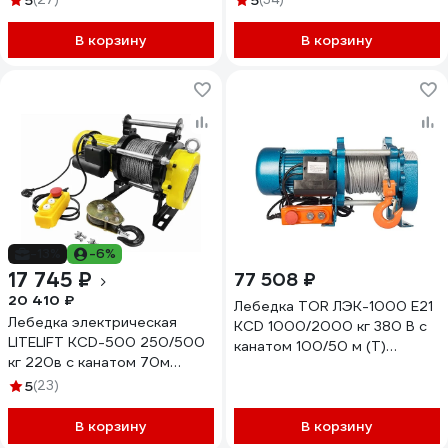
5
5
TSA300100m380v
В корзину
В корзину
-13%
-6%
17 745 ₽
77 508 ₽
20 410 ₽
Лебедка TOR ЛЭК-1000 E21
Лебедка электрическая
KCD 1000/2000 кг 380 В с
LITELIFT KCD-500 250/500
канатом 100/50 м (T)
кг 220в с канатом 70м
1050498
kcd50070m220
5
(23)
В корзину
В корзину