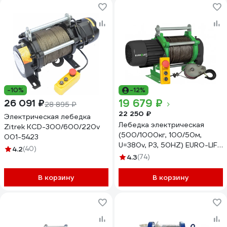
-10%
-12%
19 679 ₽
26 091 ₽
28 895 ₽
22 250 ₽
Электрическая лебедка
Лебедка электрическая
Zitrek KCD-300/600/220v
(500/1000кг, 100/50м,
001-5423
U=380v, P3, 50HZ) EURO-LIFT
4.2
(40)
KCD 00019830
4.3
(74)
В корзину
В корзину