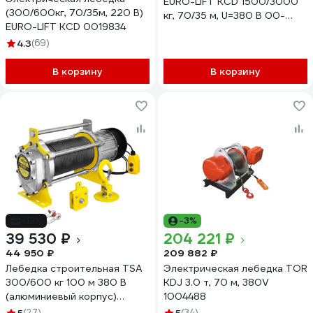
EURO-LIFT KCD 1500/3000
(300/600кг, 70/35м, 220 В)
кг, 70/35 м, U=380 В 00-
EURO-LIFT KCD 0019834
00001880
4.3
(69)
В корзину
В корзину
-12%
-3%
39 530 ₽
204 221 ₽
44 950 ₽
209 882 ₽
Лебедка строительная TSA
Электрическая лебедка TOR
300/600 кг 100 м 380 В
KDJ 3.0 т, 70 м, 380V
(алюминиевый корпус)
1004488
канатная OCALIFT
(27)
(34)