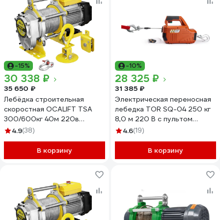
-15%
-10%
30 338 ₽
28 325 ₽
35 650 ₽
31 385 ₽
Лебёдка строительная
Электрическая переносная
скоростная OCALIFT TSA
лебедка TOR SQ-04 250 кг
300/600кг 40м 220в
8,0 м 220 В с пультом
(алюминиевый корпус)
1140256
4.9
(38)
4.6
(19)
TSA30040m220v
В корзину
В корзину