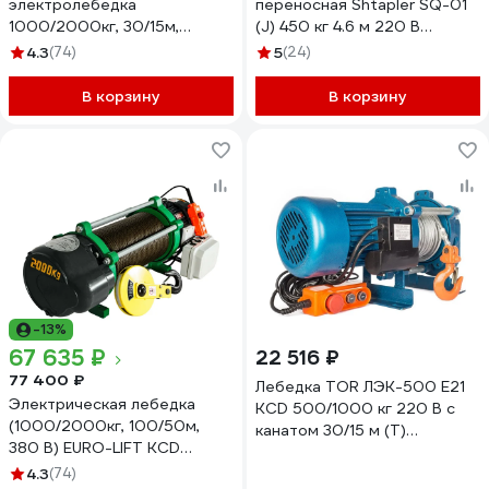
электролебедка
переносная Shtapler SQ-01
1000/2000кг, 30/15м,
(J) 450 кг 4.6 м 220 В
U=380v, P3, 50HZ) EURO-LIFT
71058933
4.3
(74)
5
(24)
KCD 00019831
В корзину
В корзину
-13%
67 635 ₽
22 516 ₽
77 400 ₽
Лебедка TOR ЛЭК-500 E21
Электрическая лебедка
KCD 500/1000 кг 220 В с
(1000/2000кг, 100/50м,
канатом 30/15 м (T)
380 В) EURO-LIFT KCD
1050502
0019832
4.3
(74)