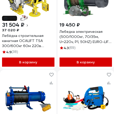
-15%
31 504 ₽
19 450 ₽
37 020 ₽
Лебедка электрическая
Лебёдка строительная
(500/1000кг, 70/35м,
канатная OCALIFT TSA
U=220v, P1, 50HZ) EURO-LIFT
300/600кг 60м 220в
KCD 00019836
4.3
(69)
(модель 500кг)
4.9
(38)
(алюминиевый корпус)
TSA30060m220v
В корзину
В корзину