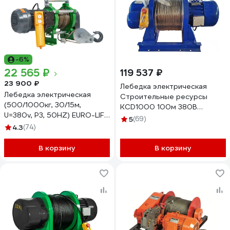
-6%
22 565 ₽
119 537 ₽
23 900 ₽
Лебедка электрическая
Лебедка электрическая
Строительные ресурсы
(500/1000кг, 30/15м,
KСD1000 100м 380В
U=380v, P3, 50HZ) EURO-LIFT
100010038
5
(69)
KCD 00020875
4.3
(74)
В корзину
В корзину