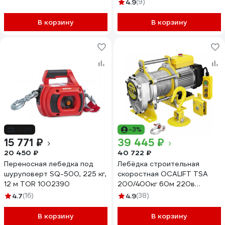
беспроводным пультом
корпус) tsa50040m220v
4.9
(9)
71058936
В корзину
В корзину
-23%
-3%
15 771 ₽
39 445 ₽
20 450 ₽
40 722 ₽
Переносная лебедка под
Лебёдка строительная
шуруповерт SQ-500, 225 кг,
скоростная OCALIFT TSA
12 м TOR 1002390
200/400кг 60м 220в
(алюминиевый корпус)
4.7
(16)
4.9
(38)
TSA20060m220v
В корзину
В корзину