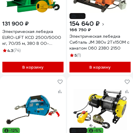
-7%
154 640 ₽
131 900 ₽
166 750 ₽
Электрическая лебедка
Электрическая лебедка
EURO-LIFT KCD 2500/5000
Сибталь JM 380v 2Тх150М с
кг, 70/35 м, 380 В 00-
канатом 060 2380 2150
00004264
4.3
(74)
5
(1)
В корзину
В корзину
-12%
-15%
-6%