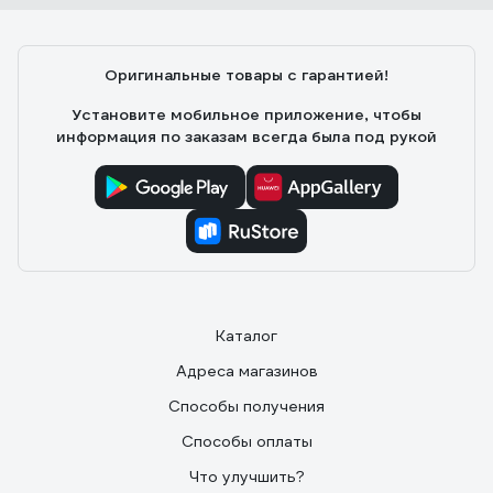
00019833
Павел
21.01.2020
Оригинальные товары с гарантией!
Простая как пять копеек, сразу готова к работе.
Мешки с цементов и кирпичи поднимать на нужную
Установите мобильное приложение, чтобы
высоту самое то. Цена не очень большая, зато очень
информация по заказам всегда была под рукой
хорошо экономит время и силы.
Каталог
Адреса магазинов
Способы получения
Способы оплаты
Что улучшить?