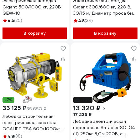
Электрическая лебедка
Электрическая лебедка
Gigant 500/1000 кг, 220B
Gigant 300/600 кг, 220 В,
GEW-10
30/15 м, Диаметр троса 6мм,
GEW-07
4.4
(25)
4.8
(24)
В корзину
В корзину
-7%
-23%
13 320 ₽
33 125 ₽
35 650 ₽
17 235 ₽
Лебёдка строительная
Лебедка электрическая
электрическая канатная
переносная Shtapler SQ-04
OCALIFT TSA 500/1000кг
(J) 250кг 8,0м 220В, с
40м 220в (алюминиевый
4.9
(38)