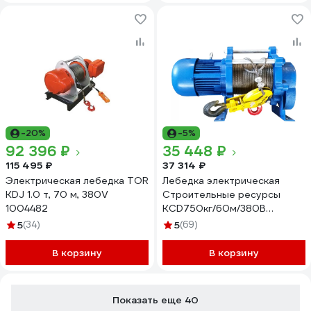
-20%
-5%
92 396 ₽
35 448 ₽
115 495 ₽
37 314 ₽
Электрическая лебедка TOR
Лебедка электрическая
KDJ 1.0 т, 70 м, 380V
Строительные ресурсы
1004482
KCD750кг/60м/380В
7506038
5
(34)
5
(69)
В корзину
В корзину
Показать еще 40