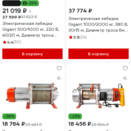
-34%
-25%
21 019 ₽
37 774 ₽
27 599 ₽
31 623 ₽
Электрическая лебедка
Электрическая лебедка
Gigant 1000/2000 кг, 380 В,
Gigant 500/1000 кг, 220 В,
30/15 м, Диаметр троса 6мм,
40/20 м, Диаметр троса
GEW-05
3.9
(24)
6мм, GEW-06
4.4
(50)
В корзину
В корзину
-36%
-23%
18 764 ₽
18 456 ₽
29 451 ₽
23 854 ₽