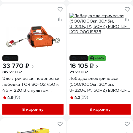
-7%
-24%
-14%
33 770 ₽
16 105 ₽
36 230 ₽
21 230 ₽
Электрическая переносная
Лебедка электрическая
лебедка TOR SQ-02 450 кг
(500/1000кг, 30/15м,
4,6 м 220 В с пультом
U=220v, P1, 50HZ) EURO-LIFT
1140456
KCD 00019835
4.6
(19)
4.3
(69)
В корзину
В корзину