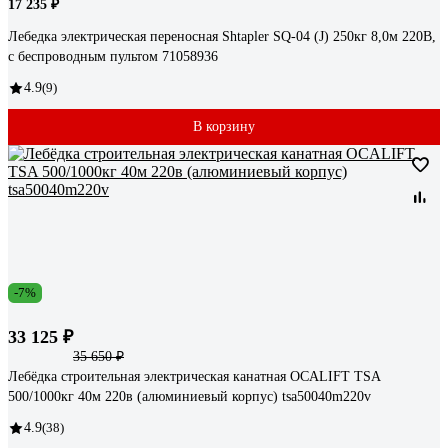
17 235 ₽
Лебедка электрическая переносная Shtapler SQ-04 (J) 250кг 8,0м 220В,
с беспроводным пультом 71058936
4.9
(9)
В корзину
-7%
33 125 ₽
35 650 ₽
Лебёдка строительная электрическая канатная OCALIFT TSA
500/1000кг 40м 220в (алюминиевый корпус) tsa50040m220v
4.9
(38)