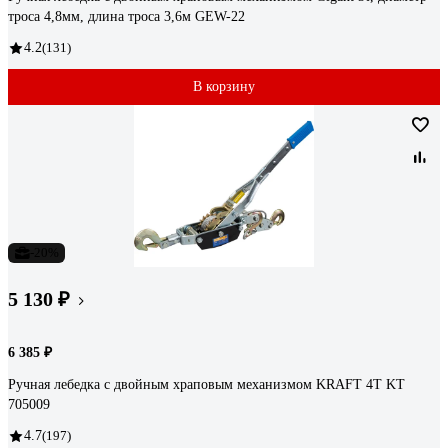
троса 4,8мм, длина троса 3,6м GEW-22
4.2
(131)
В корзину
-20%
5 130 ₽
6 385 ₽
Ручная лебедка с двойным храповым механизмом KRAFT 4Т KT
705009
4.7
(197)