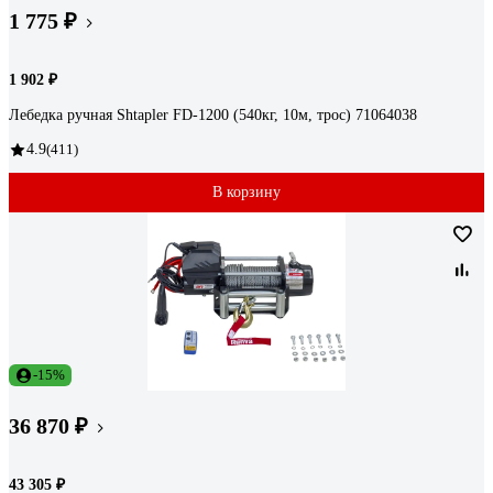
1 775 ₽
1 902 ₽
Лебедка ручная Shtapler FD-1200 (540кг, 10м, трос) 71064038
4.9
(411)
В корзину
-15%
36 870 ₽
43 305 ₽