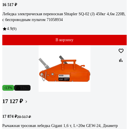
16 517 ₽
Лебедка электрическая переносная Shtapler SQ-02 (J) 450кг 4,6м 220В,
с беспроводным пультом 71058934
4.9
(9)
В корзину
-13%
-17%
17 127 ₽
17 874 ₽
20 517 ₽
Рычажная тросовая лебедка Gigant 1,6 т, L=20м GEW-24, Диаметр