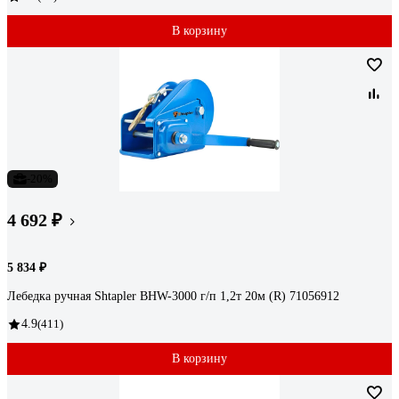
В корзину
-20%
4 692 ₽
5 834 ₽
Лебедка ручная Shtapler BHW-3000 г/п 1,2т 20м (R) 71056912
4.9
(411)
В корзину