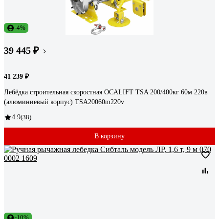
-4%
39 445 ₽
41 239 ₽
Лебёдка строительная скоростная OCALIFT TSA 200/400кг 60м 220в
(алюминиевый корпус) TSA20060m220v
4.9
(38)
В корзину
-10%