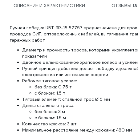
ОПИСАНИЕ И ХАРАКТЕРИСТИКИ
ОТЗЫВЫ
13
Ручная лебедка КВТ ЛР-15 57757 предназначена для про
проводов СИП, оптоволоконных кабелей, вытягивания тр
гаражных работ
Диаметр и прочность тросов, которыми укомплект
показатели
Двойное цельнокованное храповое колесо и усиле
Ручной принцип действия делает лебедку идеальной
электричества или источников энергии
Рабочее тяговое усилие:
без блока: 0.75 т
с блоком: 1.5 т
Тяговый элемент: стальной трос Ø 5 мм
Длина стального троса:
без блока: 3 м
с блоком: 1.5 м
Количество крюков: 3 шт.
Минимальное расстояние между крюками: 480 мм