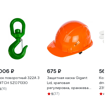
 006 ₽
675 ₽
561 
юк поворотный 322А 3
Защитная каска Gigant
Кожаны
HITCH SZ071330
Lid, храповая
driver c
регулировка, оранжевая
23500
5
(16)
GHL-21
5
(37)
4.9
(1