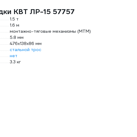
дки КВТ ЛР-15 57757
1.5 т
1.6 м
монтажно-тяговые механизмы (МТМ)
5.8 мм
476х138х86 мм
стальной трос
нет
3.3 кг