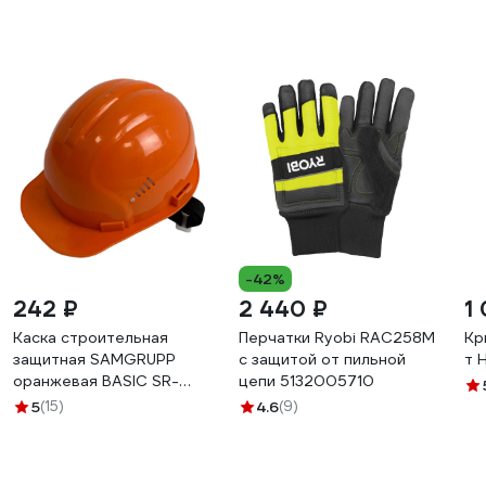
-42%
242 ₽
2 440 ₽
1
Каска строительная
Перчатки Ryobi RAC258M
Кр
защитная SAMGRUPP
с защитой от пильной
т 
оранжевая BASIC SR-
цепи 5132005710
109010001
5
(15)
4.6
(9)