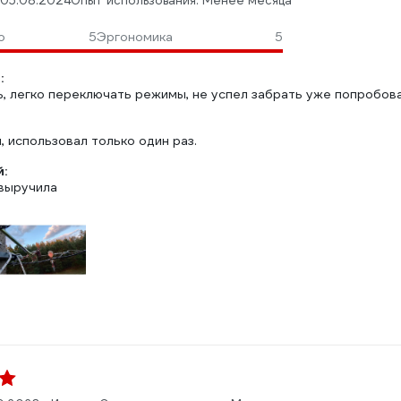
05.08.2024
Опыт использования: Менее месяца
о
5
Эргономика
5
:
ь, легко переключать режимы, не успел забрать уже попробова
, использовал только один раз.
:
 выручила