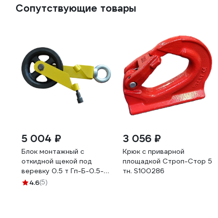
Сопутствующие товары
5 004 ₽
3 056 ₽
Блок монтажный с
Крюк с приварной
откидной щекой под
площадкой Строп-Стор 5
веревку 0.5 т Гп-Б-0.5-
тн. S100286
05(02) САМСОН
4.6
(5)
060100040825