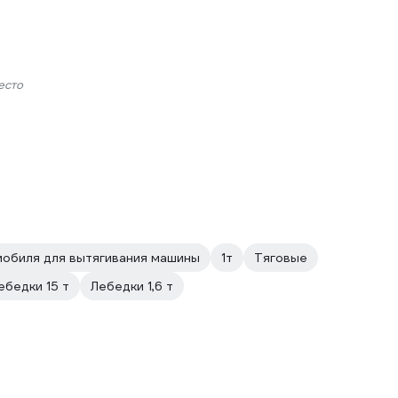
есто
мобиля для вытягивания машины
1т
Тяговые
ебедки 15 т
Лебедки 1,6 т