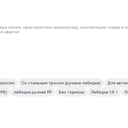
лера менять характеристики, внешний вид, комплектацию товара и м
ой офертой
 тросом
Со стальным тросом (ручные лебедки)
Для авто
М))
лебедка ручная ЛР
Без тормоза
Лебедки 1,5 т
Л