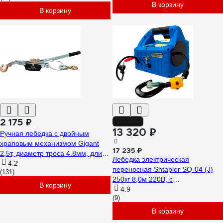
В корзину
В корзину
2 175 ₽
-23%
13 320 ₽
Ручная лебедка с двойным
храповым механизмом Gigant
17 235 ₽
2,5т, диаметр троса 4.8мм, длина
Лебедка электрическая
троса 3,3м, GEW-21
4.2
переносная Shtapler SQ-04 (J)
(131)
250кг 8,0м 220В, с
В корзину
беспроводным пультом
4.9
(9)
71058936
В корзину