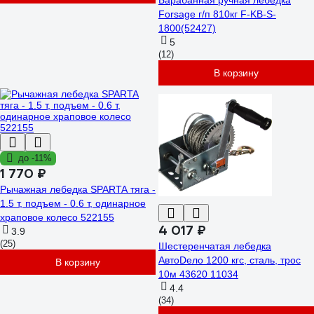
Барабанная ручная лебедка
Forsage г/п 810кг F-KB-S-
1800(52427)
5
(12)
В корзину
до -11%
1 770 ₽
Рычажная лебедка SPARTA тяга -
1.5 т, подъем - 0.6 т, одинарное
храповое колесо 522155
4 017 ₽
3.9
(25)
Шестеренчатая лебедка
АвтоDело 1200 кгс, сталь, трос
В корзину
10м 43620 11034
4.4
(34)