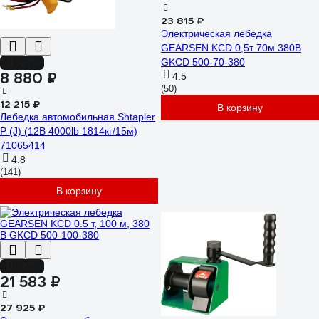
23 815 ₽
Электрическая лебедка
GEARSEN KCD 0,5т 70м 380В
GKCD 500-70-380
-27%
8 880 ₽
4.5
(50)
12 215 ₽
В корзину
Лебедка автомобильная Shtapler
P (J) (12В 4000lb 1814кг/15м)
71065414
4.8
(141)
В корзину
-23%
21 583 ₽
27 925 ₽