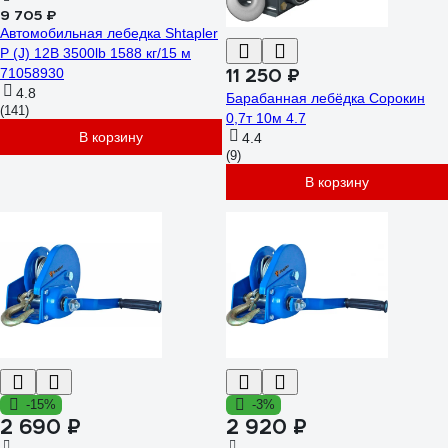
9 705 ₽
Автомобильная лебедка Shtapler
P (J) 12В 3500lb 1588 кг/15 м
11 250 ₽
71058930
4.8
Барабанная лебёдка Сорокин
(141)
0,7т 10м 4.7
В корзину
4.4
(9)
В корзину
-15%
-3%
2 690 ₽
2 920 ₽