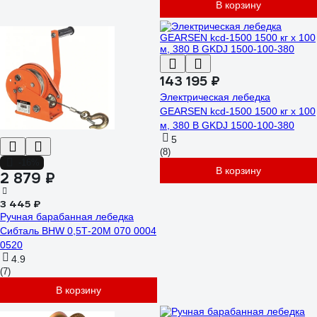
В корзину
143 195 ₽
Электрическая лебедка
GEARSEN kcd-1500 1500 кг х 100
м, 380 В GKDJ 1500-100-380
5
(8)
-16%
В корзину
2 879 ₽
3 445 ₽
Ручная барабанная лебедка
Сибталь BHW 0,5Т-20М 070 0004
0520
4.9
(7)
В корзину