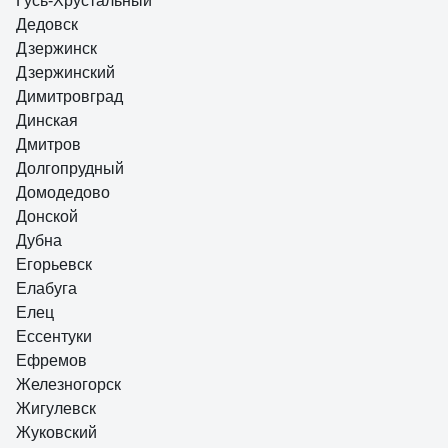
Гусь-Хрустальный
Дедовск
Дзержинск
Дзержинский
Димитровград
Динская
Дмитров
Долгопрудный
Домодедово
Донской
Дубна
Егорьевск
Елабуга
Елец
Ессентуки
Ефремов
Железногорск
Жигулевск
Жуковский