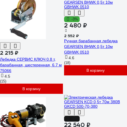
-3%
2 480 ₽
2 552 ₽
Ручная барабанная лебедка
GEARSEN BHWK 0,5т 10м
2 215 ₽
GBHWK 0510
4.6
Лебедка СЕРВИС КЛЮЧ 0.8 т,
(18)
барабанная, шестеренная, 6.7 м
В корзину
75066
4.5
(15)
В корзину
-5%
22 540 ₽