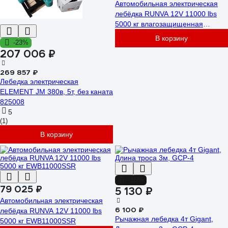
Автомобильная электрическая
лебёдка RUNVA 12V 11000 lbs
5000 кг влагозащищенная
EWB11000S
В корзину
-23%
207 006 ₽
269 857 ₽
Лебедка электрическая
ELEMENT JM 380в, 5т, без каната
825008
5
(1)
В корзину
-16%
79 025 ₽
5 130 ₽
Автомобильная электрическая
6 100 ₽
лебёдка RUNVA 12V 11000 lbs
Рычажная лебедка 4т Gigant,
5000 кг EWB11000SSR