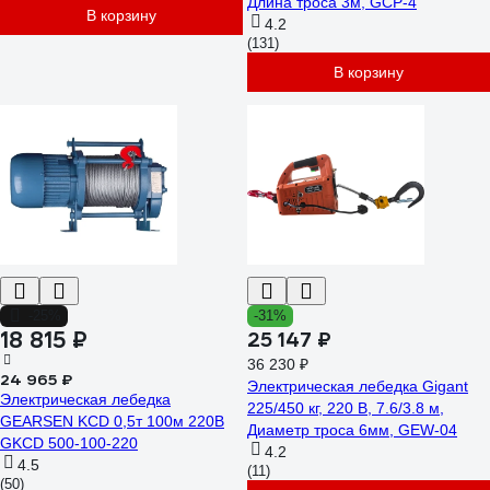
Длина троса 3м, GCP-4
В корзину
4.2
(131)
В корзину
-25%
-31%
18 815 ₽
25 147 ₽
36 230 ₽
24 965 ₽
Электрическая лебедка Gigant
Электрическая лебедка
225/450 кг, 220 В, 7.6/3.8 м,
GEARSEN KCD 0,5т 100м 220В
Диаметр троса 6мм, GEW-04
GKCD 500-100-220
4.2
4.5
(11)
(50)