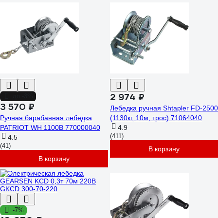
2 974 ₽
до -3%
3 570 ₽
Лебедка ручная Shtapler FD-2500
Ручная барабанная лебедка
(1130кг, 10м, трос) 71064040
PATRIOT WH 1100B 770000040
4.9
(411)
4.5
(41)
В корзину
В корзину
-7%