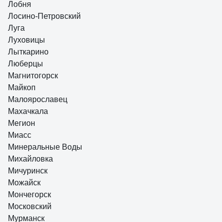
Лобня
Лосино-Петровский
Луга
Луховицы
Лыткарино
Люберцы
Магнитогорск
Майкоп
Малоярославец
Махачкала
Мегион
Миасс
Минеральные Воды
Михайловка
Мичуринск
Можайск
Мончегорск
Московский
Мурманск