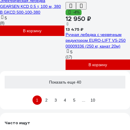
Электрическая лебедка
GEARSEN KCD 0.5 т, 100 м, 380
В GKCD 500-100-380
-4%
12 950 ₽
5
(8)
13 475 ₽
В корзину
Ручная лебедка с червячным
редуктором EURO-LIFT VS-250
00009336 (250 кг, канат 20м)
5
(17)
В корзину
Показать еще 40
1
2
3
4
5
...
10
Часто ищут