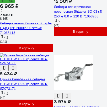
15 001 ₽
-15%
6 965 ₽
Лебедка электрическая
переносная Shtapler SQ-03 (J)
7 530 ₽
250 кг 8.0 м 220 В 71058935
8 165 ₽
5
Лебедка автомобильная Shtapler
(24)
P (J) (12В 2000lb 907кг/6м)
В корзину
71065413
4.8
(141)
В корзину
5 434 ₽
Ручная барабанная лебедка
HITCH HW 1350 кг, лента 10 м
SZ073171
4.6
(44)
3 974 ₽
В корзину