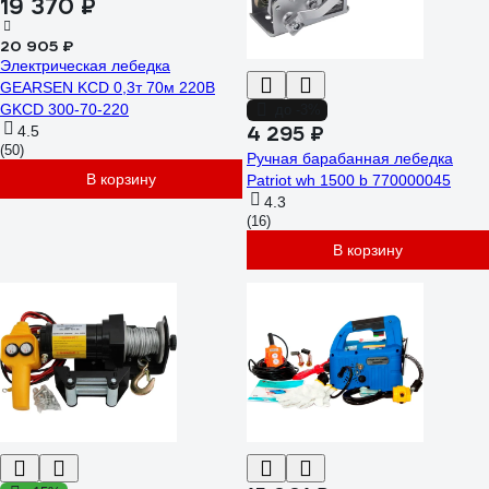
19 370 ₽
20 905 ₽
Электрическая лебедка
GEARSEN KCD 0,3т 70м 220В
GKCD 300-70-220
до -3%
4 295 ₽
4.5
(50)
Ручная барабанная лебедка
В корзину
Patriot wh 1500 b 770000045
4.3
(16)
В корзину