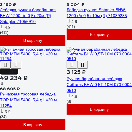
3 160 ₽
3 004 ₽
Лебедка ручная барабанная
Лебедка ручная Shtapler BHW-
BHW-1200 г/п 0,5т 20м (R)
1200 г/п 0,5т 10м (R) 71039285
Shtapler 71056910
4.9
(411)
4.9
(411)
В корзину
В корзину
3 125 ₽
-28%
49 234 ₽
Ручная барабанная лебедка
Сибталь BHW 0,5Т-10М 070 0004
68 605 ₽
0510
Рычажная тросовая лебедка
4.8
TOR МТМ 5400, 5,4 т, L=20 м
(8)
11254
В корзину
3.9
(34)
В корзину