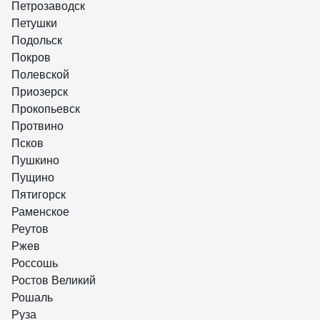
Петрозаводск
Петушки
Подольск
Покров
Полевской
Приозерск
Прокопьевск
Протвино
Псков
Пушкино
Пущино
Пятигорск
Раменское
Реутов
Ржев
Россошь
Ростов Великий
Рошаль
Руза