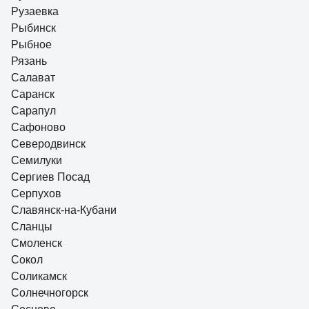
Рузаевка
Рыбинск
Рыбное
Рязань
Салават
Саранск
Сарапул
Сафоново
Северодвинск
Семилуки
Сергиев Посад
Серпухов
Славянск-на-Кубани
Сланцы
Смоленск
Сокол
Соликамск
Солнечногорск