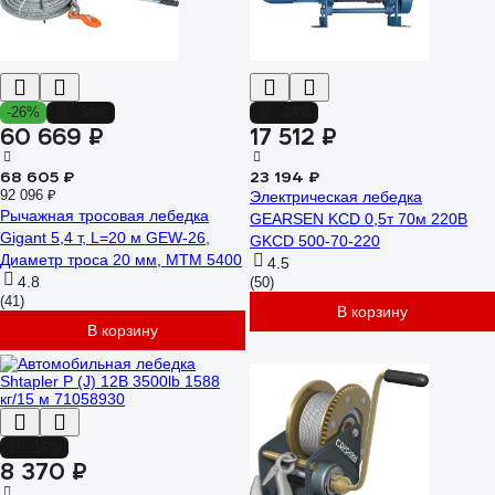
-26%
-34%
-24%
60 669 ₽
17 512 ₽
68 605 ₽
23 194 ₽
92 096 ₽
Электрическая лебедка
Рычажная тросовая лебедка
GEARSEN KCD 0,5т 70м 220В
Gigant 5,4 т, L=20 м GEW-26,
GKCD 500-70-220
Диаметр троса 20 мм, МТМ 5400
4.5
4.8
(50)
(41)
В корзину
В корзину
-14%
8 370 ₽