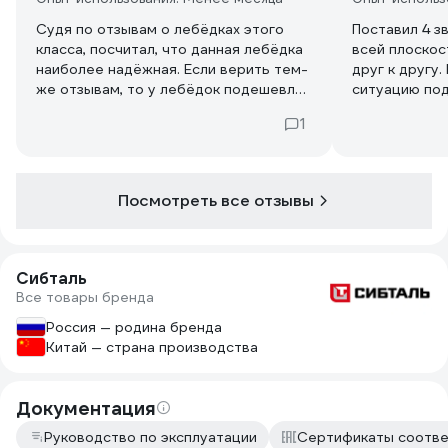
Судя по отзывам о лебёдках этого
Поставил 4 з
класса, посчитал, что данная лебёдка
всей плоско
наиболее надёжная. Если верить тем-
друг к другу
же отзывам, то у лебёдок подешевле,
ситуацию по
шестерёнки штампованные, сделаны
1
из обычной "чернушки" и у многих при
нагрузке "слизываются" зубья. Сдесь -
не похоже что штамповка, толщина
большой шестерёнки около 5-6 мм,
Посмотреть все отзывы
скорее, или литьё, или фрезерованная.
Сам производитель "СибТаль", судя
по каталогу выпускаемой продукции
ни чем иным, кроме как
Сибталь
грузоподъёмными механизмами и
Все товары бренда
сопутствующих изделиями к ним не
Россия — родина бренда
занимается, а значит и подход к
Китай — страна производства
своему делу - основательный, со
всеми вытекающими.... Поэтому решил
немного переплатить, но взять -
Документация
Вещь.
Руководство по эксплуатации
Сертификаты соотве