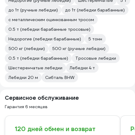
Недорогие (ручные лебедки)
Шестеренчатые
5 т
до 1т (ручные лебедки)
до 1т (лебедки барабанные)
с металлическим оцинкованным тросом
0.5 т (лебедки барабанные тросовые)
Недорогие (лебедки барабанные)
5 тонн
500 кг (лебедки)
500 кг (ручные лебедки)
0.5 т (лебедки барабанные)
Тросовые лебедки
Шестеренчатые лебедки
Лебедки 4 т
Лебедки 20 м
Сибталь BHW
Сервисное обслуживание
Гарантия 6 месяцев
120 дней обмен и возврат
Р