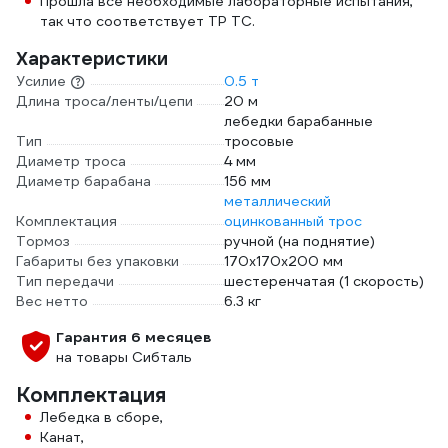
Прошла все необходимые лабораторные испытания,
так что соответствует ТР ТС.
Характеристики
Усилие
0.5 т
Длина троса/ленты/цепи
20 м
лебедки барабанные
Тип
тросовые
Диаметр троса
4 мм
Диаметр барабана
156 мм
металлический
Комплектация
оцинкованный трос
Тормоз
ручной (на поднятие)
Габариты без упаковки
170х170х200 мм
Тип передачи
шестеренчатая (1 скорость)
Вес нетто
6.3 кг
Гарантия 6 месяцев
на товары Сибталь
Комплектация
Лебедка в сборе,
Канат,