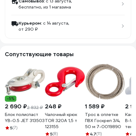
Самовывоз:
c 13 августа,
бесплатно
, из 1 магазина
Курьером:
c 14 августа,
от 290 ₽
Сопутствующие товары
-5%
2 690 ₽
248 ₽
1 589 ₽
2 9
2 832 ₽
Блок полиспаст
Чалочный крюк
Трос в оплетке
Каск
YB-0.5 JET 313503
TOR 320А 1,5 т
ПВХ Госкреп 3/4,
B-Wr
123155
50 м 7-0019890
текс
5
(7)
огол
5
(8)
4.7
(11)
4.