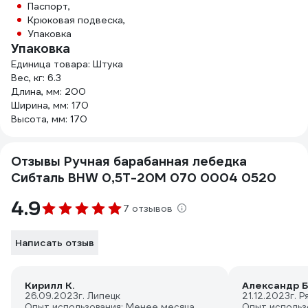
Паспорт,
Крюковая подвеска,
Упаковка
Упаковка
Единица товара: Штука
Вес, кг: 6.3
Длина, мм: 200
Ширина, мм: 170
Высота, мм: 170
Отзывы Ручная барабанная лебедка
Сибталь BHW 0,5Т-20М 070 0004 0520
4.9
7 отзывов
Написать отзыв
Кирилл К.
Александр Б
26.09.2023
г. Липецк
21.12.2023
г. Р
Опыт использования: Менее месяца
Опыт использ