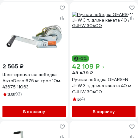
-3%
42 109 ₽
2 565 ₽
43 479 ₽
Шестеренчатая лебедка
Ручная лебедка GEARSEN
АвтоDело 675 кг трос 10м.
JHW 3 т, длина каната 40 м
43675 11063
GJHW 30400
3.8
(93)
5
(4)
В корзину
В корзину