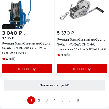
-3%
3 040 ₽
5 370 ₽
3 135 ₽
Ручная барабанная лебедка
Ручная барабанная лебедка
Зубр ПРОФЕССИОНАЛ
GEARSEN BHWK 0,5т 20м
тросовая 1,1т 8м 43113-1.1_z01
GBHWK 0520
3.6
(5)
4.9
(9)
В корзину
В корзину
Показать еще 40
1
2
3
4
5
...
8