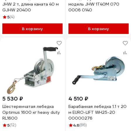
JHW 2 т, длина каната 40 м
модель JHW 1Т40М 070
GJHW 20400
0006 0140
5
(4)
В корзину
В корзину
5 530 ₽
4 510 ₽
Шестеренчатая лебедка
Барабанная лебедка 1.1 т 20
Optimus 1600 кг heavy duty
м EURO-LIFT WH25-20
RL1600
00000276
5
(12)
4.6
(86)