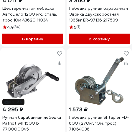
4 017 ₽
3 360 ₽
Шестеренчатая лебедка
Лебедка ручная барабанная
АвтоDело 1200 кгс, сталь,
Эврика двухскоростная,
трос 10м 43620 11034
1365кг ER-97136 217599
4.4
(34)
5
(1)
В корзину
В корзину
до -3%
4 295 ₽
1 573 ₽
Ручная барабанная лебедка
Лебедка ручная Shtapler FD-
Patriot wh 1500 b
600 (270кг, 10м, трос)
770000045
71064036