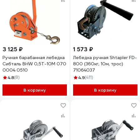
3 125 ₽
1 573 ₽
Ручная барабанная лебедка
Лебедка ручная Shtapler FD-
Сибталь BHW 0,5Т-10М 070
800 (360кг, 10м, трос)
0004 0510
71064037
4.8
(8)
4.9
(411)
В корзину
В корзину