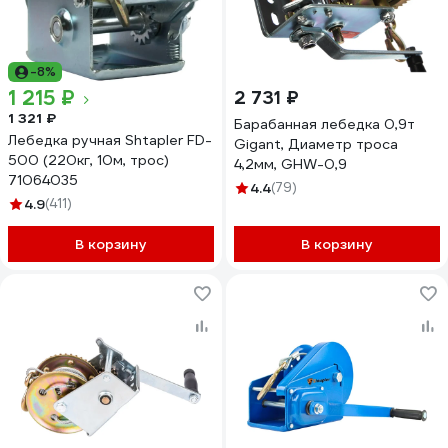
-8%
1 215 ₽
2 731 ₽
1 321 ₽
Барабанная лебедка 0,9т
Лебедка ручная Shtapler FD-
Gigant, Диаметр троса
500 (220кг, 10м, трос)
4,2мм, GHW-0,9
71064035
4.4
(79)
4.9
(411)
В корзину
В корзину