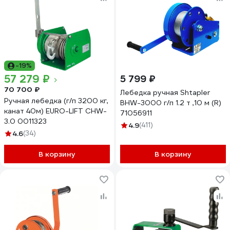
-19%
57 279 ₽
5 799 ₽
70 700 ₽
Лебедка ручная Shtapler
Ручная лебедка (г/п 3200 кг,
BHW-3000 г/п 1.2 т ,10 м (R)
канат 40м) EURO-LIFT CHW-
71056911
3.0 0011323
4.9
(411)
4.6
(34)
В корзину
В корзину