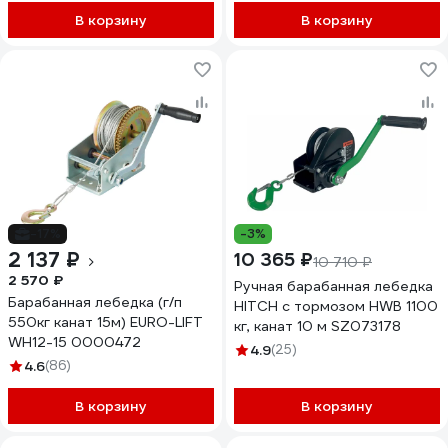
В корзину
В корзину
-17%
-3%
2 137 ₽
10 365 ₽
10 710 ₽
2 570 ₽
Ручная барабанная лебедка
Барабанная лебедка (г/п
HITCH с тормозом HWB 1100
550кг канат 15м) EURO-LIFT
кг, канат 10 м SZ073178
WH12-15 0000472
4.9
(25)
4.6
(86)
В корзину
В корзину