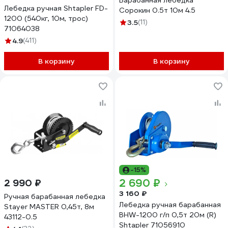
Барабанная лебёдка
Лебедка ручная Shtapler FD-
Сорокин 0.5т 10м 4.5
1200 (540кг, 10м, трос)
3.5
(11)
71064038
4.9
(411)
В корзину
В корзину
-15%
2 690 ₽
2 990 ₽
3 160 ₽
Ручная барабанная лебедка
Лебедка ручная барабанная
Stayer MASTER 0,45т, 8м
BHW-1200 г/п 0,5т 20м (R)
43112-0.5
Shtapler 71056910