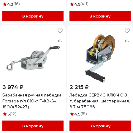
4.3
(16)
4.9
(411)
В корзину
В корзину
3 974 ₽
2 215 ₽
Барабанная ручная лебедка
Лебедка СЕРВИС КЛЮЧ 0.8
Forsage г/п 810кг F-KB-S-
т, барабанная, шестеренная,
1800(52427)
6.7 м 75066
5
(12)
4.5
(15)
В корзину
В корзину