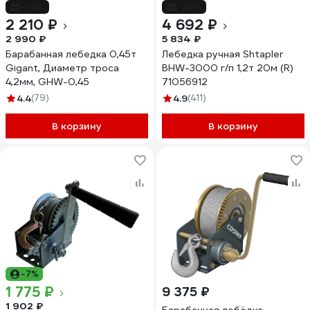
-26%
-20%
2 210 ₽
4 692 ₽
2 990 ₽
5 834 ₽
Барабанная лебедка 0,45т
Лебедка ручная Shtapler
Gigant, Диаметр троса
BHW-3000 г/п 1,2т 20м (R)
4,2мм, GHW-0,45
71056912
4.4
(79)
4.9
(411)
В корзину
В корзину
-7%
1 775 ₽
9 375 ₽
1 902 ₽