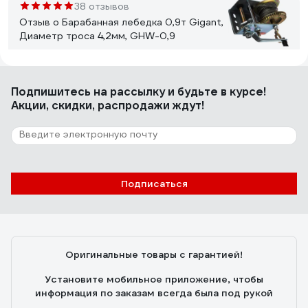
конечно, сделана не на века. Но главное, что мне
38 отзывов
хватило. Больше использовать не планирую, но на
Отзыв о Барабанная лебедка 0,9т Gigant,
всякий пожарный и не выкидываю, пока она совсем не
Диаметр троса 4,2мм, GHW-0,9
развалилась. В общем вывод таков: если ничего
серьезного не замышляете, можно и эту лебедку
взять. Но особых надежд на нее возлагать не стоит.
Сергей Г.
19.11.2023
Подпишитесь
на рассылку
и будьте в курсе!
Работает
Акции, скидки, распродажи ждут!
7 отзывов
Отзыв о Барабанная лебедка 0.45 т
Inforce TRT1101C 04-04-05
Подписаться
Шелохов Вадим
05.03.2018
Хорошее передаточное число, напрягаться при
вращении ручки сильно не надо.
Оригинальные товары с гарантией!
Установите мобильное приложение, чтобы
информация по заказам всегда была под рукой