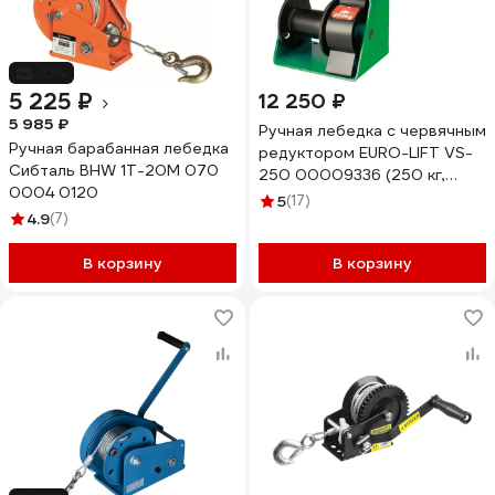
-13%
5 225 ₽
12 250 ₽
5 985 ₽
Ручная лебедка с червячным
Ручная барабанная лебедка
редуктором EURO-LIFT VS-
Сибталь BHW 1Т-20М 070
250 00009336 (250 кг,
0004 0120
канат 20м)
5
(17)
4.9
(7)
В корзину
В корзину