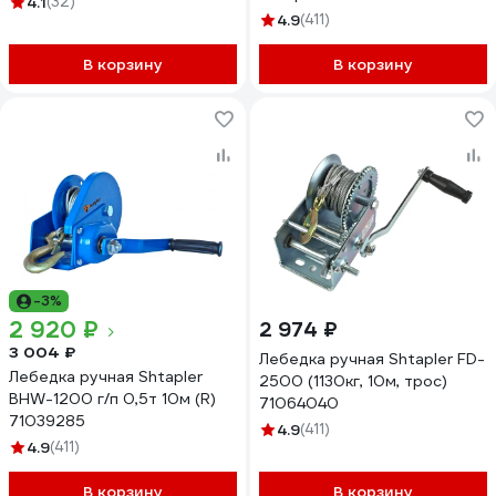
4.1
(32)
4.9
(411)
В корзину
В корзину
-3%
2 920 ₽
2 974 ₽
3 004 ₽
Лебедка ручная Shtapler FD-
Лебедка ручная Shtapler
2500 (1130кг, 10м, трос)
BHW-1200 г/п 0,5т 10м (R)
71064040
71039285
4.9
(411)
4.9
(411)
В корзину
В корзину