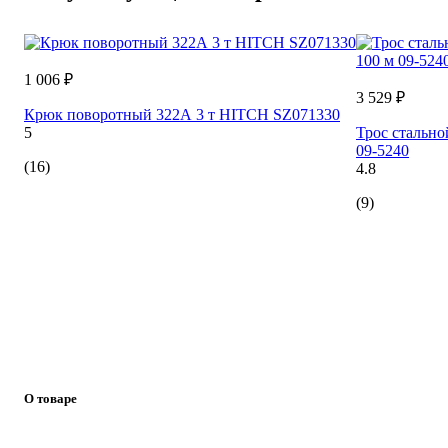
1 006 ₽
3 529 ₽
Крюк поворотный 322А 3 т HITCH SZ071330
5
Трос стальн
09-5240
(16)
4.8
(9)
О товаре