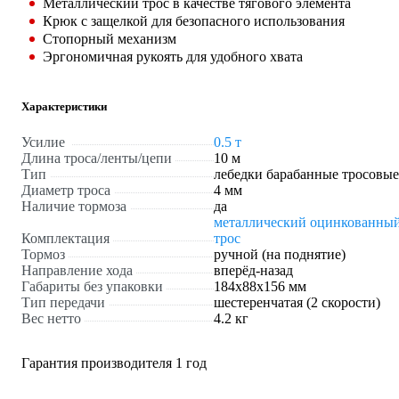
Металлический трос в качестве тягового элемента
Крюк с защелкой для безопасного использования
Стопорный механизм
Эргономичная рукоять для удобного хвата
Характеристики
Усилие
0.5 т
Длина троса/ленты/цепи
10 м
Тип
лебедки барабанные тросовые
Диаметр троса
4 мм
Наличие тормоза
да
металлический оцинкованны
Комплектация
трос
Тормоз
ручной (на поднятие)
Направление хода
вперёд-назад
Габариты без упаковки
184x88x156 мм
Тип передачи
шестеренчатая (2 скорости)
Вес нетто
4.2 кг
Гарантия производителя 1 год