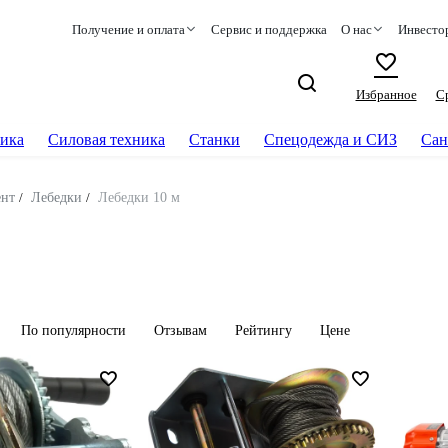
Получение и оплата
Сервис и поддержка
О нас
Инвесто
Избранное
С
ика
Силовая техника
Станки
Спецодежда и СИЗ
Сан
ент
/
Лебедки
/
Лебедки 10 м
По популярности
Отзывам
Рейтингу
Цене