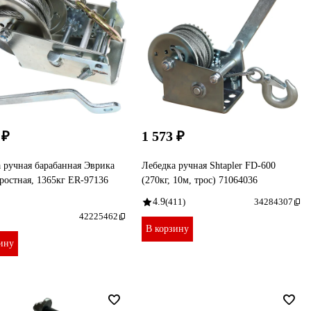
 ₽
1 573 ₽
 ручная барабанная Эврика
Лебедка ручная Shtapler FD-600
ростная, 1365кг ER-97136
(270кг, 10м, трос) 71064036
4.9
(411)
34284307
42225462
В корзину
ину