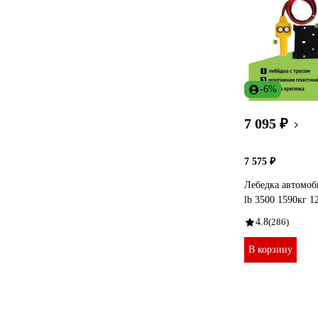
-6%
7 095 ₽
7 575 ₽
Лебедка автомоб
lb 3500 1590кг 1
4.8
(286)
В корзину