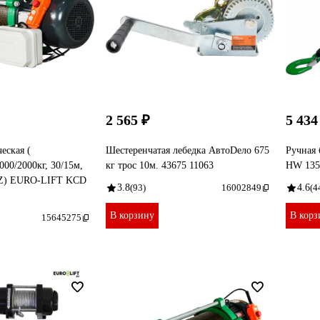
2 565 ₽
5 434
еская (
Шестеренчатая лебедка АвтоDело 675
Ручная 
000/2000кг, 30/15м,
кг трос 10м. 43675 11063
HW 1350
HZ) EURO-LIFT KCD
3.8
(93)
16002849
4.6
(4
В корзину
В корз
15645275