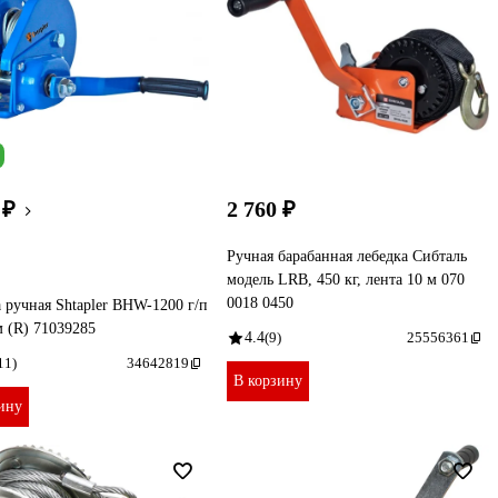
 ₽
2 760 ₽
Ручная барабанная лебедка Сибталь
модель LRB, 450 кг, лента 10 м 070
0018 0450
 ручная Shtapler BHW-1200 г/п
м (R) 71039285
4.4
(9)
25556361
11)
34642819
В корзину
ину