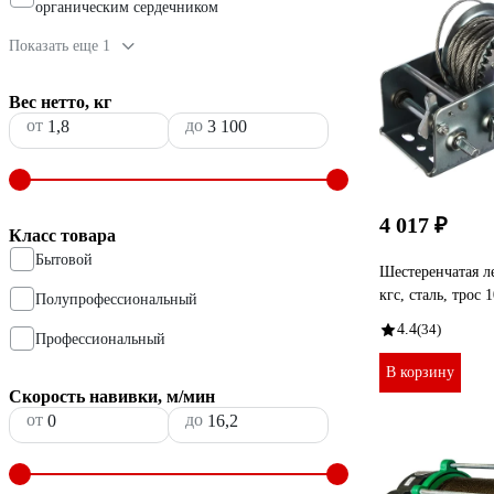
органическим сердечником
Показать еще 1
Вес нетто, кг
от
до
4 017 ₽
Класс товара
Бытовой
Шестеренчатая л
кгс, сталь, трос
Полупрофессиональный
4.4
(34)
Профессиональный
В корзину
Скорость навивки, м/мин
от
до