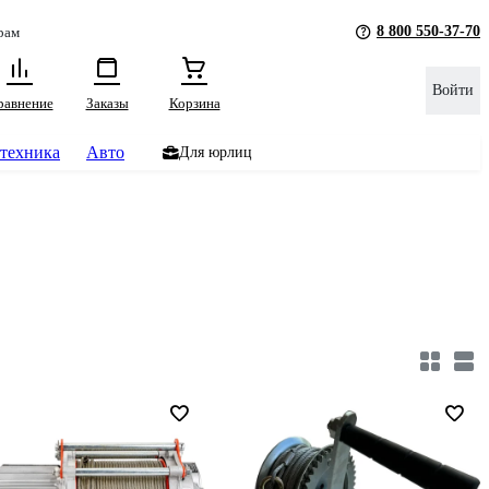
8 800 550-37-70
рам
Войти
равнение
Заказы
Корзина
техника
Авто
Для юрлиц