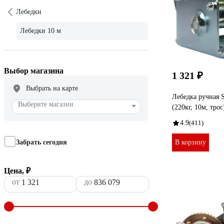
Лебедки
Лебедки 10 м
Выбор магазина
1 321 ₽
Выбрать на карте
Лебедка ручная S
Выберите магазин
(220кг, 10м, тро
4.9
(411)
Забрать сегодня
В корзину
Цена, ₽
от
до