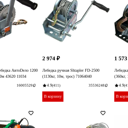
2 974 ₽
1 573
ебедка АвтоDело 1200
Лебедка ручная Shtapler FD-2500
Лебедка
 10м 43620 11034
(1130кг, 10м, трос) 71064040
(360кг,
16005529
4.9
(411)
35536248
4.9
(4
В корзину
В корз