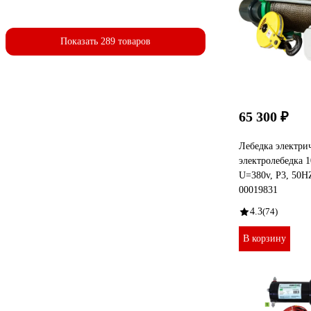
Показать 289 товаров
65 300 ₽
Лебедка электрич
электролебедка 1
U=380v, P3, 50
00019831
4.3
(74)
В корзину