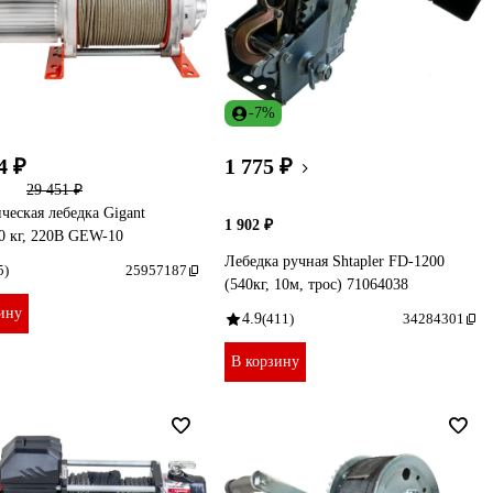
-7%
4 ₽
1 775 ₽
29 451 ₽
ческая лебедка Gigant
1 902 ₽
0 кг, 220B GEW-10
Лебедка ручная Shtapler FD-1200
5)
25957187
(540кг, 10м, трос) 71064038
ину
4.9
(411)
34284301
В корзину