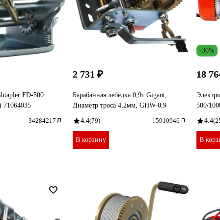
-36%
2 731 ₽
18 76
htapler FD-500
Барабанная лебедка 0,9т Gigant,
Электри
с) 71064035
Диаметр троса 4,2мм, GHW-0,9
500/100
34284217
4.4
(79)
15910946
4.4
(2
В корзину
В корз