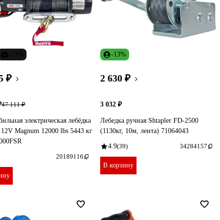
-23%
-13%
5 ₽
2 630 ₽
₽
3 032 ₽
47 111 ₽
ильная электрическая лебёдка
Лебедка ручная Shtapler FD-2500
12V Magnum 12000 lbs 5443 кг
(1130кг, 10м, лента) 71064043
000FSR
4.9
(39)
34284157
20189116
В корзину
ину