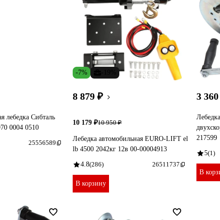
-7%
-19%
8 879 ₽
3 360
ая лебедка Сибталь
Лебедка
10 179 ₽
10 950 ₽
70 0004 0510
двухско
217599
Лебедка автомобильная EURO-LIFT el
25556589
lb 4500 2042кг 12в 00-00004913
5
(1)
4.8
(286)
26511737
В корз
В корзину