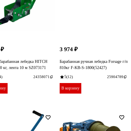
 ₽
3 974 ₽
барабанная лебедка HITCH
Барабанная ручная лебедка Forsage г/п
 кг, лента 10 м SZ073171
810кг F-KB-S-1800(52427)
4)
24358071
5
(12)
25904789
ину
В корзину