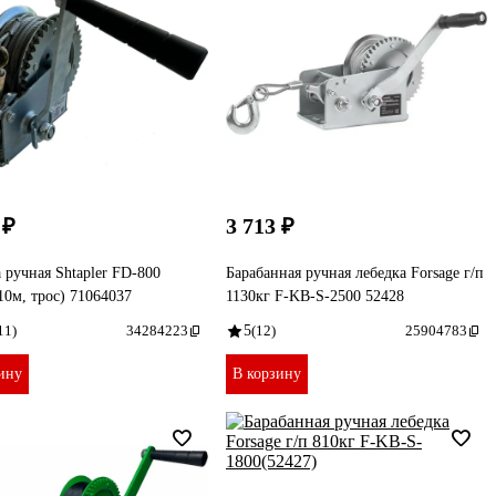
 ₽
3 713 ₽
 ручная Shtapler FD-800
Барабанная ручная лебедка Forsage г/п
 10м, трос) 71064037
1130кг F-KB-S-2500 52428
11)
34284223
5
(12)
25904783
ину
В корзину