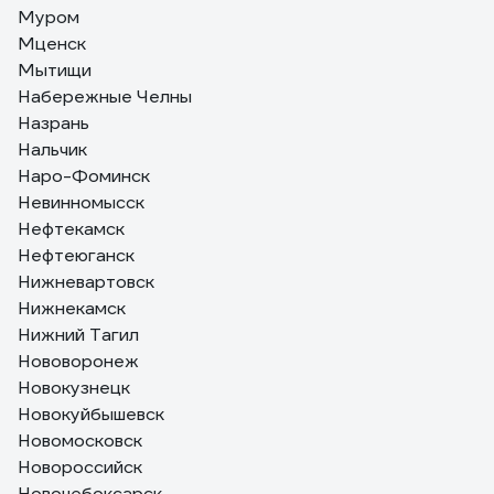
Муром
Мценск
Мытищи
Набережные Челны
Назрань
Нальчик
Наро-Фоминск
Невинномысск
Нефтекамск
Нефтеюганск
Нижневартовск
Нижнекамск
Нижний Тагил
Нововоронеж
Новокузнецк
Новокуйбышевск
Новомосковск
Новороссийск
Новочебоксарск