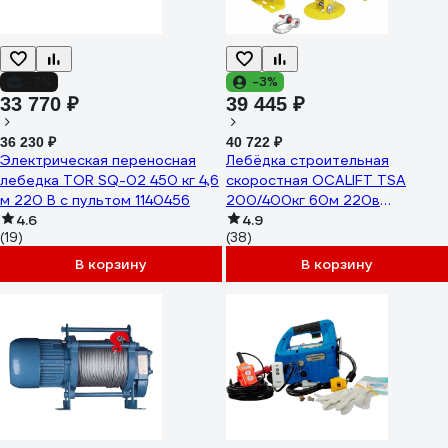
-7%
-3%
33 770 ₽
39 445 ₽
36 230 ₽
40 722 ₽
Электрическая переносная
Лебёдка строительная
лебедка TOR SQ-02 450 кг 4,6
скоростная OCALIFT TSA
м 220 В с пультом 1140456
200/400кг 60м 220в
4.6
(алюминиевый корпус)
4.9
(19)
(38)
TSA20060m220v
В корзину
В корзину