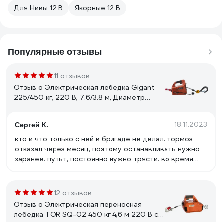
Для Нивы 12 В
Якорные 12 В
Популярные отзывы
11 отзывов
Отзыв о Электрическая лебедка Gigant
225/450 кг, 220 В, 7.6/3.8 м, Диаметр
троса 6мм, GEW-04
18.11.2023
Сергей К.
кто и что только с ней в бригаде не делал. тормоз
отказал через месяц, поэтому останавливать нужно
заранее. пульт, постоянно нужно трясти. во время
работы, нужно подтянуть крепёж. Из-за абсолютно
скотского отношения, через 4 месяца, четверть жил
троса порвалась и наматывалась на барабан. Рабочие
12 отзывов
пинали и роняли, били, бросали под дождём. Через 5
Отзыв о Электрическая переносная
месяцев такой свинской эксплуатации, кто то из
лебедка TOR SQ-02 450 кг 4,6 м 220 В с
монтажников, сказал что перестала отвечать на