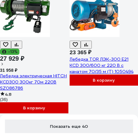
-13%
23 365 ₽
27 929 ₽
Лебедка TOR ЛЭК-300 E21
KCD 300/600 кг 220 В с
31 958 ₽
канатом 70/35 м (T) 1050494
Лебедка электрическая HITCH
В корзину
KCD300 300кг 70м 220В
SZ086786
4.8
(36)
В корзину
Показать еще 40