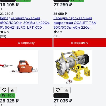
16 105 ₽
27 259 ₽
21 230 ₽
35 650 ₽
Лебедка электрическая
Лебёдка строительная
(500/1000кг, 30/15м, U=220v,
скоростная OCALIFT TSA
P1, 50HZ) EURO-LIFT KCD
300/600кг 40м 220в
00019835
4.3
(алюминиевый корпус)
4.9
(69)
(38)
TSA30040m220v
В корзину
В корзину
-10%
-27%
28 325 ₽
27 035 ₽