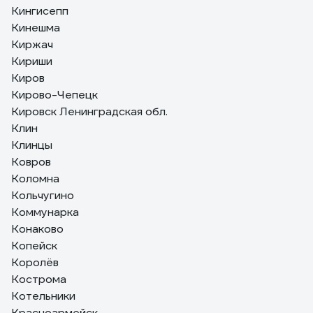
Кингисепп
Кинешма
Киржач
Кириши
Киров
Кирово-Чепецк
Кировск Ленинградская обл.
Клин
Клинцы
Ковров
Коломна
Кольчугино
Коммунарка
Конаково
Копейск
Королёв
Кострома
Котельники
Красноармейск