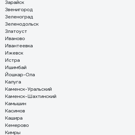
Зарайск
Звенигород
Зеленоград
Зеленодольск
Златоуст
Иваново
Ивантеевка
Ижевск
Истра
Ишимбай
Йошкар-Ола
Калуга
Каменск-Уральский
Каменск-Шахтинский
Камышин
Касимов
Кашира
Кемерово
Кимры