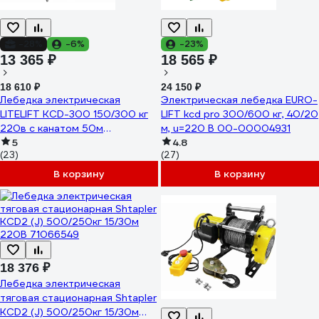
-28%
-6%
-23%
13 365 ₽
18 565 ₽
18 610 ₽
24 150 ₽
Лебедка электрическая
Электрическая лебедка EURO-
LITELIFT KCD-300 150/300 кг
LIFT kcd pro 300/600 кг, 40/20
220в с канатом 50м
м, u=220 В 00-00004931
kcd30050m220
5
4.8
(23)
(27)
В корзину
В корзину
18 376 ₽
Лебедка электрическая
тяговая стационарная Shtapler
KCD2 (J) 500/250кг 15/30м