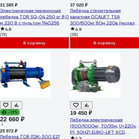
31 385 ₽
37 020 ₽
Электрическая переносная
Лебёдка строительная
лебедка TOR SQ-04 250 кг 8,0
канатная OCALIFT TSA
м 220 В с пультом 1140256
300/600кг 60м 220в (модель
4.6
500кг) (алюминиевый корпус)
4.9
(19)
(38)
TSA30060m220v
В корзину
В корзину
-13%
19 450 ₽
22 660 ₽
Лебедка электрическая
(500/1000кг, 70/35м, U=220v,
25 972 ₽
P1, 50HZ) EURO-LIFT KCD
Лебедка TOR ЛЭК-500 E21
00019836
4.3