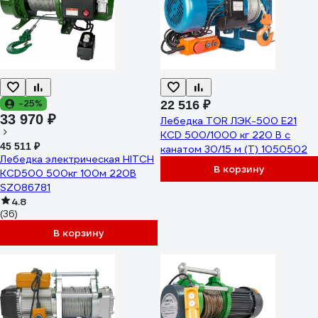
-25%
22 516 ₽
33 970 ₽
Лебедка TOR ЛЭК-500 E21
KCD 500/1000 кг 220 В с
45 511 ₽
канатом 30/15 м (T) 1050502
Лебедка электрическая HITCH
В корзину
KCD500 500кг 100м 220В
SZ086781
4.8
(36)
В корзину