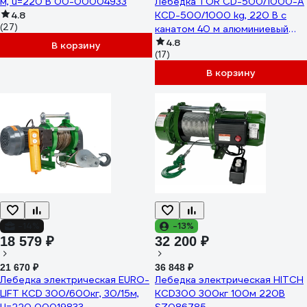
м, u=220 В 00-00004933
Лебедка TOR CD-500/1000-A
4.8
KCD-500/1000 kg, 220 В с
(27)
канатом 40 м алюминиевый
корпус 1024001
4.8
В корзину
(17)
В корзину
-14%
-13%
18 579 ₽
32 200 ₽
21 670 ₽
36 848 ₽
Лебедка электрическая EURO-
Лебедка электрическая HITCH
LIFT KCD 300/600кг, 30/15м,
KCD300 300кг 100м 220В