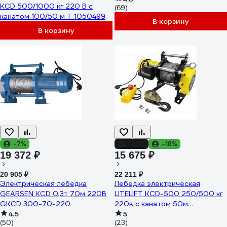
KCD 500/1000 кг 220 В с
(69)
канатом 100/50 м T 1050499
В корзину
В корзину
-7%
-29%
-18%
19 372 ₽
15 675 ₽
20 905 ₽
22 211 ₽
Электрическая лебедка
Лебедка электрическая
GEARSEN KCD 0,3т 70м 220В
LITELIFT KCD-500 250/500 кг
GKCD 300-70-220
220в с канатом 50м
4.5
kcd50050m220
5
(50)
(23)