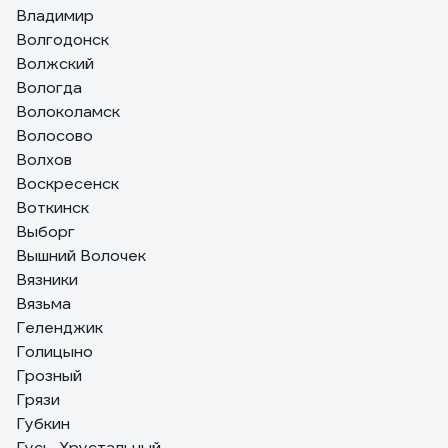
Владимир
Волгодонск
Волжский
Вологда
Волоколамск
Волосово
Волхов
Воскресенск
Воткинск
Выборг
Вышний Волочек
Вязники
Вязьма
Геленджик
Голицыно
Грозный
Грязи
Губкин
Гусь-Хрустальный