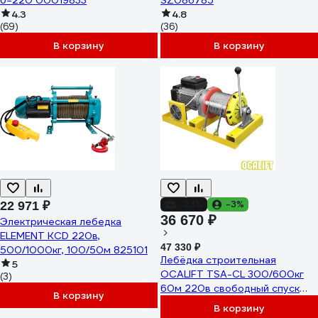
U=220 00019833
SZ086785
4.3
4.8
(69)
(36)
В корзину
В корзину
-23%
-3%
22 971 ₽
36 670 ₽
Электрическая лебедка
ELEMENT KCD 220в,
47 330 ₽
500/1000кг, 100/50м 825101
Лебёдка строительная
5
OCALIFT TSA-CL 300/600кг
(3)
60м 220в свободный спуск
В корзину
(алюминиевый корпус)
В корзину
tsacl30060m220