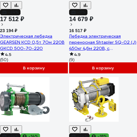
-24%
-11%
17 512 ₽
14 679 ₽
23 194 ₽
16 517 ₽
Электрическая лебедка
Лебедка электрическая
GEARSEN KCD 0,5т 70м 220В
переносная Shtapler SQ-02 (J)
GKCD 500-70-220
450кг 4,6м 220В, с
4.5
беспроводным пультом
4.9
(50)
(9)
71058934
В корзину
В корзину
-24%
-14%
-24%
-18%