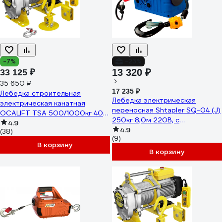
-7%
-23%
13 320 ₽
33 125 ₽
35 650 ₽
17 235 ₽
Лебёдка строительная
Лебедка электрическая
электрическая канатная
переносная Shtapler SQ-04 (J)
OCALIFT TSA 500/1000кг 40м
250кг 8,0м 220В, с
220в (алюминиевый корпус)
4.9
беспроводным пультом
4.9
(38)
tsa50040m220v
(9)
71058936
В корзину
В корзину