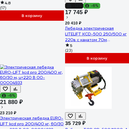
220В 71066549
4.8
-13%
-6%
(17)
17 745 ₽
В корзину
20 410 ₽
Лебедка электрическая
LITELIFT KCD-500 250/500 кг
220в с канатом 70м
kcd50070m220
5
(23)
В корзину
-6%
21 880 ₽
23 210 ₽
Электрическая лебедка EURO-
35 729 ₽
LIFT kcd pro 200/400 кг, 60/30