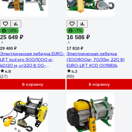
-13%
-7%
25 649 ₽
16 586 ₽
29 400 ₽
17 810 ₽
Электрическая лебедка EURO-
Электрическая лебедка
LIFT kcd pro 500/1000 кг,
(300/600кг, 70/35м, 220 В)
40/20 м, u=220 В 00-
EURO-LIFT KCD 0019834
00004934
4.8
4.3
(27)
(69)
В корзину
В корзину