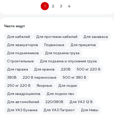
1
2
3
4
Часто ищут
Для кабелей
Для протяжки кабелей
Для занавеса
Для эвакуаторов
Подвесные
Для прицепов
Для подъемников
Для подъема груза
Строительные
Для подъема и опускания груза
Для гаража
Для кранов
220В
500 кг 220 В
380В
220 В переносные
500 кг 380 В
250 кг 220 В
Якорные
Для лодки
Для квадроциклов
Для лодкок пвх
Для автомобилей
220/380В
Для УАЗ 12 В
Для УАЗ Буханка
Для УАЗ Патриот
Для Нивы