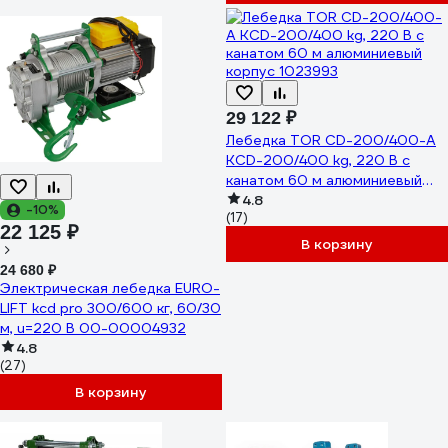
29 122 ₽
Лебедка TOR CD-200/400-A
KCD-200/400 kg, 220 В с
канатом 60 м алюминиевый
корпус 1023993
4.8
-10%
(17)
22 125 ₽
В корзину
24 680 ₽
Электрическая лебедка EURO-
LIFT kcd pro 300/600 кг, 60/30
м, u=220 В 00-00004932
4.8
(27)
В корзину