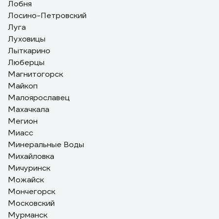
Лобня
Лосино-Петровский
Луга
Луховицы
Лыткарино
Люберцы
Магнитогорск
Майкоп
Малоярославец
Махачкала
Мегион
Миасс
Минеральные Воды
Михайловка
Мичуринск
Можайск
Мончегорск
Московский
Мурманск