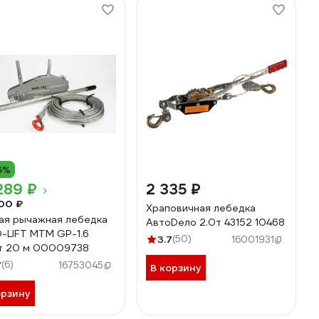
6%
289 ₽
2 335 ₽
00 ₽
Храповичная лебедка
ая рычажная лебедка
АвтоDело 2.0т 43152 10468
-LIFT MTM GP-1.6
3.7
(50)
16001931
т 20 м 00009738
7
(6)
16753045
В корзину
орзину