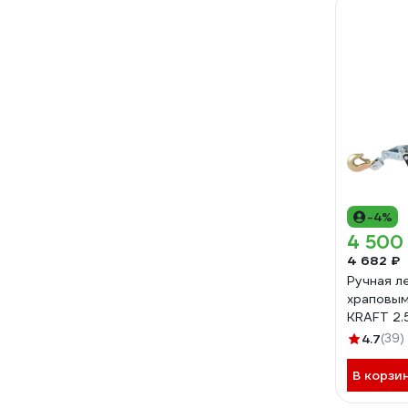
-4%
4 500
4 682 ₽
Ручная л
храповым
KRAFT 2.
4.7
(39)
В корзи