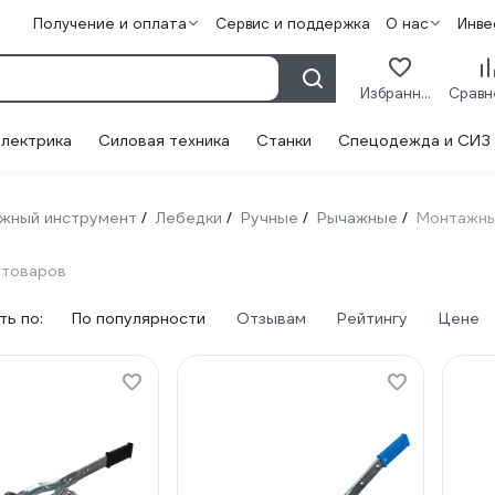
Получение и оплата
Сервис и поддержка
О нас
Инве
Избранное
лектрика
Силовая техника
Станки
Спецодежда и СИЗ
жный инструмент
Лебедки
Ручные
Рычажные
Монтажн
/
/
/
/
 товаров
ь по:
По популярности
Отзывам
Рейтингу
Цене