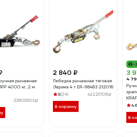
-
₽
2 840 ₽
3 9
4 79
ручная рычажная
Лебедка рычажная тяговая
Ручн
ЛРР 4000 кг, 2 м
Эврика 4 т ER-98463 212016
храп
5
(24)
42225108
KRAF
33805603
4.
В корзину
ну
В к