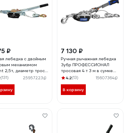
75 ₽
7 130 ₽
ая лебедка с двойным
Ручная рычажная лебедка
овым механизмом
Зубр ПРОФЕССИОНАЛ
nt 2,5т, диаметр троса
тросовая 4 т 3 м в сумке
м, длина троса 3,3м,
43105-4-K
2
(131)
4.2
(13)
25957223
15607364
-21
орзину
В корзину