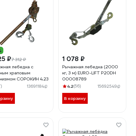
%
25 ₽
1 078 ₽
7 312 ₽
жная лебедка с
Рычажная лебедка (2000
ным храповым
кг, 3 м) EURO-LIFT P20DН
низмом СОРОКИН 4.23
00008789
7)
4.2
(56)
13691184
15692549
орзину
В корзину