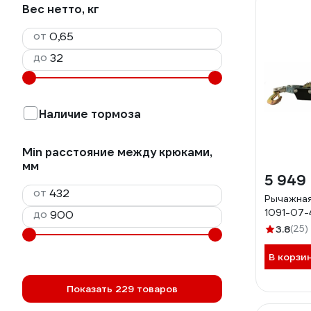
Вес нетто, кг
от
до
Наличие тормоза
Min расстояние между крюками,
мм
5 949
от
Рычажная
1091-07
до
3.8
(25)
В корзи
Показать 229 товаров