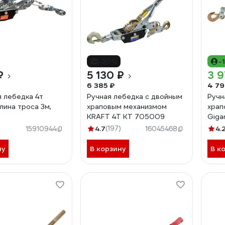
-20%
-
₽
5 130 ₽
3 9
6 385 ₽
4 79
 лебедка 4т
Ручная лебедка с двойным
Ручн
лина троса 3м,
храповым механизмом
храп
KRAFT 4Т KT 705009
Giga
4,8м
4.7
(197)
4.
15910944
16045468
GEW
ну
В корзину
В к