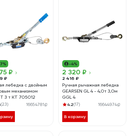
17%
-4%
75 ₽
2 320 ₽
9 ₽
2 416 ₽
ая лебедка с двойным
Ручная рычажная лебедка
овым механизмом
GEARSEN GL 4 - 4,0т 3,0м
T 3 т KT 705012
GGL 4
6
(23)
4.2
(17)
16654781
16644974
орзину
В корзину