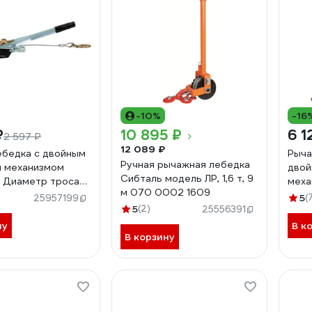
-10%
-16
₽
10 895 ₽
6 1
2 597 ₽
12 089 ₽
ебедка с двойным
Рыча
Ручная рычажная лебедка
 механизмом
двой
Сибталь модель ЛР, 1,6 т, 9
т, Диаметр троса
меха
м 070 0002 1609
на троса 2,2м,
5
(
25957199
5
(2)
25556391
ну
В к
В корзину