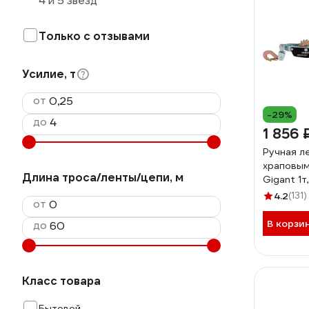
4 и 5 звезд
Только с отзывами
Усилие, т
от
-29%
до
1 856 
Ручная л
храповым
Длина троса/ленты/цепи, м
Gigant 1
11мм, дли
4.2
(131)
от
GEW-20
В корзи
до
Класс товара
Бытовой