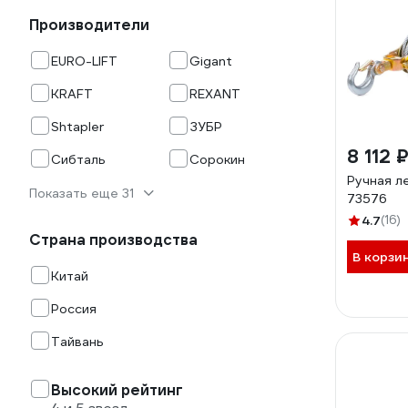
Производители
EURO-LIFT
Gigant
KRAFT
REXANT
Shtapler
ЗУБР
8 112 
Сибталь
Сорокин
Ручная л
Показать еще 31
73576
4.7
(16)
Страна производства
В корзи
Китай
Россия
Тайвань
Высокий рейтинг