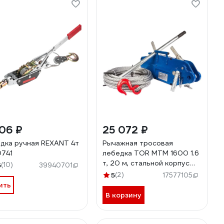
06 ₽
25 072 ₽
дка ручная REXANT 4т
Рычажная тросовая
741
лебедка TOR МТМ 1600 1.6
т, 20 м, стальной корпус
5
(10)
39940701
1002528
5
(2)
17577105
ить
В корзину