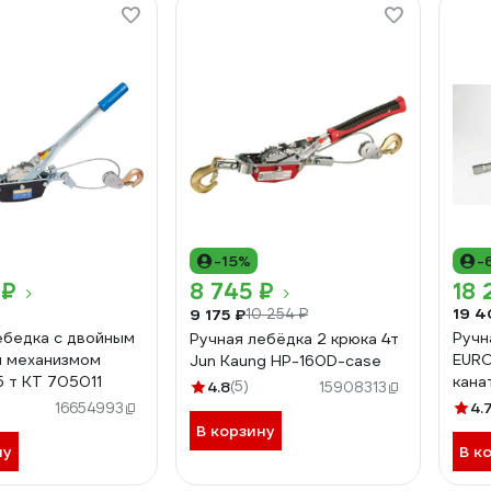
-15%
-
 ₽
8 745 ₽
18 
19 4
9 175 ₽
10 254 ₽
ебедка с двойным
Ручн
Ручная лебёдка 2 крюка 4т
 механизмом
EURO
Jun Kaung HP-160D-case
5 т KT 705011
кана
4.8
(5)
15908313
4.
16654993
В корзину
ну
В к