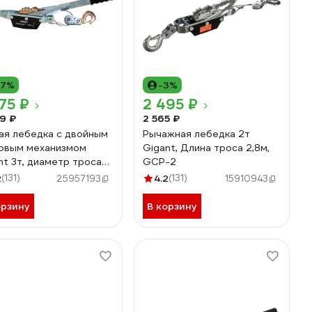
17%
-3%
75 ₽
2 495 ₽
9 ₽
2 565 ₽
ая лебедка с двойным
Рычажная лебедка 2т
овым механизмом
Gigant, Длина троса 2,8м,
nt 3т, диаметр троса
GCP-2
м, длина троса 3,6м
2
(131)
4.2
(131)
25957193
15910943
-22
орзину
В корзину