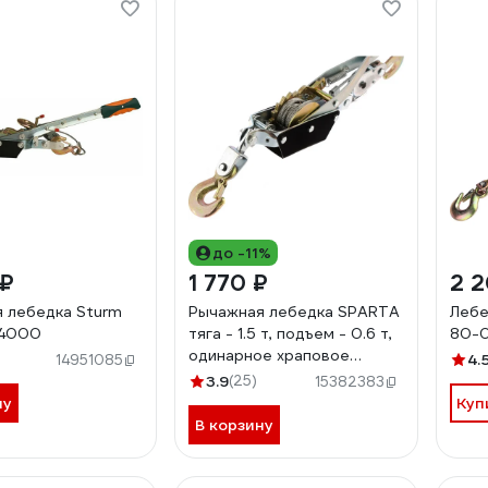
до -11%
 ₽
1 770 ₽
2 2
 лебедка Sturm
Рычажная лебедка SPARTA
Лебе
-4000
тяга - 1.5 т, подъем - 0.6 т,
80-0
одинарное храповое
4.
14951085
колесо 522155
3.9
(25)
15382383
ну
Куп
В корзину