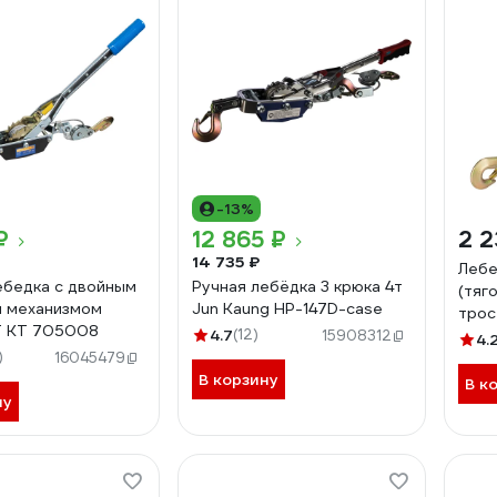
-13%
₽
12 865 ₽
2 2
14 735 ₽
Лебе
ебедка с двойным
Ручная лебёдка 3 крюка 4т
(тяг
 механизмом
Jun Kaung HP-147D-case
трос
Т KT 705008
4.7
(12)
000
15908312
4.
)
16045479
В корзину
В к
ну