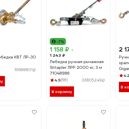
-7%
₽
1 158 ₽
2 1
1 243 ₽
ебедка КВТ ЛР-30
Ручн
Лебедка ручная рычажная
храп
Shtapler ЛРР 2000 кг, 3 м
Giga
15688801
71048986
4.8м
4.
4.5
(68)
GEW
33805249
ну
В к
В корзину