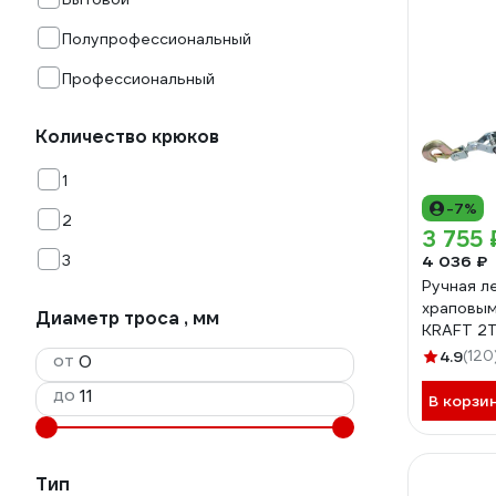
Полупрофессиональный
Профессиональный
Количество крюков
1
-7%
2
3 755 
3
4 036 ₽
Ручная л
храповым
Диаметр троса , мм
KRAFT 2
4.9
(120
от
до
В корзи
Тип