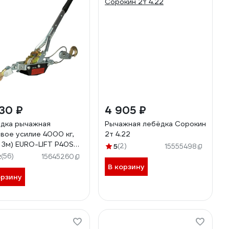
30 ₽
4 905 ₽
дка рычажная
Рычажная лебёдка Сорокин
овое усилие 4000 кг,
2т 4.22
 3м) EURO-LIFT P40SS
5
(2)
15555498
04742
2
(56)
15645260
В корзину
орзину