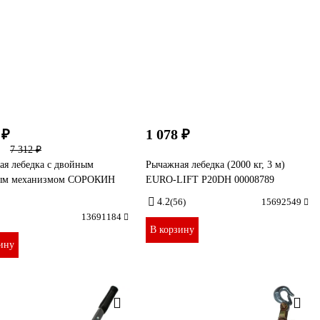
 ₽
1 078 ₽
7 312 ₽
ая лебедка с двойным
Рычажная лебедка (2000 кг, 3 м)
ым механизмом СОРОКИН
EURO-LIFT P20DН 00008789
4.2
(56)
15692549
13691184
В корзину
ину