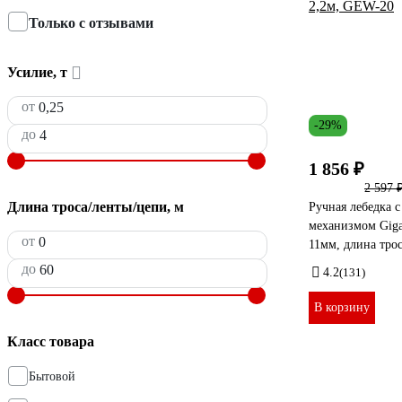
Только с отзывами
Усилие, т
от
-29%
до
1 856 ₽
2 597 
Длина троса/ленты/цепи, м
Ручная лебедка 
механизмом Giga
от
11мм, длина тро
до
4.2
(131)
В корзину
Класс товара
Бытовой