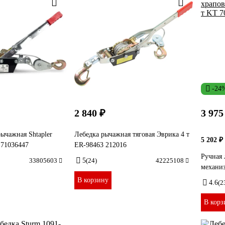
-24
2 840 ₽
3 975
ычажная Shtapler
Лебедка рычажная тяговая Эврика 4 т
5 202 ₽
 71036447
ER-98463 212016
Ручная 
33805603
5
(24)
42225108
механи
В корзину
4.6
(2
В корз