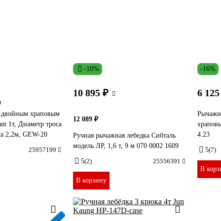
-10%
-16%
10 895 ₽
6 125
₽
с двойным храповым
Рычажн
12 089 ₽
nt 1т, Диаметр троса
храпов
са 2,2м, GEW-20
4.23
Ручная рычажная лебедка Сибталь
модель ЛР, 1,6 т, 9 м 070 0002 1609
25957199
5
(7)
5
(2)
25556391
В корз
В корзину