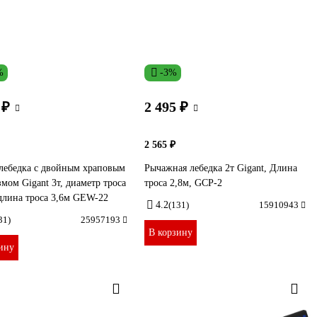
%
-3%
 ₽
2 495 ₽
2 565 ₽
лебедка с двойным храповым
Рычажная лебедка 2т Gigant, Длина
мом Gigant 3т, диаметр троса
троса 2,8м, GCP-2
длина троса 3,6м GEW-22
4.2
(131)
15910943
31)
25957193
В корзину
ину