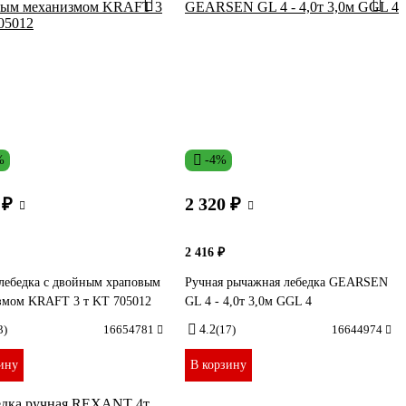
%
-4%
 ₽
2 320 ₽
2 416 ₽
лебедка с двойным храповым
Ручная рычажная лебедка GEARSEN
змом KRAFT 3 т KT 705012
GL 4 - 4,0т 3,0м GGL 4
3)
16654781
4.2
(17)
16644974
ину
В корзину