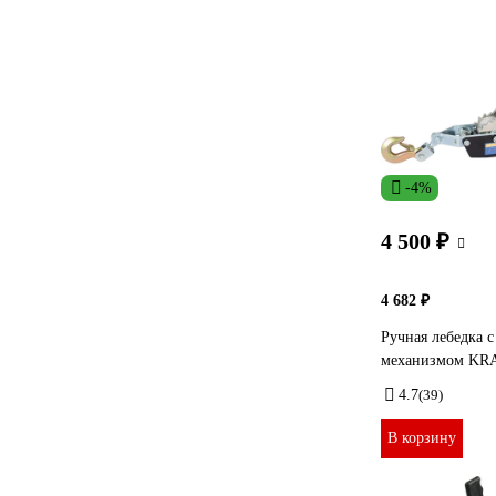
-4%
4 500 ₽
4 682 ₽
Ручная лебедка 
механизмом KRA
4.7
(39)
В корзину