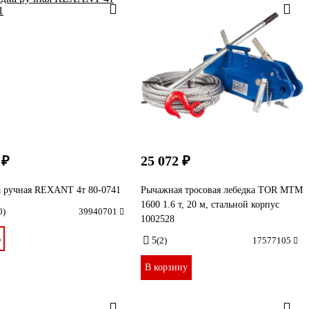
 ₽
25 072 ₽
а ручная REXANT 4т 80-0741
Рычажная тросовая лебедка TOR МТМ
1600 1.6 т, 20 м, стальной корпус
0)
39940701
1002528
ь
5
(2)
17577105
В корзину