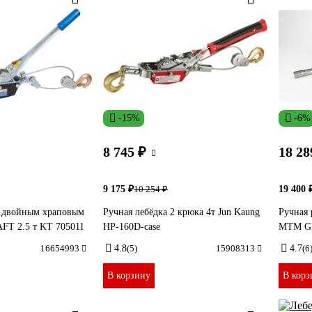
-15%
-6%
8 745 ₽
18 28
9 175 ₽
19 400 
10 254 ₽
с двойным храповым
Ручная лебёдка 2 крюка 4т Jun Kaung
Ручная
FT 2.5 т KT 705011
HP-160D-case
MTM GP
16654993
4.8
(5)
15908313
4.7
(6
В корзину
В корз