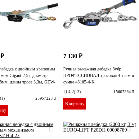
 ₽
7 130 ₽
лебедка с двойным храповым
Ручная рычажная лебедка Зубр
мом Gigant 2,5т, диаметр
ПРОФЕССИОНАЛ тросовая 4 т 3 м в
.8мм, длина троса 3,3м, GEW-
сумке 43105-4-K
4.2
(13)
15607364
31)
25957223
В корзину
ину