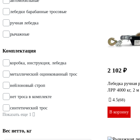
автомобильные
лебедки барабанные тросовые
ручная лебедка
рычажные
Комплектация
коробка, инструкция, лебедка
2 102 ₽
металлический оцинкованный трос
Лебедка ручная р
нейлоновый строп
ЛРР 4000 кг, 2 м
нет троса в комплекте
4.5
(68)
синтетический трос
В корзину
Показать еще 1
Вес нетто, кг