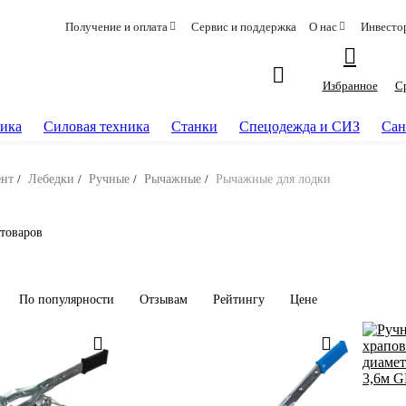
Получение и оплата
Сервис и поддержка
О нас
Инвесто
Избранное
С
ика
Силовая техника
Станки
Спецодежда и СИЗ
Сан
ент
/
Лебедки
/
Ручные
/
Рычажные
/
Рычажные для лодки
 товаров
По популярности
Отзывам
Рейтингу
Цене