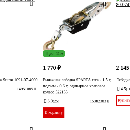
до -11%
1 770 ₽
2 145
а Sturm 1091-07-4000
Рычажная лебедка SPARTA тяга - 1.5 т,
Лебедк
подъем - 0.6 т, одинарное храповое
14951085
4.5
(1
колесо 522155
Купит
3.9
(25)
15382383
В корзину