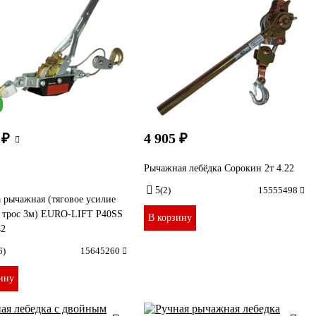
 ₽
4 905 ₽
Рычажная лебёдка Сорокин 2т 4.22
5
(2)
15555498
 рычажная (тяговое усилие
, трос 3м) EURO-LIFT P40SS
В корзину
42
6)
15645260
ину