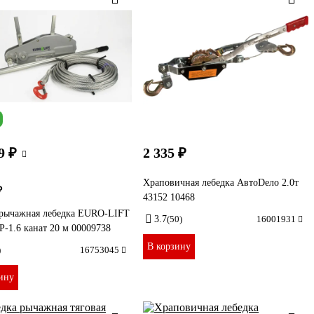
9 ₽
2 335 ₽
Храповичная лебедка АвтоDело 2.0т
₽
43152 10468
 рычажная лебедка EURO-LIFT
3.7
(50)
16001931
-1.6 канат 20 м 00009738
В корзину
)
16753045
ину