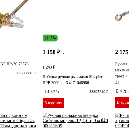
-7%
1 158 ₽
2 175
КВТ ЛР-30 73576
Ручная 
1 243 ₽
механиз
15688801
троса 4
Лебедка ручная рычажная Shtapler
21
ЛРР 2000 кг, 3 м 71048986
4.2
(1
4.5
(68)
33805249
В корз
В корзину