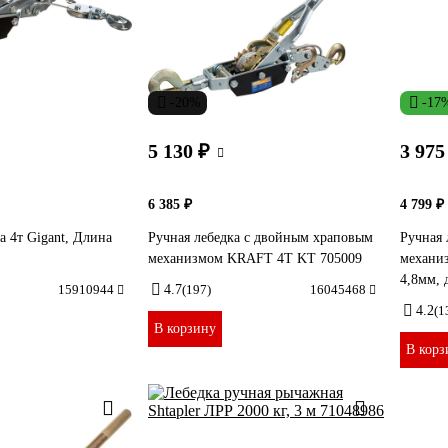
-20%
-17
5 130 ₽
3 975
6 385 ₽
4 799 ₽
а 4т Gigant, Длина
Ручная лебедка с двойным храповым
Ручная 
механизмом KRAFT 4Т KT 705009
механиз
4,8мм, 
15910944
4.7
(197)
16045468
4.2
(1
В корзину
В корз