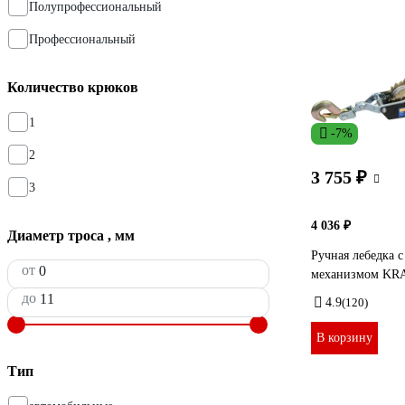
Полупрофессиональный
Профессиональный
Количество крюков
1
-7%
2
3 755 ₽
3
4 036 ₽
Диаметр троса , мм
Ручная лебедка 
от
механизмом KRA
до
4.9
(120)
В корзину
Тип