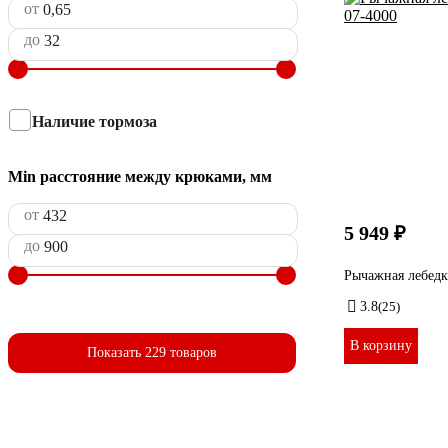
от
до
Наличие тормоза
Min расстояние между крюками, мм
от
5 949 ₽
до
Рычажная лебедк
3.8
(25)
В корзину
Показать 229 товаров