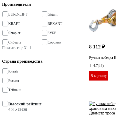
Производители
EURO-LIFT
Gigant
KRAFT
REXANT
Shtapler
ЗУБР
Сибталь
Сорокин
8 112 ₽
Показать еще 31
Ручная лебедка 
Страна производства
4.7
(16)
Китай
В корзину
Россия
Тайвань
Высокий рейтинг
4 и 5 звезд