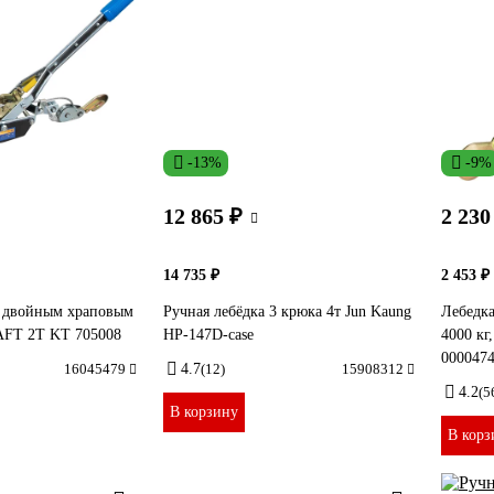
-13%
-9%
12 865 ₽
2 230
14 735 ₽
2 453 ₽
с двойным храповым
Ручная лебёдка 3 крюка 4т Jun Kaung
Лебедка
FT 2Т KT 705008
HP-147D-case
4000 кг
000047
16045479
4.7
(12)
15908312
4.2
(5
В корзину
В корз