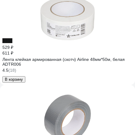
-13%
529 ₽
611 ₽
Лента клейкая армированная (скотч) Airline 48мм*50м, белая
ADTR006
4.5
(18)
В корзину