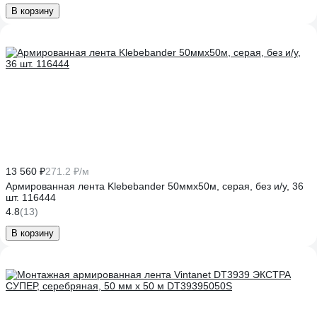
В корзину
13 560 ₽
271.2 ₽/м
Армированная лента Klebebander 50ммx50м, серая, без и/у, 36
шт. 116444
4.8
(13)
В корзину