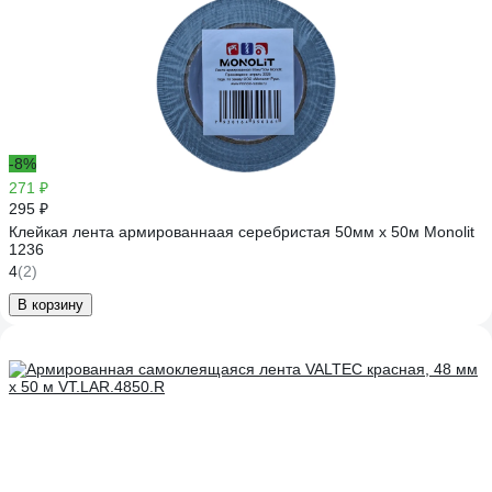
-8%
271 ₽
295 ₽
Клейкая лента армированнаая серебристая 50мм х 50м Monolit
1236
4
(2)
В корзину