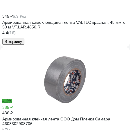
345 ₽
6.9 ₽/м
Армированная самоклеящаяся лента VALTEC красная, 48 мм х
50 м VT.LAR.4850.R
4.4
(16)
В корзину
-12%
385 ₽
436 ₽
Армированная клейкая лента ООО Дом Плёнки Самара
4603302908706
5
(3)