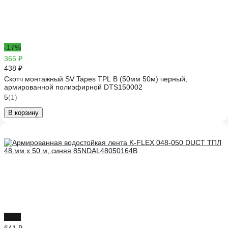
-17%
365 ₽
438 ₽
Скотч монтажный SV Tapes TPL B (50мм 50м) черный,
армированной полиэфирной DTS150002
5
(1)
В корзину
-31%