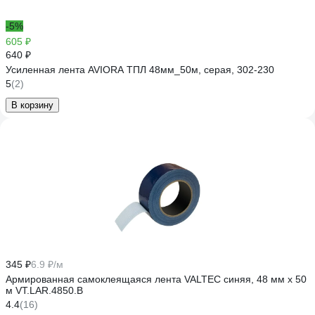
-5%
605 ₽
640 ₽
Усиленная лента AVIORA ТПЛ 48мм_50м, серая, 302-230
5
(2)
В корзину
345 ₽
6.9 ₽/м
Армированная самоклеящаяся лента VALTEC синяя, 48 мм х 50
м VT.LAR.4850.B
4.4
(16)