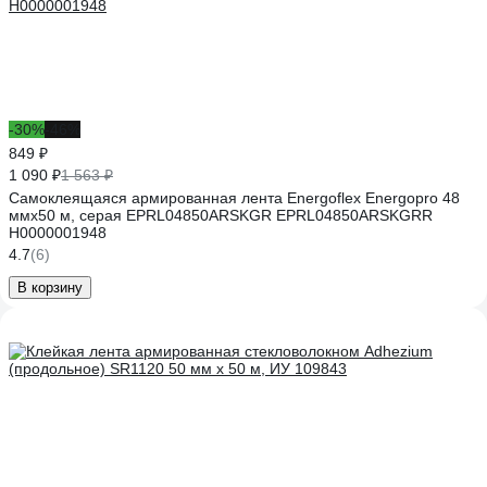
-30%
-46%
849 ₽
1 090 ₽
1 563 ₽
Самоклеящаяся армированная лента Energoflex Energopro 48
ммх50 м, серая EPRL04850ARSKGR EPRL04850ARSKGRR
Н0000001948
4.7
(6)
В корзину