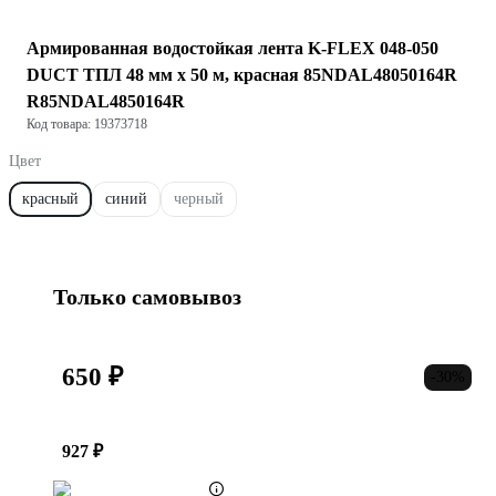
Армированная водостойкая лента K-FLEX 048-050
DUCT ТПЛ 48 мм х 50 м, красная 85NDAL48050164R
R85NDAL4850164R
Код товара: 19373718
Цвет
красный
синий
черный
Только самовывоз
650 ₽
-30%
927 ₽