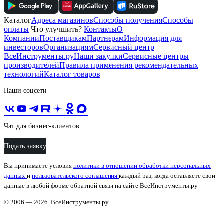
Каталог
Адреса магазинов
Способы получения
Способы
оплаты
Что улучшить?
Контакты
О
Компании
Поставщикам
Партнерам
Информация для
инвесторов
Организациям
Сервисный центр
ВсеИнструменты.ру
Наши закупки
Сервисные центры
производителей
Правила применения рекомендательных
технологий
Каталог товаров
Наши соцсети
Чат для бизнес-клиентов
Подать заявку
Вы принимаете условия
политики в отношении обработки персональных
данных
и
пользовательского соглашения
каждый раз, когда оставляете свои
данные в любой форме обратной связи на сайте ВсеИнструменты.ру
© 2006 — 2026. ВсеИнструменты.ру