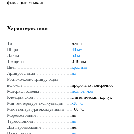
фиксации стыков.
Характеристики
Тип
лента
Ширина
48 мм
Длина
50 м
Толщина
0.16 мм
Цвет
красный
Армированный
да
Расположение армирующих
волокон
продольно-поперечное
Материал основы
полиэтилен
Клеящий слой
синтетический каучук
Min температура эксплуатации
-20 °С
Max температура эксплуатации
+60 °С
Морозостойкий
да
Термостойкий
да
Для пароизоляции
нет
Водостойкий
да