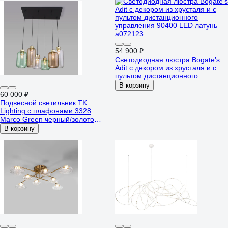
54 900 ₽
Светодиодная люстра Bogate’s
Adit с декором из хрусталя и с
пультом дистанционного
управления 90400 LED латунь
В корзину
a072123
60 000 ₽
Подвесной светильник TK
Lighting с плафонами 3328
Marco Green черный/золото
a055963
В корзину