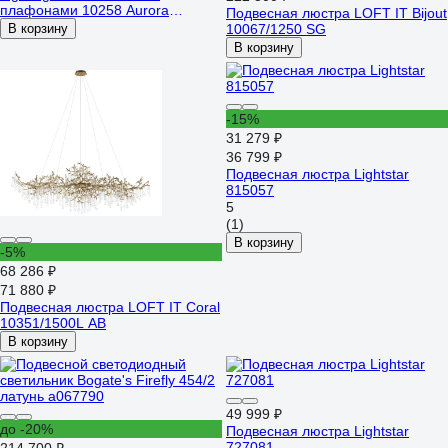
плафонами 10258 Aurora
Подвесная люстра LOFT IT Bijout
прозрачный a068316
В корзину
10067/1250 SG
В корзину
-15%
31 279 ₽
36 799 ₽
Подвесная люстра Lightstar
815057
5
(1)
В корзину
-5%
68 286 ₽
71 880 ₽
Подвесная люстра LOFT IT Coral
10351/1500L AB
В корзину
49 999 ₽
до -20%
Подвесная люстра Lightstar
727081