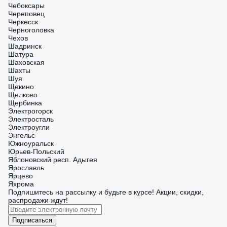
Чебоксары
Череповец
Черкесск
Черноголовка
Чехов
Шадринск
Шатура
Шаховская
Шахты
Шуя
Щекино
Щелково
Щербинка
Электрогорск
Электросталь
Электроугли
Энгельс
Южноуральск
Юрьев-Польский
Яблоновский респ. Адыгея
Ярославль
Ярцево
Яхрома
Подпишитесь
на рассылку
и будьте в курсе! Акции, скидки,
распродажи ждут!
Подписаться