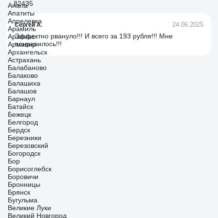
82435
Анапа
Апатиты
Апрелевка
24.06.2025
Сергей А.
Арамиль
Эффектно рвануло!!! И всего за 193 рубля!!! Мне
Арзамас
понравилось!!!
Армавир
Архангельск
Астрахань
Балабаново
Балаково
Балашиха
Балашов
Барнаул
Батайск
Бежецк
Белгород
Бердск
Березники
Березовский
Богородск
Бор
Борисоглебск
Боровичи
Бронницы
Брянск
Бугульма
Великие Луки
Великий Новгород