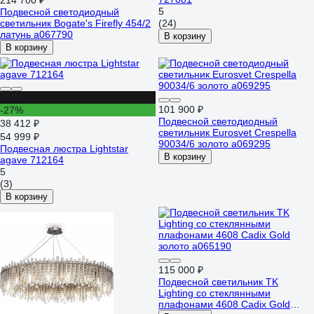
214 700 ₽
5
Подвесной светодиодный
светильник Bogate's Firefly 454/2
(24)
латунь a067790
В корзину
В корзину
-30%
101 900 ₽
-27%
Подвесной светодиодный
38 412 ₽
светильник Eurosvet Crespella
54 999 ₽
90034/6 золото a069295
Подвесная люстра Lightstar
В корзину
agave 712164
5
(3)
В корзину
115 000 ₽
Подвесной светильник TK
Lighting со стеклянными
плафонами 4608 Cadix Gold