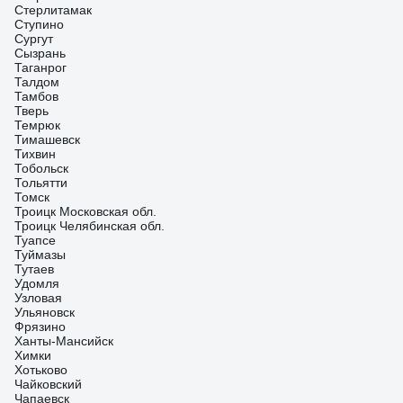
Стерлитамак
Ступино
Сургут
Сызрань
Таганрог
Талдом
Тамбов
Тверь
Темрюк
Тимашевск
Тихвин
Тобольск
Тольятти
Томск
Троицк Московская обл.
Троицк Челябинская обл.
Туапсе
Туймазы
Тутаев
Удомля
Узловая
Ульяновск
Фрязино
Ханты-Мансийск
Химки
Хотьково
Чайковский
Чапаевск