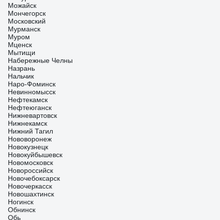
Можайск
Мончегорск
Московский
Мурманск
Муром
Мценск
Мытищи
Набережные Челны
Назрань
Нальчик
Наро-Фоминск
Невинномысск
Нефтекамск
Нефтеюганск
Нижневартовск
Нижнекамск
Нижний Тагил
Нововоронеж
Новокузнецк
Новокуйбышевск
Новомосковск
Новороссийск
Новочебоксарск
Новочеркасск
Новошахтинск
Ногинск
Обнинск
Обь