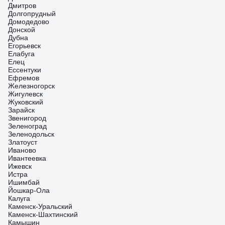
Дмитров
Долгопрудный
Домодедово
Донской
Дубна
Егорьевск
Елабуга
Елец
Ессентуки
Ефремов
Железногорск
Жигулевск
Жуковский
Зарайск
Звенигород
Зеленоград
Зеленодольск
Златоуст
Иваново
Ивантеевка
Ижевск
Истра
Ишимбай
Йошкар-Ола
Калуга
Каменск-Уральский
Каменск-Шахтинский
Камышин