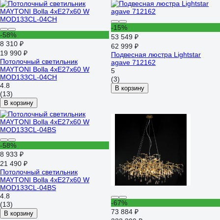
-15%
-58%
53 549 ₽
8 310 ₽
62 999 ₽
19 990 ₽
Подвесная люстра Lightstar
Потолочный светильник
agave 712162
MAYTONI Bolla 4хE27x60 W
5
MOD133CL-04CH
(3)
4.8
В корзину
(13)
В корзину
-58%
8 933 ₽
21 490 ₽
Потолочный светильник
MAYTONI Bolla 4хE27x60 W
MOD133CL-04BS
4.8
-67%
(13)
73 884 ₽
В корзину