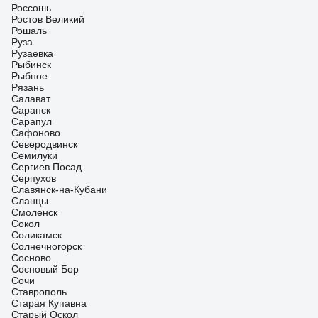
Россошь
Ростов Великий
Рошаль
Руза
Рузаевка
Рыбинск
Рыбное
Рязань
Салават
Саранск
Сарапул
Сафоново
Северодвинск
Семилуки
Сергиев Посад
Серпухов
Славянск-на-Кубани
Сланцы
Смоленск
Сокол
Соликамск
Солнечногорск
Сосново
Сосновый Бор
Сочи
Ставрополь
Старая Купавна
Старый Оскол