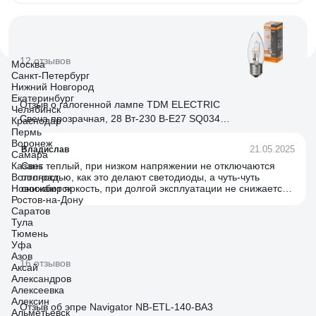
12 отзывов
Москва
Санкт-Петербург
Нижний Новгород
Екатеринбург
Отзыв о галогенной лампе TDM ELECTRIC
Челябинск
Свеча прозрачная, 28 Вт-230 В-Е27 SQ0341-
Краснодар
Пермь
0095
Воронеж
21.05.2025
Владислав
Самара
Казань
Свет теплый, при низком напряжении не отключаются
Волгоград
полностью, как это делают светодиоды, а чуть-чуть
Новосибирск
снижают яркость, при долгой эксплуатации не снижается
Ростов-на-Дону
световой поток, нет стробоскопического эффекта (для
Саратов
меня этот фактор ключевой, поскольку мерцание
Тула
подсведки экрана накладывается на мерцание лампы /
Тюмень
если это светодиод/ и глаза устают.
Уфа
Азов
16 отзывов
Аксай
Александров
Алексеевка
Алексин
Отзыв об эпре Navigator NB-ETL-140-BA3
Альметьевск