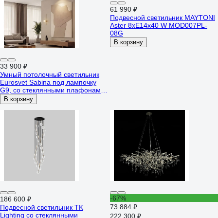
61 990 ₽
Подвесной светильник MAYTONI
Aster 8хE14x40 W MOD007PL-
08G
В корзину
33 900 ₽
Умный потолочный светильник
Eurosvet Sabina под лампочку
G9, со стеклянными плафонами
302001/12 латунь a072017
В корзину
-67%
186 600 ₽
73 884 ₽
Подвесной светильник TK
Lighting со стеклянными
222 300 ₽