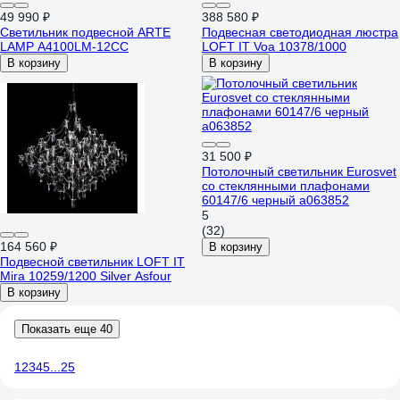
49 990 ₽
388 580 ₽
Светильник подвесной ARTE
Подвесная светодиодная люстра
LAMP A4100LM-12CC
LOFT IT Voa 10378/1000
В корзину
В корзину
31 500 ₽
Потолочный светильник Eurosvet
со стеклянными плафонами
60147/6 черный a063852
5
(32)
164 560 ₽
В корзину
Подвесной светильник LOFT IT
Mira 10259/1200 Silver Asfour
В корзину
Показать еще 40
1
2
3
4
5
...
25