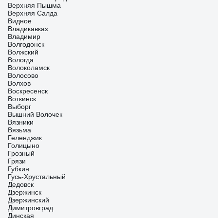
Верхняя Пышма
Верхняя Салда
Видное
Владикавказ
Владимир
Волгодонск
Волжский
Вологда
Волоколамск
Волосово
Волхов
Воскресенск
Воткинск
Выборг
Вышний Волочек
Вязники
Вязьма
Геленджик
Голицыно
Грозный
Грязи
Губкин
Гусь-Хрустальный
Дедовск
Дзержинск
Дзержинский
Димитровград
Динская