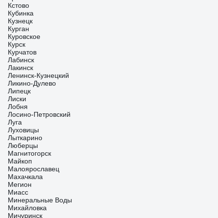
Кстово
Кубинка
Кузнецк
Курган
Куровское
Курск
Курчатов
Лабинск
Лакинск
Ленинск-Кузнецкий
Ликино-Дулево
Липецк
Лиски
Лобня
Лосино-Петровский
Луга
Луховицы
Лыткарино
Люберцы
Магнитогорск
Майкоп
Малоярославец
Махачкала
Мегион
Миасс
Минеральные Воды
Михайловка
Мичуринск