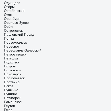
Одинцово
Озёры
Октябрьский
Омск
Оренбург
Орехово-Зуево
Орёл
Острогожск
Павловский Посад
Пенза
Первоуральск
Пересвет
Переславль-Залесский
Петрозаводск
Петушки
Подольск
Покров
Полевской
Приозерск
Прокопьевск
Протвино
Псков
Пушкино
Пущино
Пятигорск
Раменское
Реутов
Ржев