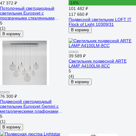
-14%
47 372 ₽
Потолочный светодиодный
101 482 ₽
светильник Eurosvet с
117 660 ₽
прозрачными стеклянными
Подвесной светильник LOFT IT
плафонами 50389 LED латунь
5
Flock of Light 10309/31
a069026
(1)
В корзину
В корзину
39 589 ₽
Светильник подвесной ARTE
LAMP A4100LM-8CC
5
(4)
В корзину
76 300 ₽
Подвесной светодиодный
светильник Eurosvet Gemini с
металлическими плафонами
90353/9 хром a069039
5
(1)
В корзину