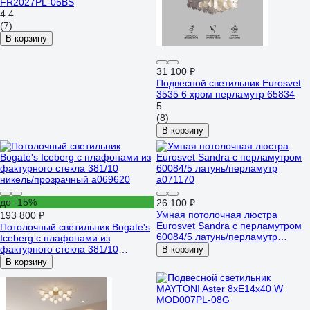
FR2027PL-05BS
4.4
(7)
В корзину
31 100 ₽
Подвесной светильник Eurosvet
3535 6 хром перламутр 65834
5
(8)
В корзину
до -15%
26 100 ₽
Умная потолочная люстра
193 800 ₽
Eurosvet Sandra с перламутром
Потолочный светильник Bogate's
60084/5 латунь/перламутр
Iceberg с плафонами из
a071170
фактурного стекла 381/10
В корзину
никель/прозрачный a069620
В корзину