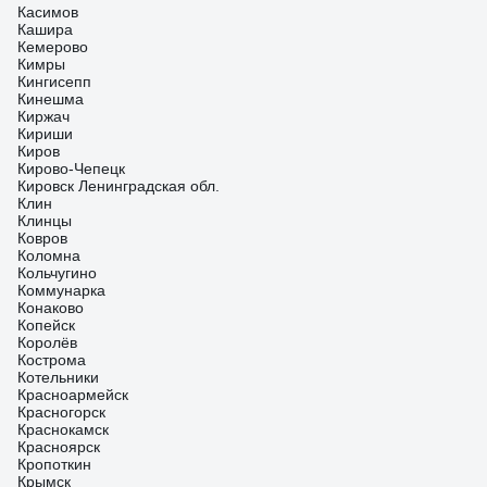
Касимов
Кашира
Кемерово
Кимры
Кингисепп
Кинешма
Киржач
Кириши
Киров
Кирово-Чепецк
Кировск Ленинградская обл.
Клин
Клинцы
Ковров
Коломна
Кольчугино
Коммунарка
Конаково
Копейск
Королёв
Кострома
Котельники
Красноармейск
Красногорск
Краснокамск
Красноярск
Кропоткин
Крымск