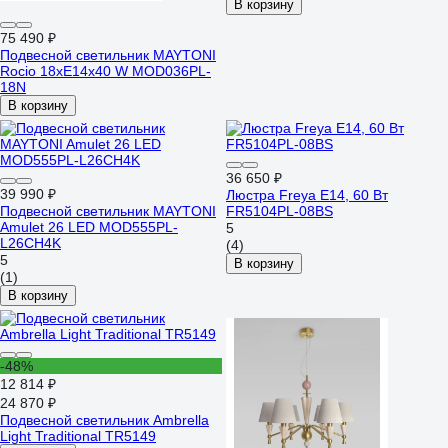
золото a065190
В корзину
75 490 ₽
Подвесной светильник MAYTONI
Rocio 18хE14x40 W MOD036PL-
18N
В корзину
36 650 ₽
39 990 ₽
Люстра Freya E14, 60 Вт
Подвесной светильник MAYTONI
FR5104PL-08BS
Amulet 26 LED MOD555PL-
5
L26CH4K
(4)
5
В корзину
(1)
В корзину
-48%
12 814 ₽
24 870 ₽
Подвесной светильник Ambrella
Light Traditional TR5149