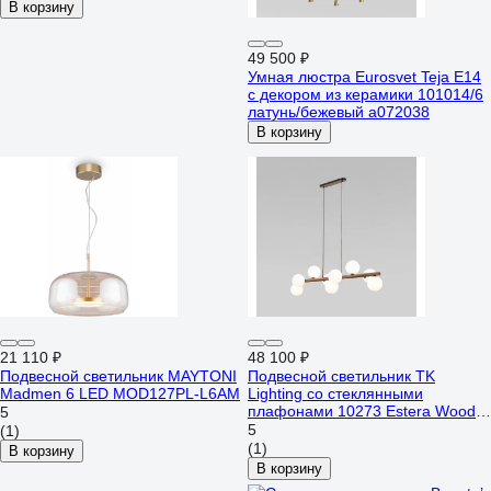
В корзину
49 500 ₽
Умная люстра Eurosvet Teja E14
с декором из керамики 101014/6
латунь/бежевый a072038
В корзину
21 110 ₽
48 100 ₽
Подвесной светильник MAYTONI
Подвесной светильник TK
Madmen 6 LED MOD127PL-L6AM
Lighting со стеклянными
плафонами 10273 Estera Wood
5
белый a068339
5
(1)
(1)
В корзину
В корзину