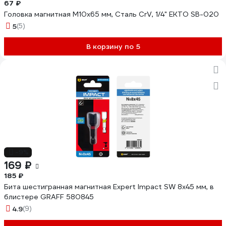
67 ₽
Головка магнитная М10x65 мм, Сталь CrV, 1/4" EКТО SB-020
5
(5)
В корзину по 5
-9%
169 ₽
185 ₽
Бита шестигранная магнитная Expert Impact SW 8x45 мм, в
блистере GRAFF 580845
4.9
(9)