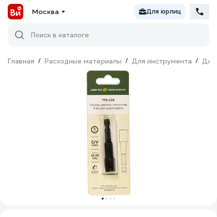
Москва
Для юрлиц
Поиск в каталоге
Главная
/
Расходные материалы
/
Для инструмента
/
Для