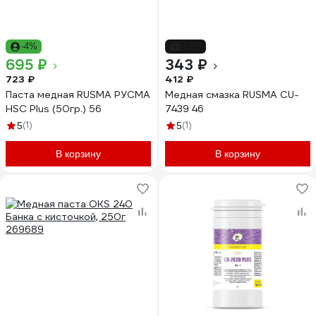
-4%
-17%
695 ₽
343 ₽
723 ₽
412 ₽
Паста медная RUSMA РУСМА
Медная смазка RUSMA CU-
HSC Plus (50гр.) 56
7439 46
(1)
(1)
5
5
В корзину
В корзину