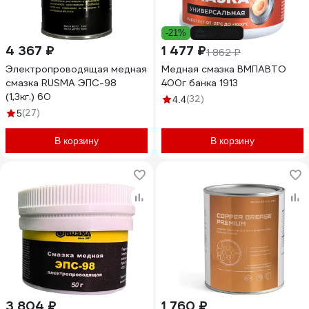
-21%
до -28%
4 367 ₽
1 477 ₽
1 862 ₽
Электропроводящая медная
Медная смазка ВМПАВТО
смазка RUSMA ЭПС-98
400г банка 1913
(1,3кг.) 60
(32)
4.4
(27)
5
В корзину
В корзину
3 804 ₽
1 760 ₽