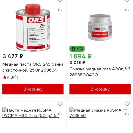
-6%
1 894 ₽
3 477 ₽
2 013 ₽
Медная паста OKS 245 банка
Смазка медная mte 400г, ЧЗ
с кисточкой, 250г 269694
2893800400
(3)
4.3
В корзину
В корзину