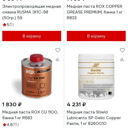
Электропроводящая медная
Медная паста ROX COPPER
смазка RUSMA ЭПС-98
GREASE PREMIUM, банка 1 кг
(50гр.) 59
R833
(5)
5
В корзину
В корзину
1 830 ₽
4 231 ₽
Медная паста ROX CU 1100,
Медная паста Shield
банка 1 кг R683
Lubricants SP Gelio Copper
Paste, 1 кг 8260010
(15)
4.8