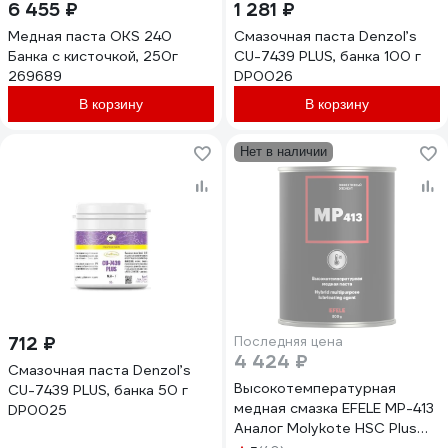
6 455 ₽
1 281 ₽
Медная паста OKS 240
Смазочная паста Denzol’s
Банка с кисточкой, 250г
CU-7439 PLUS, банка 100 г
269689
DP0026
В корзину
В корзину
Нет в наличии
712 ₽
Последняя цена
4 424 ₽
Смазочная паста Denzol’s
Высокотемпературная
CU-7439 PLUS, банка 50 г
медная смазка EFELE MP-413
DP0025
Аналог Molykote HSC Plus