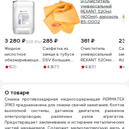
3 280 ₽
285 ₽
361 ₽
232
328 ₽/кг
Жидкое
Салфетка из
Очиститель
Салф
кислотное
замши в тубусе
универсальный
замш
обезжиривающее
DSV большая,
REXANT 520мл
AUT
и железо
70х43х0.2 см
(400мл), аэрозоль
боль
(3)
(31)
(8)
5
4.9
4.6
4.6
фосфатирующее
R89001
85-0002
66х4
средство
01831
КОНФЕРУМ
Дезоксил-оф-с
О товаре
концентрат 1915/1
Смазка противозадирная медносодержащая PERMATEX
31163 предназначена для смазки свечей зажигания, болтов
выхлопной системы, датчиков двигателя, разъемов
электропроводки, различных узлов агрегатов.
Предотвращает заклинивание и истирание металлических
частей механизмов. Содержит мелкодисперсную медь и