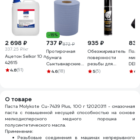
-15%
2 698 ₽
737 ₽
935 ₽
832
872 ₽
337.25 ₽/кг
Протирочная
Обезжириватель
Поло
Ацетон Selkor 10 л
бумага
поверхности
мик
42615
Сыктывкарские
резьбы для
DELI
4.8
(51)
индустриальная 2
анаэробных
дели
4.6
(18)
5
(5)
4.
сл., 500 листов,
герметиков
пове
24х36, 180 м СИБ
Mr.Bond 700
авто
2.1.8м
MB402700650
90x7
О товаре
Паста Molykote Cu-7439 Plus, 100 г 12020311 - смазочная
паста с повышенной несущей способностью на основе
мелкодисперсного медного порошка и
полусинтетического масла.
Применение:
Резьбовые соединения в машинах непрерывного