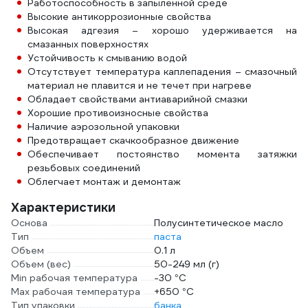
Работоспособность в запыленной среде
Высокие антикоррозионные свойства
Высокая адгезия – хорошо удерживается на
смазанных поверхностях
Устойчивость к смыванию водой
Отсутствует температура каплепадения – смазочный
материал не плавится и не течет при нагреве
Обладает свойствами антиаварийной смазки
Хорошие противоизносные свойства
Наличие аэрозольной упаковки
Предотвращает скачкообразное движение
Обеспечивает постоянство момента затяжки
резьбовых соединений
Облегчает монтаж и демонтаж
Характеристики
Основа
Полусинтетическое масло
Тип
паста
Объем
0.1 л
Объем (вес)
50-249 мл (г)
Min рабочая температура
-30 °С
Max рабочая температура
+650 °С
Тип упаковки
банка