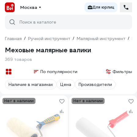
Москва
Для юрлиц
Поиск в каталоге
Главная
/
Ручной инструмент
/
Малярный инструмент
/
Ва
Меховые малярные валики
369 товаров
По популярности
Фильтры
Наличие в магазинах
Цена
Производители
Нет в наличии
Нет в наличии