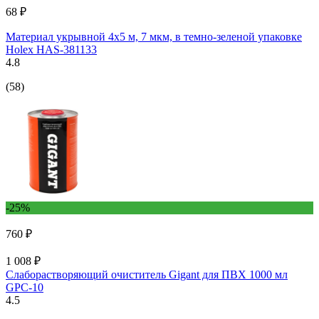
68 ₽
Материал укрывной 4х5 м, 7 мкм, в темно-зеленой упаковке
Holex HAS-381133
4.8
(58)
-25%
760 ₽
1 008 ₽
Слаборастворяющий очиститель Gigant для ПВХ 1000 мл
GPC-10
4.5