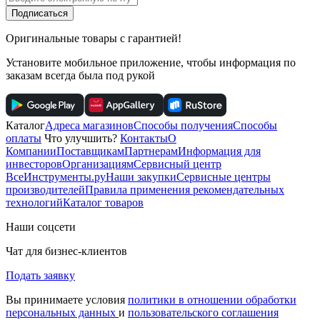
Подписаться
Оригинальные товары с гарантией!
Установите мобильное приложение, чтобы информация по
заказам всегда была под рукой
Каталог
Адреса магазинов
Способы получения
Способы
оплаты
Что улучшить?
Контакты
О
Компании
Поставщикам
Партнерам
Информация для
инвесторов
Организациям
Сервисный центр
ВсеИнструменты.ру
Наши закупки
Сервисные центры
производителей
Правила применения рекомендательных
технологий
Каталог товаров
Наши соцсети
Чат для бизнес-клиентов
Подать заявку
Вы принимаете условия
политики в отношении обработки
персональных данных
и
пользовательского соглашения