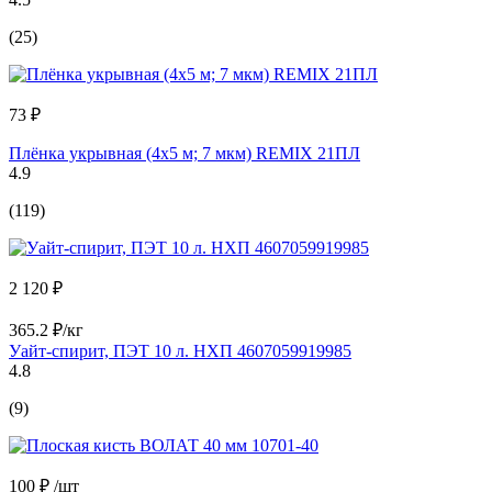
(25)
73 ₽
Плёнка укрывная (4х5 м; 7 мкм) REMIX 21ПЛ
4.9
(119)
2 120 ₽
365.2 ₽/кг
Уайт-спирит, ПЭТ 10 л. НХП 4607059919985
4.8
(9)
100 ₽
/шт