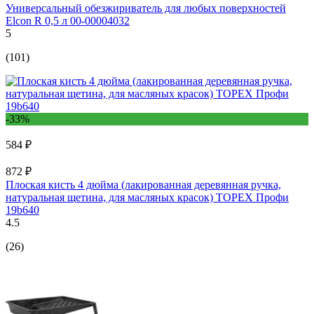
Универсальный обезжириватель для любых поверхностей
Elcon R 0,5 л 00-00004032
5
(101)
-33%
584 ₽
872 ₽
Плоская кисть 4 дюйма (лакированная деревянная ручка,
натуральная щетина, для масляных красок) TOPEX Профи
19b640
4.5
(26)