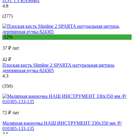
ПЭТ 1 л RAS6461
4.8
(277)
-12%
37 ₽
/шт
42 ₽
Плоская кисть Slimline 2 SPARTA натуральная щетина,
деревянная ручка 824305
4.3
(350)
72 ₽
/шт
Малярная ванночка НАШ ИНСТРУМЕНТ 330х350 мм /Р/
010305-133-135
4.5