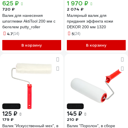
625 ₽
1 970 ₽
720 ₽
2 074 ₽
Валик для нанесения
Малярный валик для
шпатлевки AktiTool 200 мм с
придания эффекта кожи
бюгелем putty_roller
DEKOR 200 мм 1320
4.7
5
(14)
(24)
В корзину
В корзину
-30%
-31%
125 ₽
145 ₽
179 ₽
210 ₽
Валик "Искусственный мех", в
Валик "Поролон", в сборе