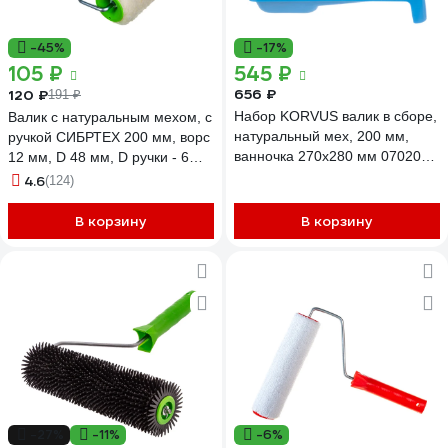
-45%
-17%
105 ₽
545 ₽
656 ₽
120 ₽
191 ₽
Набор KORVUS валик в сборе,
Валик с натуральным мехом, с
натуральный мех, 200 мм,
ручкой СИБРТЕХ 200 мм, ворс
ванночка 270х280 мм 0702020
12 мм, D 48 мм, D ручки - 6
90005237984
мм, 80123
4.6
(124)
В корзину
В корзину
-27%
-11%
-6%