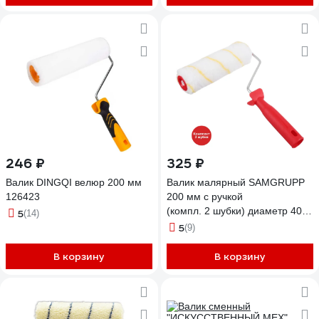
246 ₽
325 ₽
Валик DINGQI велюр 200 мм
Валик малярный SAMGRUPP
126423
200 мм с ручкой
(компл. 2 шубки) диаметр 40
5
(14)
мм, бюгель 8 мм, ворс 12
5
(9)
мм иск. мех DEFN DEFN-
009000200K2
В корзину
В корзину