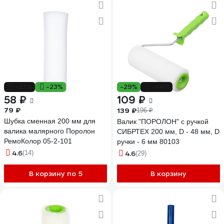
-27%
-23%
-29%
-44%
58 ₽
109 ₽
79 ₽
139 ₽
196 ₽
Шубка сменная 200 мм для
Валик "ПОРОЛОН" с ручкой
валика малярного Поролон
СИБРТЕХ 200 мм, D - 48 мм, D
РемоКолор 05-2-101
ручки - 6 мм 80103
4.6
(14)
4.6
(29)
В корзину по 5
В корзину