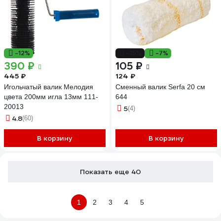
-12%
-15%
-7%
390 ₽
105 ₽
445 ₽
124 ₽
Игольчатый валик Мелодия
Сменный валик Serfa 20 см
цвета 200мм игла 13мм 111-
644
20013
5
(4)
4.8
(60)
В корзину
В корзину
Показать еще 40
1
2
3
4
5