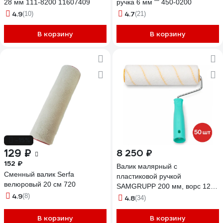
28 мм 111-8200 11607409
ручка 6 мм "" 450-0200
4.9
4.7
(10)
(21)
В корзину
В корзину
-15%
129 ₽
8 250 ₽
152 ₽
Валик малярный с
Сменный валик Serfa
пластиковой ручкой
велюровый 20 см 720
SAMGRUPP 200 мм, ворс 12
4.9
(8)
мм, 50 шт SAMC-009040200-
4.8
(34)
50
В корзину
В корзину