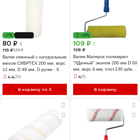
-7%
-35%
-21%
80 ₽
109 ₽
138 ₽
115 ₽
124 ₽
Валик Малярок полиакрил
Валик сменный с натуральным
"УДачный" эконом 200 мм D 50
мехом СИБРТЕХ 200 мм, ворс
мм, ворс 6 мм, плот.130 гр/м2,
12 мм, D 48 мм, D ручки - 6
ручка 6 мм шплинт 705-0200
мм, 80128
4
4.4
(9)
(29)
В корзину по 5
В корзину