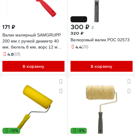
-6%
300 ₽
171 ₽
320 ₽
Валик малярный SAMGRUPP
Велюровый валик РОС 02573
200 мм с ручкой диаметр 40
4.4
мм, бюгель 8 мм, ворс 12 мм
(20)
иск. мех DEFNE DEFN-
4.8
(10)
009000200
В корзину
В корзину
-13%
-5%