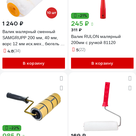
-21%
245 ₽
1 240 ₽
311 ₽
Валик малярный сменный
Валик RULON малярный
SAMGRUPP 200 мм, 40 мм,
200мм с ручкой 81120
ворс 12 мм иск.мех., бюгель 6
5
мм 10 шт. SAMC-009040200-10
(22)
4.8
(34)
В корзину
В корзину
-22%
169 ₽