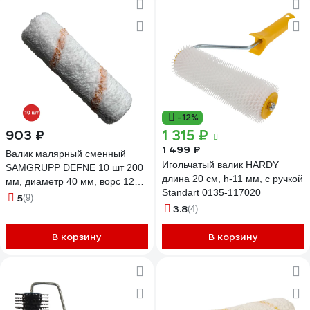
-12%
1 315 ₽
903 ₽
1 499 ₽
Валик малярный сменный
Игольчатый валик HARDY
SAMGRUPP DEFNE 10 шт 200
длина 20 см, h-11 мм, с ручкой
мм, диаметр 40 мм, ворс 12
Standart 0135-117020
мм иск.мех, бюгель 8 мм
5
(9)
3.8
DEFN-009000200С-10
(4)
В корзину
В корзину