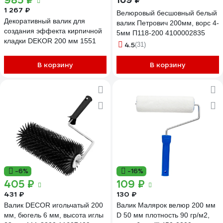
985 ₽
1 267 ₽
Велюровый бесшовный белый
Декоративный валик для
валик Петрович 200мм, ворс 4-
создания эффекта кирпичной
5мм П118-200 4100002835
кладки DEKOR 200 мм 1551
4.5
(31)
В корзину
В корзину
-6%
-16%
405 ₽
109 ₽
431 ₽
130 ₽
Валик DECOR игольчатый 200
Валик Малярок велюр 200 мм
мм, бюгель 6 мм, высота иглы
D 50 мм плотность 90 гр/м2,