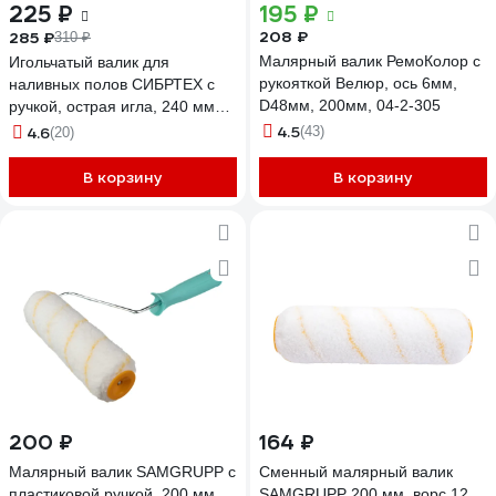
225 ₽
195 ₽
208 ₽
285 ₽
310 ₽
Малярный валик РемоКолор с
Игольчатый валик для
рукояткой Велюр, ось 6мм,
наливных полов СИБРТЕХ с
D48мм, 200мм, 04-2-305
ручкой, острая игла, 240 мм
81110
4.5
4.6
(43)
(20)
В корзину
В корзину
200 ₽
164 ₽
Малярный валик SAMGRUPP с
Сменный малярный валик
пластиковой ручкой, 200 мм,
SAMGRUPP 200 мм, ворс 12