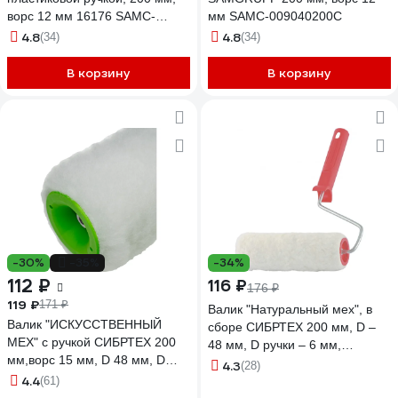
ворс 12 мм 16176 SAMC-
мм SAMC-009040200С
009040200
4.8
4.8
(34)
(34)
В корзину
В корзину
-30%
-35%
-34%
112 ₽
116 ₽
176 ₽
119 ₽
171 ₽
Валик "Натуральный мех", в
Валик "ИСКУССТВЕННЫЙ
сборе СИБРТЕХ 200 мм, D –
МЕХ" с ручкой СИБРТЕХ 200
48 мм, D ручки – 6 мм,
мм,ворс 15 мм, D 48 мм, D
крепление шплинтом 80163
4.3
(28)
руч. - 6 мм, полиэстер 80113
4.4
(61)