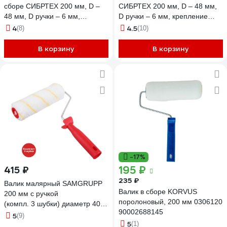
сборе СИБРТЕХ 200 мм, D –
СИБРТЕХ 200 мм, D – 48 мм,
48 мм, D ручки – 6 мм,
D ручки – 6 мм, крепление
крепление шплинтом 80153
шплинтом 80143
4
4.5
(8)
(10)
В корзину
В корзину
-17%
195 ₽
415 ₽
235 ₽
Валик малярный SAMGRUPP
Валик в сборе KORVUS
200 мм с ручкой
поролоновый, 200 мм 0306120
(компл. 3 шубки) диаметр 40
90002688145
мм, бюгель 8 мм, ворс 12
5
(9)
5
мм иск. мех DEFN DEFN-
(1)