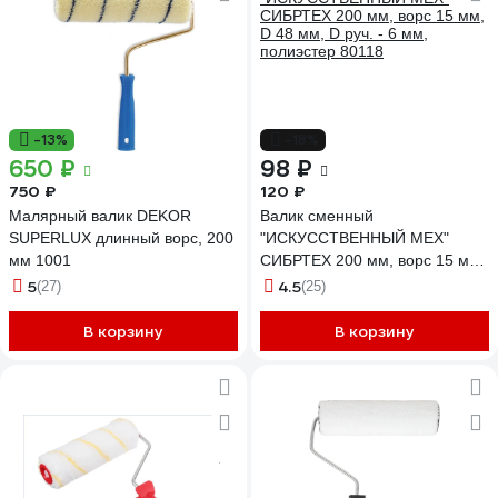
-13%
-18%
650 ₽
98 ₽
750 ₽
120 ₽
Малярный валик DEKOR
Валик сменный
SUPERLUX длинный ворс, 200
"ИСКУССТВЕННЫЙ МЕХ"
мм 1001
СИБРТЕХ 200 мм, ворс 15 мм,
D 48 мм, D руч. - 6 мм,
5
4.5
(27)
(25)
полиэстер 80118
В корзину
В корзину