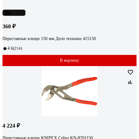
до -15%
360 ₽
Переставные клещи 150 мм Дело техники 415150
4.6
(214)
В корзину
4 224 ₽
Переставные клещи KNIPEX Cobra KN-8701150