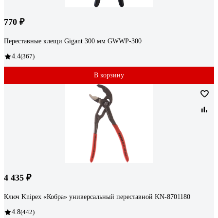
770 ₽
Переставные клещи Gigant 300 мм GWWP-300
4.4
(367)
В корзину
4 435 ₽
Ключ Knipex «Кобра» универсальный переставной KN-8701180
4.8
(442)