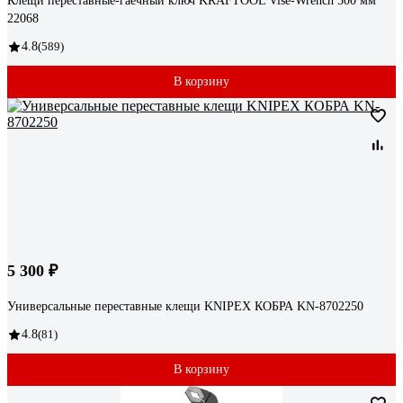
Клещи переставные-гаечный ключ KRAFTOOL Vise-Wrench 300 мм
22068
4.8
(589)
В корзину
5 300 ₽
Универсальные переставные клещи KNIPEX КОБРА KN-8702250
4.8
(81)
В корзину