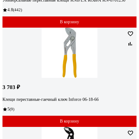
Универсальные переставные клещи KNIPEX КОБРА KN-8701250
4.8
(442)
В корзину
3 703 ₽
Клещи переставные-гаечный ключ Inforce 06-18-66
5
(9)
В корзину