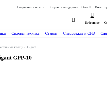
Получение и оплата
Сервис и поддержка
О нас
Инвесто
Избранное
С
ика
Силовая техника
Станки
Спецодежда и СИЗ
Сан
еставные клещи
/
Gigant
igant GPP-10