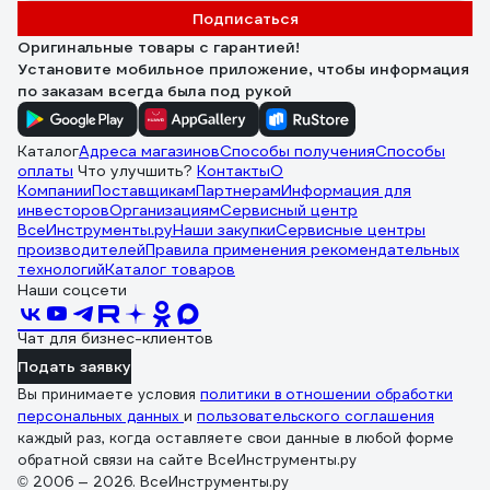
Подписаться
Оригинальные товары с гарантией!
Установите мобильное приложение, чтобы информация
по заказам всегда была под рукой
Каталог
Адреса магазинов
Способы получения
Способы
оплаты
Что улучшить?
Контакты
О
Компании
Поставщикам
Партнерам
Информация для
инвесторов
Организациям
Сервисный центр
ВсеИнструменты.ру
Наши закупки
Сервисные центры
производителей
Правила применения рекомендательных
технологий
Каталог товаров
Наши соцсети
Чат для бизнес-клиентов
Подать заявку
Вы принимаете условия
политики в отношении обработки
персональных данных
и
пользовательского соглашения
каждый раз, когда оставляете свои данные в любой форме
обратной связи на сайте ВсеИнструменты.ру
© 2006 — 2026. ВсеИнструменты.ру