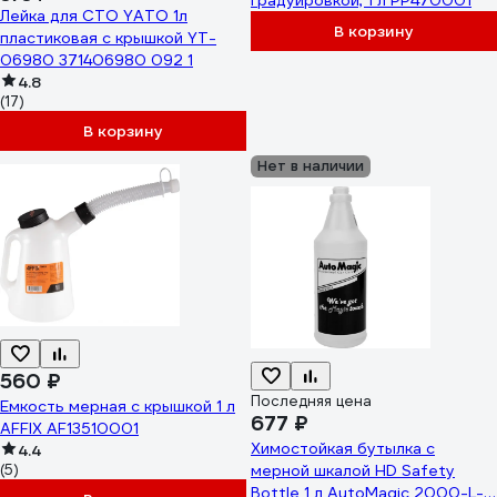
градуировкой, 1 л PP470001
Лейка для СТО YATO 1л
В корзину
пластиковая с крышкой YT-
06980 371406980 092 1
4.8
(17)
В корзину
Нет в наличии
560 ₽
Последняя цена
Емкость мерная с крышкой 1 л
677 ₽
AFFIX AF13510001
Химостойкая бутылка с
4.4
(5)
мерной шкалой HD Safety
Bottle 1 л AutoMagic 2000-L-