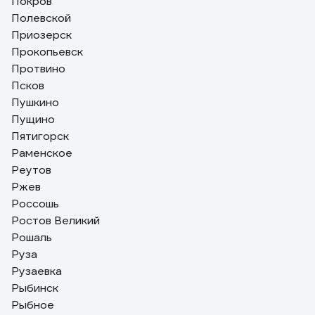
Покров
Полевской
Приозерск
Прокопьевск
Протвино
Псков
Пушкино
Пущино
Пятигорск
Раменское
Реутов
Ржев
Россошь
Ростов Великий
Рошаль
Руза
Рузаевка
Рыбинск
Рыбное