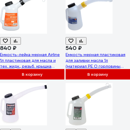
840 ₽
540 ₽
Емкость-лейка мерная Airline
Емкость мерная пластиковая
1л пластиковая для масла и
для заливки масла 1л
тех. жидк., резьб. крышка
(материал PE O горловины
APFL001
18мм) LIGE LG-14030 285708
В корзину
В корзину