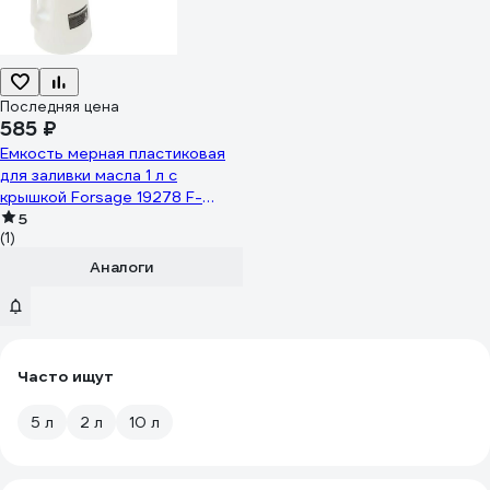
Последняя цена
585 ₽
Емкость мерная пластиковая
для заливки масла 1 л с
крышкой Forsage 19278 F-
887C001
5
(1)
Аналоги
Часто ищут
5 л
2 л
10 л