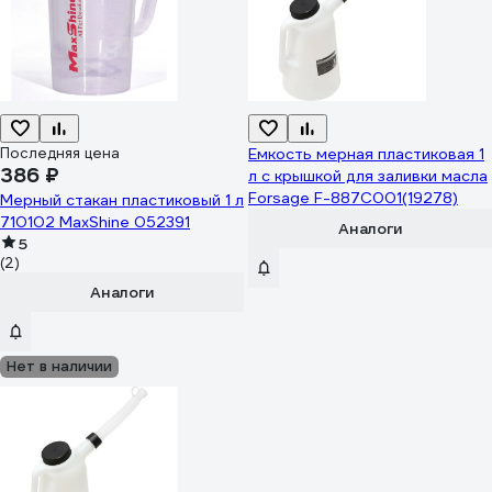
Последняя цена
Емкость мерная пластиковая 1
386 ₽
л с крышкой для заливки масла
Forsage F-887C001(19278)
Мерный стакан пластиковый 1 л
710102 MaxShine 052391
Аналоги
5
(2)
Аналоги
Нет в наличии