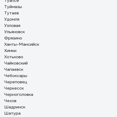
Туапсе
Туймазы
Тутаев
Удомля
Узловая
Ульяновск
Фрязино
Ханты-Мансийск
Химки
Хотьково
Чайковский
Чапаевск
Чебоксары
Череповец
Черкесск
Черноголовка
Чехов
Шадринск
Шатура