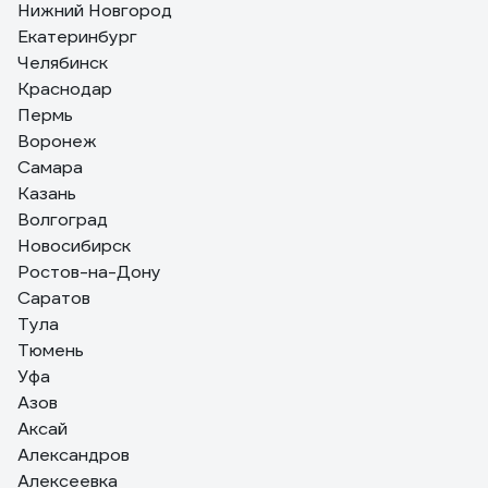
Нижний Новгород
Екатеринбург
6 отзывов
Челябинск
Отзыв об емкости мерной Rockforce 1 л
Краснодар
RF-887C001
Пермь
Воронеж
Максим К.
09.01.2023
Самара
удобная, небольшая
Казань
Волгоград
Новосибирск
Ростов-на-Дону
Саратов
Тула
Тюмень
Уфа
Азов
Аксай
Александров
Алексеевка