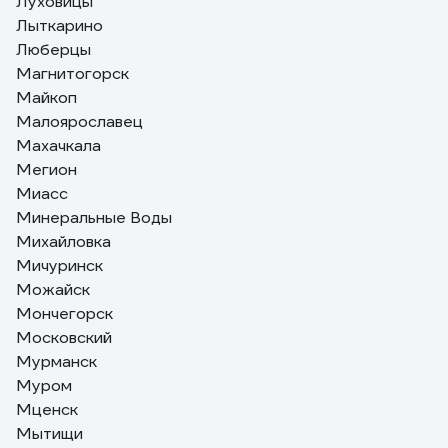
Луховицы
Лыткарино
Люберцы
Магнитогорск
Майкоп
Малоярославец
Махачкала
Мегион
Миасс
Минеральные Воды
Михайловка
Мичуринск
Можайск
Мончегорск
Московский
Мурманск
Муром
Мценск
Мытищи