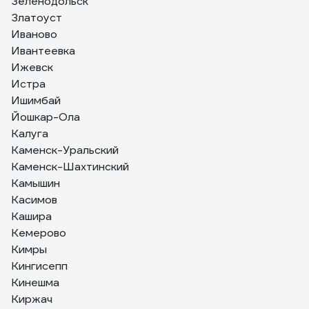
Зеленодольск
Златоуст
Иваново
Ивантеевка
Ижевск
Истра
Ишимбай
Йошкар-Ола
Калуга
Каменск-Уральский
Каменск-Шахтинский
Камышин
Касимов
Кашира
Кемерово
Кимры
Кингисепп
Кинешма
Киржач