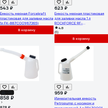
543 ₽
623 ₽
Емкость мерная Forcekraft
Емкость мерная пластиковая
пластиковая для заливки масла
для заливки масла 1 л
1л FK-887C001(67365)
ROCKFORCE RF-
887C001(17039)
4.8
В корзину
(6)
В корзину
959 ₽
-2%
858 ₽
Измерительная емкость
Petropump с носиком и
878 ₽