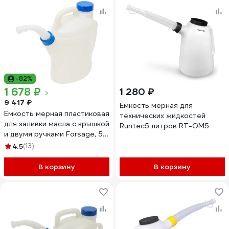
-82%
1 678 ₽
1 280 ₽
9 417 ₽
Емкость мерная для
Емкость мерная пластиковая
технических жидкостей
для заливки масла с крышкой
Runtec5 литров RT-OM5
и двумя ручками Forsage, 5л
F-887C005B 50142 F-
4.5
(13)
887C005B(50142)
В корзину
В корзину