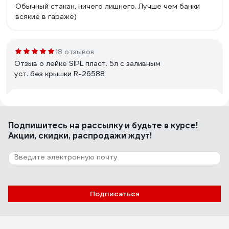
Обычный стакан, ничего лишнего. Лучше чем банки
всякие в гараже)
18 отзывов
Отзыв о лейке SIPL пласт. 5л с заливным
уст. без крышки R-26588
Денис Д.
19.03.2024
Сама бочка хорошая
Подпишитесь
на рассылку
и будьте в курсе!
Акции, скидки, распродажи ждут!
6 отзывов
Отзыв об емкости мерной Rockforce 1 л
RF-887C001
Подписаться
Максим К.
09.01.2023
удобная, небольшая