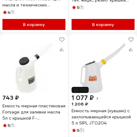
тех. жидк., резьб. крышка
масла и технических
APFL005
5
(1)
жидкостей APFL015
4
(1)
В корзину
В корзину
-11%
1 077 ₽
743 ₽
1 206 ₽
Емкость мерная пластиковая
Емкость мерная (кувшин) с
Forsage для заливки масла
захлопывающейся крышкой
5л с крышкой F-
5 л SIPL JT0204
887C005(19281)
5
(1)
5
(5)