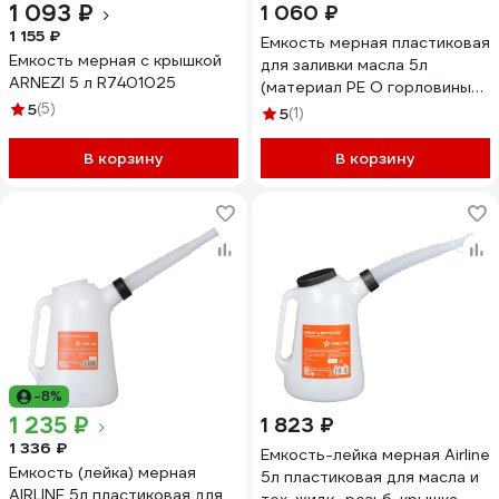
1 093 ₽
1 060 ₽
1 155 ₽
Емкость мерная пластиковая
Емкость мерная с крышкой
для заливки масла 5л
ARNEZI 5 л R7401025
(материал PE O горловины
5
(5)
23мм) LIGE LG-14033 872325
5
(1)
В корзину
В корзину
-8%
1 235 ₽
1 823 ₽
1 336 ₽
Емкость-лейка мерная Airline
Емкость (лейка) мерная
5л пластиковая для масла и
AIRLINE 5л пластиковая для