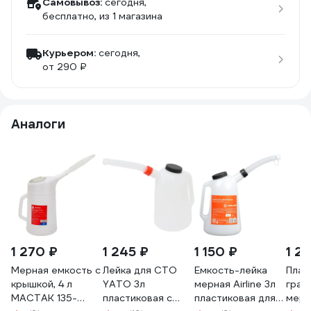
Самовывоз:
сегодня,
бесплатно
, из 1 магазина
Курьером:
сегодня,
от 290 ₽
Аналоги
1 270 ₽
1 245 ₽
1 150 ₽
1 2
Мерная емкость с
Лейка для СТО
Емкость-лейка
Плас
крышкой, 4 л
YATO 3л
мерная Airline 3л
град
МАСТАК 135-
пластиковая с
пластиковая для
мерн