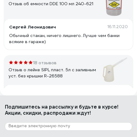
Отзыв об емкости DDE 100 мл 240-621
Сергей Леонидович
16.11.2020
Обычный стакан, ничего лишнего. Лучше чем банки
всякие в гараже)
18 отзывов
Отзыв о лейке SIPL пласт. 5л с заливным
уст. без крышки R-26588
Денис Д.
19.03.2024
Сама бочка хорошая
Подпишитесь
на рассылку
и будьте в курсе!
Акции, скидки, распродажи ждут!
6 отзывов
Отзыв об емкости мерной Rockforce 1 л
RF-887C001