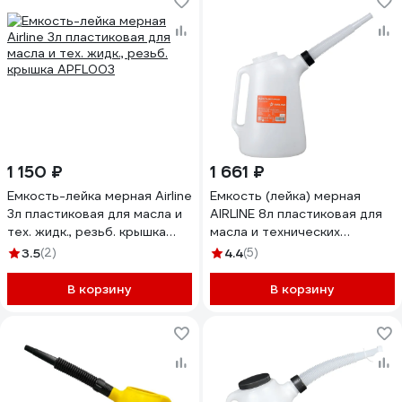
1 150 ₽
1 661 ₽
Емкость-лейка мерная Airline
Емкость (лейка) мерная
3л пластиковая для масла и
AIRLINE 8л пластиковая для
тех. жидк., резьб. крышка
масла и технических
APFL003
жидкостей APFL018
3.5
(2)
4.4
(5)
В корзину
В корзину