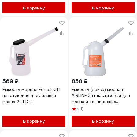
В корзину
В корзину
569 ₽
858 ₽
Емкость мерная Forcekraft
Емкость (лейка) мерная
пластиковая для заливки
AIRLINE 3л пластиковая для
масла 2л FK-
масла и технических
887C002(67368)
жидкостей APFL013
5
(1)
В корзину
В корзину