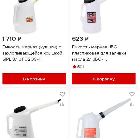
1 710 ₽
623 ₽
Емкость мерная (кувшин) с
Емкость мерная JBC
захлопывающейся крышкой
пластиковая для заливки
SIPL 8л JT0209-1
масла 2л JBC-
887C002(67369)
5
(1)
В корзину
В корзину