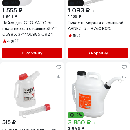
-16%
-5%
1 555 ₽
1 093 ₽
1 841 ₽
1 155 ₽
Лейка для СТО YATO 5л
Емкость мерная с крышкой
пластиковая с крышкой YT-
ARNEZI 5 л R7401025
06985, 371406985 092 1
5
(5)
4.9
(21)
В корзину
В корзину
-2%
3 850 ₽
515 ₽
3 945 ₽