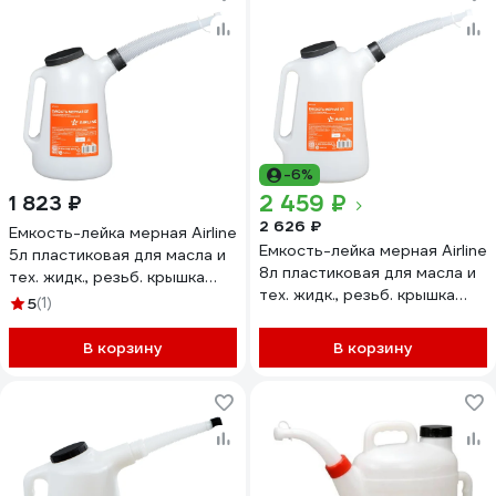
-6%
2 459 ₽
1 823 ₽
2 626 ₽
Емкость-лейка мерная Airline
Емкость-лейка мерная Airline
5л пластиковая для масла и
8л пластиковая для масла и
тех. жидк., резьб. крышка
тех. жидк., резьб. крышка
APFL005
5
(1)
APFL008
В корзину
В корзину