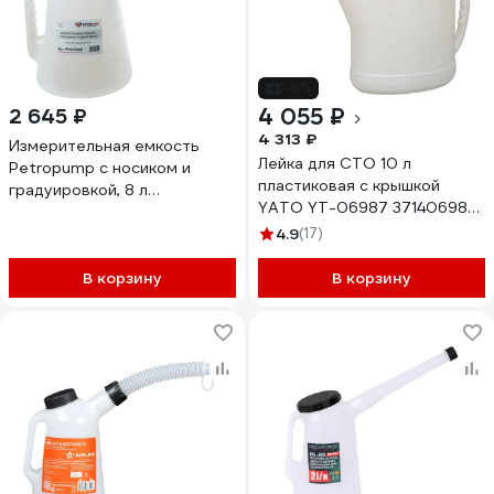
-6%
4 055 ₽
2 645 ₽
4 313 ₽
Измерительная емкость
Лейка для СТО 10 л
Petropump с носиком и
пластиковая с крышкой
градуировкой, 8 л
YATO YT-06987 371406987
PP470008
092 1
4.9
(17)
В корзину
В корзину