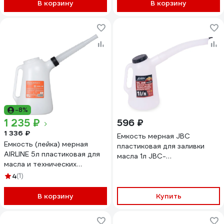
В корзину
В корзину
-8%
1 235 ₽
596 ₽
1 336 ₽
Емкость мерная JBC
Емкость (лейка) мерная
пластиковая для заливки
AIRLINE 5л пластиковая для
масла 1л JBC-
масла и технических
887C001(67366)
жидкостей APFL015
4
(1)
В корзину
Купить