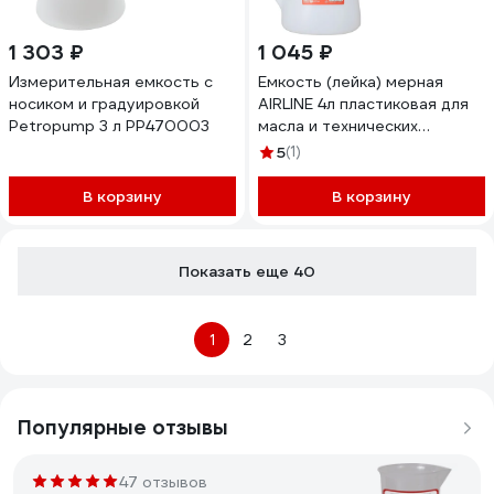
1 303 ₽
1 045 ₽
Измерительная емкость с
Емкость (лейка) мерная
носиком и градуировкой
AIRLINE 4л пластиковая для
Petropump 3 л PP470003
масла и технических
жидкостей APFL014
5
(1)
В корзину
В корзину
Показать еще 40
1
2
3
Популярные отзывы
47 отзывов