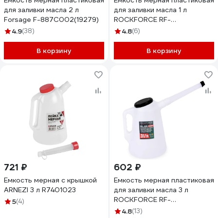
Емкость мерная пластиковая
Емкость мерная пластиковая
для заливки масла 2 л
для заливки масла 1 л
Forsage F-887C002(19279)
ROCKFORCE RF-
887C001(17039)
4.9
(38)
4.8
(6)
В корзину
В корзину
721 ₽
602 ₽
Емкость мерная с крышкой
Емкость мерная пластиковая
ARNEZI 3 л R7401023
для заливки масла 3 л
ROCKFORCE RF-
5
(4)
887C003(17041)
4.8
(13)