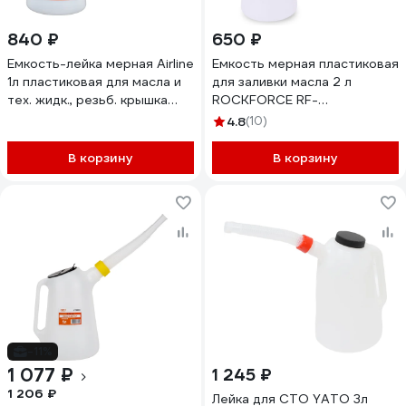
840 ₽
650 ₽
Емкость-лейка мерная Airline
Емкость мерная пластиковая
1л пластиковая для масла и
для заливки масла 2 л
тех. жидк., резьб. крышка
ROCKFORCE RF-
APFL001
887C002(17040)
4.8
(10)
В корзину
В корзину
-11%
1 077 ₽
1 245 ₽
1 206 ₽
Лейка для СТО YATO 3л