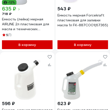
-12%
635 ₽
543 ₽
718 ₽
Емкость мерная Forcekraft
Емкость (лейка) мерная
пластиковая для заливки
AIRLINE 2л пластиковая для
масла 1л FK-887C001(67365)
масла и технических
жидкостей APFL012
5
(1)
В корзину
В корзину
596 ₽
623 ₽