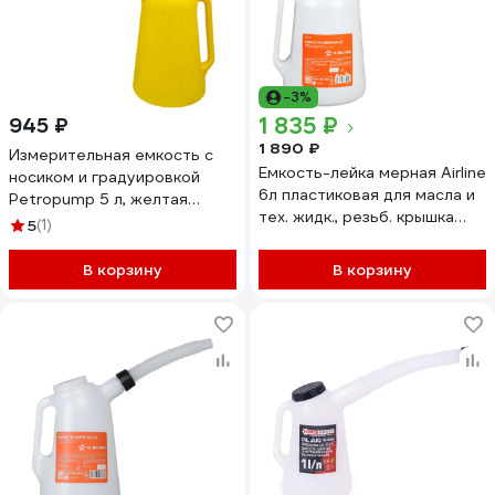
-3%
1 835 ₽
945 ₽
1 890 ₽
Измерительная емкость с
Емкость-лейка мерная Airline
носиком и градуировкой
6л пластиковая для масла и
Petropump 5 л, желтая
тех. жидк., резьб. крышка
PP470005YL
5
(1)
APFL006
В корзину
В корзину