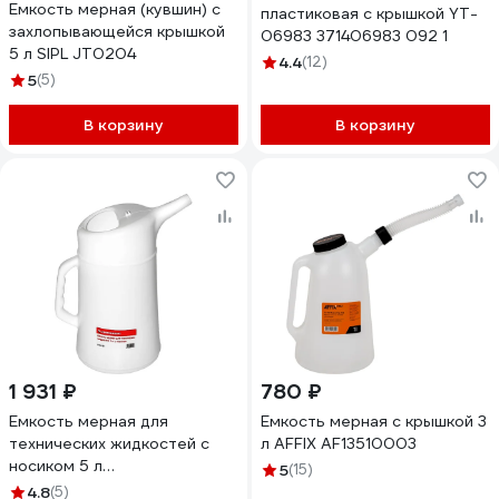
Емкость мерная (кувшин) с
пластиковая с крышкой YT-
захлопывающейся крышкой
06983 371406983 092 1
5 л SIPL JT0204
4.4
(12)
5
(5)
В корзину
В корзину
1 931 ₽
780 ₽
Емкость мерная для
Емкость мерная с крышкой 3
технических жидкостей с
л AFFIX AF13510003
носиком 5 л
5
(15)
СТАНКОИМПОРТ ST010101
4.8
(5)