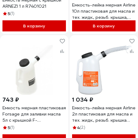
Емкость мерная с крышкой
Емкость-лейка мерная Airline
ARNEZI 1 л R7401021
10л пластиковая для масла и
5
(1)
тех. жидк., резьб. крышка,
две ручки APFL010
В корзину
В корзину
743 ₽
1 034 ₽
Емкость мерная пластиковая
Емкость-лейка мерная Airline
Forsage для заливки масла
2л пластиковая для масла и
5л с крышкой F-
тех. жидк., резьб. крышка
887C005(19281)
APFL002
5
(1)
4
(2)