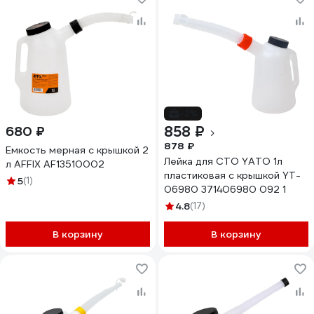
-2%
858 ₽
680 ₽
878 ₽
Емкость мерная с крышкой 2
Лейка для СТО YATO 1л
л AFFIX AF13510002
пластиковая с крышкой YT-
5
(1)
06980 371406980 092 1
4.8
(17)
В корзину
В корзину