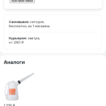
Быстрый заказ
Самовывоз:
сегодня,
бесплатно
, из 1 магазина
Курьером:
завтра,
от 290 ₽
Аналоги
1 
Ме
4
(2
1 336 ₽