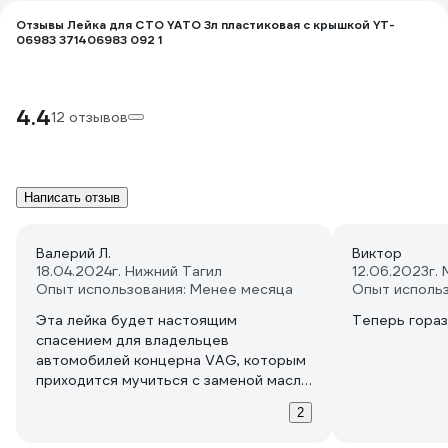
Отзывы Лейка для СТО YATO 3л пластиковая с крышкой YT-
06983 371406983 092 1
4.4
12 отзывов
Написать отзыв
Валерий Л.
Виктор
18.04.2024
г. Нижний Тагил
12.06.2023
г.
Опыт использования: Менее месяца
Опыт исполь
Эта лейка будет настоящим
Теперь гора
спасением для владельцев
автомобилей концерна VAG, которым
приходится мучиться с заменой масла.
Ведь в их двигателях
2
маслоотражательная пластина
перекрывает маслозаливную