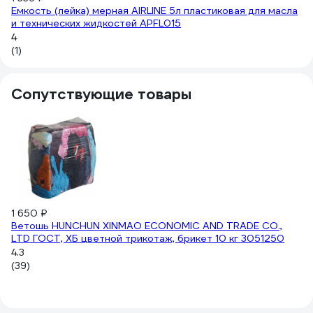
Емкость (лейка) мерная AIRLINE 5л пластиковая для масла
и технических жидкостей APFL015
4
(1)
Сопутствующие товары
1 650 ₽
91
Ветошь HUNCHUN XINMAO ECONOMIC AND TRADE CO.,
Во
LTD ГОСТ, ХБ цветной трикотаж, брикет 10 кг 3051250
R
4.3
4.
(39)
(6