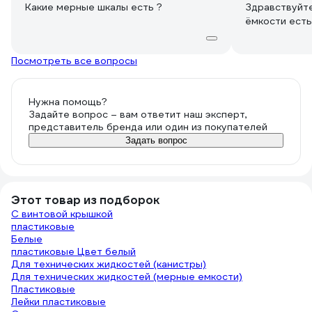
удерживать.
Какие мерные шкалы есть ?
Здравствуйте
Носик опирается на маслозаливную
ёмкости есть
горловину.
Льётся из него ровно столько, сколько
уходит в двигатель и даже если рука
Посмотреть все вопросы
дрогнет, ничего страшного, больше
чем надо, не вытечет из носика.
Нужна помощь?
Также, с помощью этой лейки просто
Задайте вопрос – вам ответит наш эксперт,
представитель бренда или один из покупателей
прекрасно меняется масло в
Задать вопрос
мотоблоках, снегоуборщиках и прочей
сельхозтехнике, имеющий двигатель
потомок легендарного Honda GX200.
У них у всех маслозаливная горловина
представляет собой отверстие
Этот товар из подборок
диаметром 14 мм., находящееся
С винтовой крышкой
обычно в таком месте, что воронку не
пластиковые
Белые
вставить никак.
пластиковые Цвет белый
Для технических жидкостей (канистры)
Когда проверял правильность мерных
Для технических жидкостей (мерные емкости)
делений путём заполнения водой из
Пластиковые
тарированной ёмкости, чтобы воду
Лейки пластиковые
зря не тратить, выдал жене на