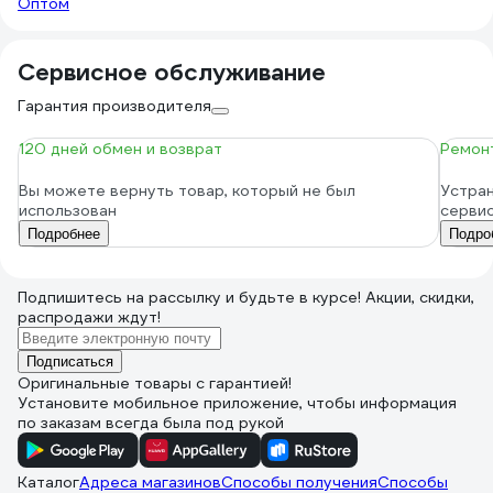
Оптом
попользоваться в качестве лейки. У
неё есть растения, где воду надо лить
под корень, а на листья не надо. Её не
Сервисное обслуживание
понравилось, говорит неудобно, что
Гарантия производителя
носик держать нужно.
120 дней обмен и возврат
Ремонт
Вы можете вернуть товар, который не был
Устран
использован
серви
Подробнее
Подро
Подпишитесь
на рассылку
и будьте в курсе! Акции, скидки,
распродажи ждут!
Подписаться
Оригинальные товары с гарантией!
Установите мобильное приложение, чтобы информация
по заказам всегда была под рукой
Каталог
Адреса магазинов
Способы получения
Способы