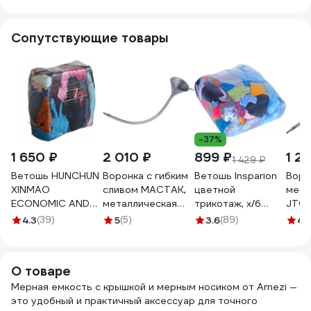
жидкостей
APFL003
092 
APFL014
Сопутствующие товары
-37%
1 650 ₽
2 010 ₽
899 ₽
1 2
1 429 ₽
Ветошь HUNCHUN
Воронка с гибким
Ветошь Insparion
Воро
XINMAO
сливом МАСТАК,
цветной
мета
ECONOMIC AND
металлическая
трикотаж, х/б
JTC 
TRADE CO., LTD
135-00007
крупные куски, 10
нако
4.3
(39)
5
(5)
3.6
(89)
4.
ГОСТ, ХБ цветной
кг С1-00001795
630м
трикотаж, брикет
2282
10 кг 3051250
О товаре
Мерная емкость с крышкой и мерным носиком от Arnezi —
это удобный и практичный аксессуар для точного