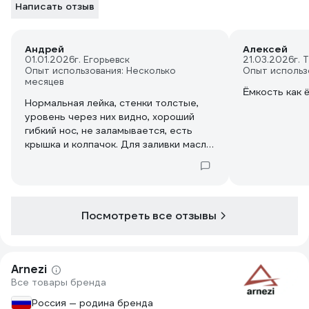
Написать отзыв
Андрей
Алексей
01.01.2026
г. Егорьевск
21.03.2026
г. 
Опыт использования: Несколько
Опыт использ
месяцев
Ëмкость как 
Нормальная лейка, стенки толстые,
уровень через них видно, хороший
гибкий нос, не заламывается, есть
крышка и колпачок. Для заливки масла
отлично подходит, можно
Посмотреть все отзывы
Arnezi
Все товары бренда
Россия — родина бренда