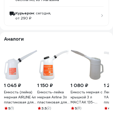
Курьером:
сегодня,
от 290 ₽
Аналоги
1 045 ₽
1 150 ₽
1 080 ₽
1 2
Емкость (лейка)
Емкость-лейка
Емкость мерная с
Лейк
мерная AIRLINE 4л
мерная Airline 3л
крышкой 3 л
YATO
пластиковая для
пластиковая для
МАСТАК 135-
плас
масла и
масла и тех. жидк.,
10003
крыш
5
(1)
3.5
(2)
5
(8)
4.
технических
резьб. крышка
0698