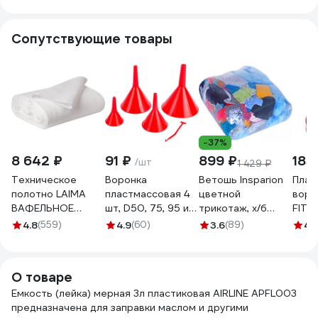
жидкостей
092 1
жидк
APFL014
APFL
Сопутствующие товары
-37%
8 642 ₽
91 ₽
899 ₽
185
/шт
1 429 ₽
Техническое
Воронка
Ветошь Insparion
Плас
полотно LAIMA
пластмассовая 4
цветной
воро
ВАФЕЛЬНОЕ
шт, D50, 75, 95 и
трикотаж, х/б
FIT 
отбеленное,
115 мм REDMARK
крупные куски, 10
4.8
(559)
4.9
(60)
3.6
(89)
4.
рулон 0,45х50 м,
RM834
кг С1-00001795
плотность 120 г/
м2 604753
О товаре
Емкость (лейка) мерная 3л пластиковая AIRLINE APFL003
предназначена для заправки маслом и другими