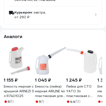
Курьером:
завтра,
от 290 ₽
Аналоги
1 155 ₽
1 045 ₽
1 245 ₽
1 3
Емкость мерная с
Емкость (лейка)
Лейка для СТО
Емко
крышкой ARNEZI 5
мерная AIRLINE 4л
YATO 3л
мерн
л R7401025
пластиковая для
пластиковая с
плас
масла и
крышкой YT-
масл
5
(5)
5
(1)
4.4
(12)
4
(1
технических
06983 371406983
техн