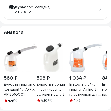
Курьером:
сегодня,
от 290 ₽
Аналоги
560 ₽
596 ₽
1 034 ₽
840
Емкость мерная с
Емкость мерная
Емкость-лейка
Емко
крышкой 1 л AFFIX
пластиковая для
мерная Airline 2л
мерна
AF13510001
заливки масла 2 л
пластиковая для
плас
Forsage F-
масла и тех. жидк.,
масла
4.4
(5)
4.9
(38)
4
(2)
887C002(19279)
резьб. крышка
резь
APFL002
APFL