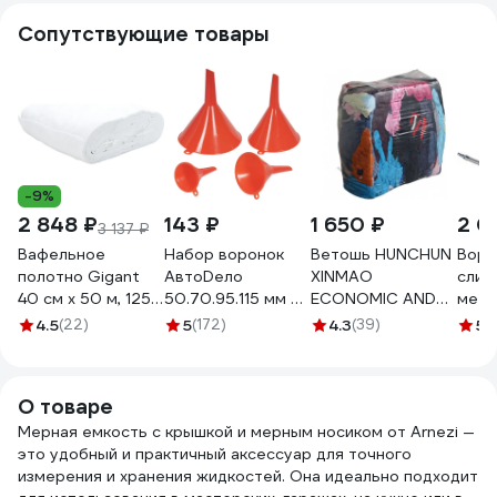
Сопутствующие товары
-9%
2 848 ₽
143 ₽
1 650 ₽
2 0
3 137 ₽
Вафельное
Набор воронок
Ветошь HUNCHUN
Воро
полотно Gigant
АвтоDело
XINMAO
слив
40 см х 50 м, 125
50.70.95.115 мм 4
ECONOMIC AND
мета
г/м2 GVL-200
шт. 42104 15165
TRADE CO., LTD
135
4.5
(22)
5
(172)
4.3
(39)
5
(
ГОСТ, ХБ цветной
трикотаж, брикет
10 кг 3051250
О товаре
Мерная емкость с крышкой и мерным носиком от Arnezi —
это удобный и практичный аксессуар для точного
измерения и хранения жидкостей. Она идеально подходит