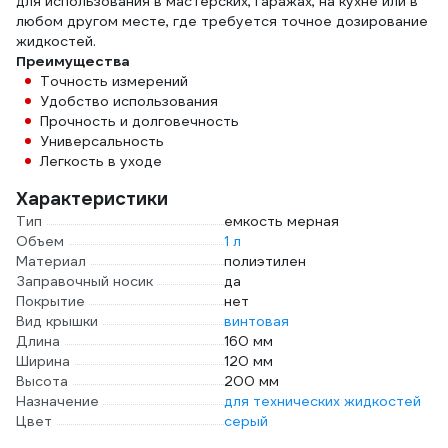
для использования в мастерских, гаражах, на кухне или в
любом другом месте, где требуется точное дозирование
жидкостей.
Преимущества
Точность измерений
Удобство использования
Прочность и долговечность
Универсальность
Легкость в уходе
Характеристики
Тип
емкость мерная
Объем
1 л
Материал
полиэтилен
Заправочный носик
да
Покрытие
нет
Вид крышки
винтовая
Длина
160 мм
Ширина
120 мм
Высота
200 мм
Назначение
для технических жидкостей
Цвет
серый