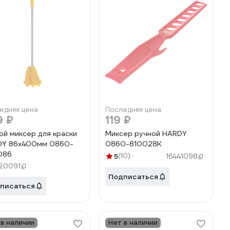
едняя цена
Последняя цена
9 ₽
119 ₽
ой миксер для краски
Миксер ручной HARDY
DY 86x400мм 0860-
0860-810028K
086
5
(10)
16441098
20091
Подписаться
писаться
 в наличии
Нет в наличии