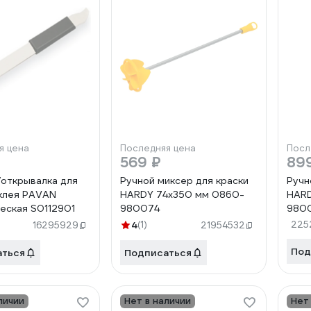
я цена
Последняя цена
Посл
569 ₽
89
открывалка для
Ручной миксер для краски
Ручн
 клея PAVAN
HARDY 74x350 мм 0860-
HAR
еская S0112901
980074
980
4
(1)
225
16295929
21954532
Под
аться
Подписаться
личии
Нет в наличии
Нет