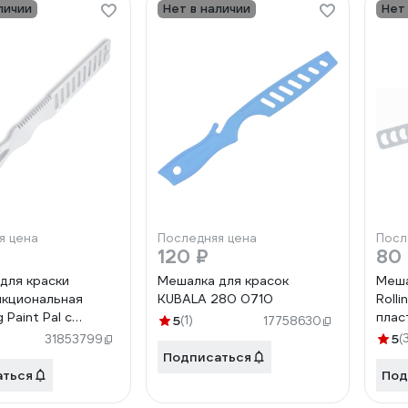
личии
Нет в наличии
Нет
я цена
Последняя цена
Посл
120 ₽
80
для краски
Мешалка для красок
Меша
кциональная
KUBALA 280 0710
Roll
 Paint Pal с
плас
5
(1)
17758630
иком-
5
(
31853799
кой 80221
Подписаться
аться
Под