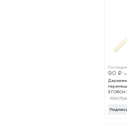
Последня
90 ₽
/
Деревянн
перемеши
STORCH 
629699
1590754
Подпис