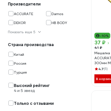
Производители
ACCURATE
Damos
DEKOR
HB BODY
Показать еще 5
-10%
37 ₽
Страна производства
41 ₽
Мешалка 
Китай
ACCURAT
300мм М
Россия
4.7
(6)
Турция
В корзи
Высокий рейтинг
4 и 5 звезд
Только с отзывами