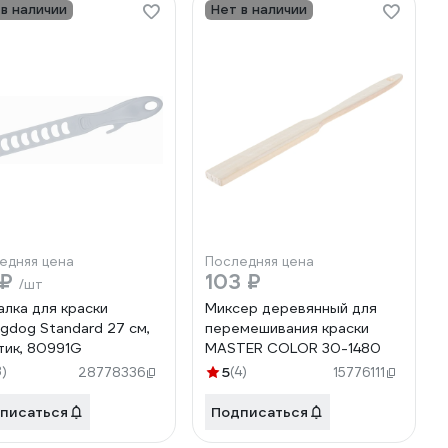
 в наличии
Нет в наличии
едняя цена
Последняя цена
 ₽
103 ₽
/шт
лка для краски
Миксер деревянный для
ingdog Standard 27 см,
перемешивания краски
тик, 80991G
MASTER COLOR 30-1480
3)
5
(4)
28778336
15776111
писаться
Подписаться