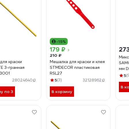
-15%
179 ₽
273
210 ₽
Микс
для краски
Мешалка для краски и клея
SAMG
E 3-гранная
STMDECOR пластиковая
мм 
3001
RSL27
5
(
5
(3)
28024640
32128962
В к
ну по 3
В корзину