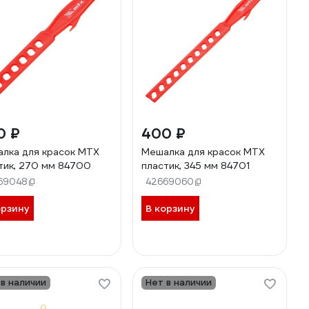
0 ₽
400 ₽
лка для красок MTX
Мешалка для красок MTX
тик, 270 мм 84700
пластик, 345 мм 84701
69048
42669060
орзину
В корзину
 в наличии
Нет в наличии