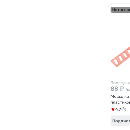
Нет в на
Последня
88 ₽
/
Мешалка 
пластико
4.7
(3)
Подпис