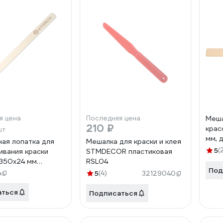
я цена
Последняя цена
Меша
210 ₽
крас
шт
мм, 
ая лопатка для
Мешалка для краски и клея
5
(
вания краски
STMDECOR пластиковая
350х24 мм
RSL04
Под
4
5
(4)
32129040
аться
Подписаться