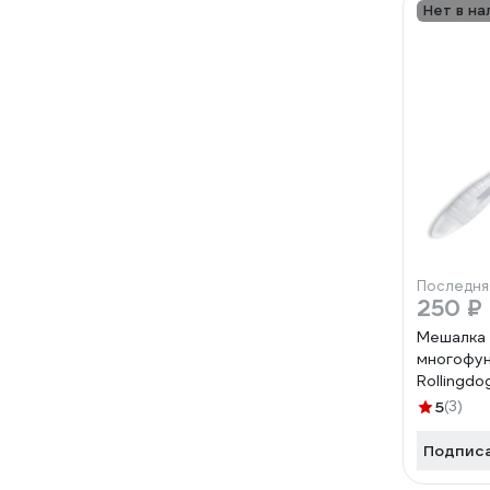
Нет в на
Последня
250 ₽
Мешалка 
многофун
Rollingdog
наконечн
5
(3)
открываш
Подпис