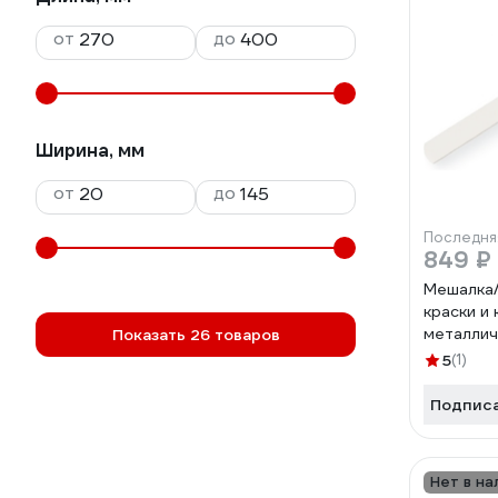
от
до
Ширина, мм
от
до
Последня
849 ₽
Мешалка/
краски и
металлич
Показать 26 товаров
5
(1)
Подпис
Нет в на