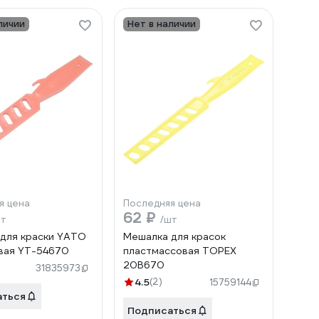
личии
Нет в наличии
я цена
Последняя цена
62 ₽
шт
/шт
для краски YATO
Мешалка для красок
вая YT-54670
пластмассовая TOPEX
20B670
31835973
4.5
(2)
15759144
аться
Подписаться