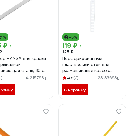
21%
-5%
5 ₽
119 ₽
₽
125 ₽
ер HANSA для краски,
Перфорированный
крывалкой,
пластиковый стек для
авеющая сталь, 35 см
размешивания красок
35
DEKOR 33 см 1391
2)
4.9
(7)
41215793
23133693
орзину
В корзину