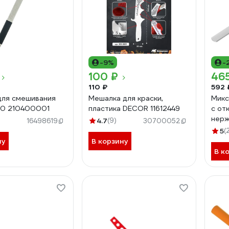
-9%
-
100 ₽
46
110 ₽
592 
для смешивания
Мешалка для краски,
Микс
 0 210400001
пластика DECOR 11612449
с от
нерж
4.7
(9)
16498619
30700052
6211
5
(
ну
В корзину
В к