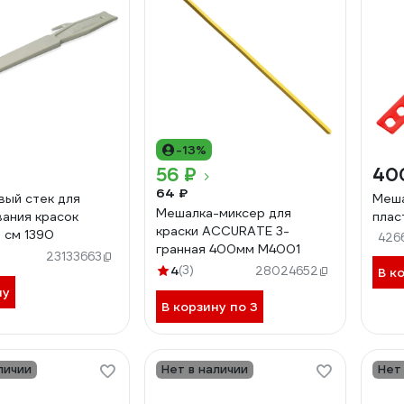
-13%
56 ₽
40
64 ₽
вый стек для
Меша
Мешалка-миксер для
ания красок
плас
краски ACCURATE 3-
 см 1390
426
гранная 400мм М4001
23133663
4
(3)
28024652
В к
ну
В корзину по 3
личии
Нет в наличии
Нет