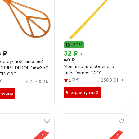
-20%
 ₽
32 ₽
40 ₽
ер ручной гипсовый
Мешалка для обойного
RUPP DEKOR 145х350
клея Damos 2201
DEK-090
5
(28)
25081911
9)
41727353
В корзину по 3
орзину