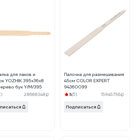
лка для лаков и
Палочка для размешивания
ок YOZHIK 395x36x8
45см COLOR EXPERT
дерево бук Y/М/395
94360099
2)
5
(5)
28688348
15945756
писаться
Подписаться