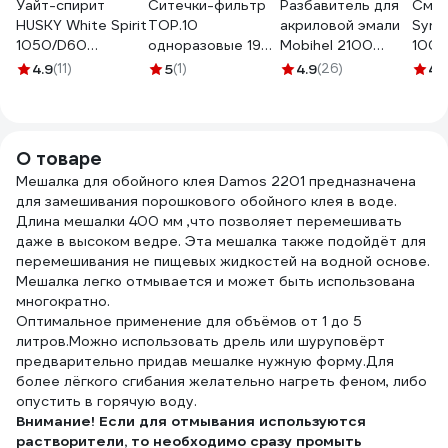
Уайт-спирит
Ситечки-фильтр
Разбавитель для
Смыв
HUSKY White Spirit
TOP.10
акриловой эмали
Synti
1050/D60
одноразовые 190
Mobihel 2100
1005
высокоочищенный,
мкм 10.502.0190
(банка; 500 мл)
4.9
(11)
5
(1)
4.9
(26)
4.
1 л 32020
41672151
О товаре
Мешалка для обойного клея Damos 2201 предназначена
для замешивания порошкового обойного клея в воде.
Длина мешалки 400 мм ,что позволяет перемешивать
даже в высоком ведре. Эта мешалка также подойдёт для
перемешивания не пищевых жидкостей на водной основе.
Мешалка легко отмывается и может быть использована
многократно.
Оптимальное применение для объёмов от 1 до 5
литров.Можно использовать дрель или шуруповёрт
предварительно придав мешалке нужную форму.Для
более лёгкого сгибания желательно нагреть феном, либо
опустить в горячую воду.
Внимание! Если для отмывания используются
растворители, то необходимо сразу промыть