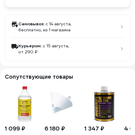
Самовывоз:
c 14 августа,
бесплатно
, из 1 магазина
Курьером:
c 15 августа,
от 290 ₽
Сопутствующие товары
1 099 ₽
6 180 ₽
1 347 ₽
4 6