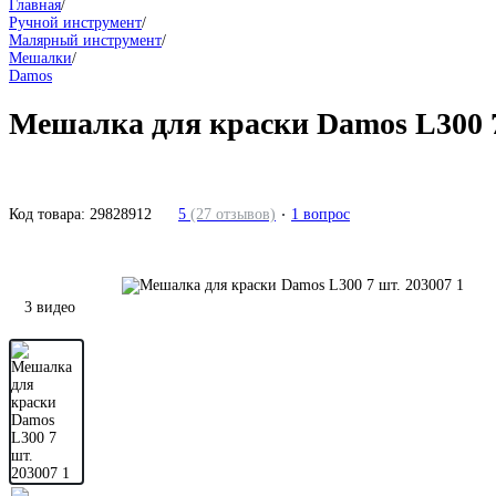
Главная
/
Ручной инструмент
/
Малярный инструмент
/
Мешалки
/
Damos
Мешалка для краски Damos L300 7
Код товара:
29828912
5
(27 отзывов)
1 вопрос
3 видео