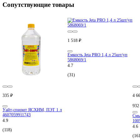
Сопутствующие товары
1 518 ₽
Емкость Jeta PRO 1,4 л 25шт/уп
5868069/1
4.7
(31)
335 ₽
4 6
932
Уайт-спирит ЯСХИМ, ПЭТ 1 л
4607059911743
Смы
4.9
100
4.6
(118)
(16