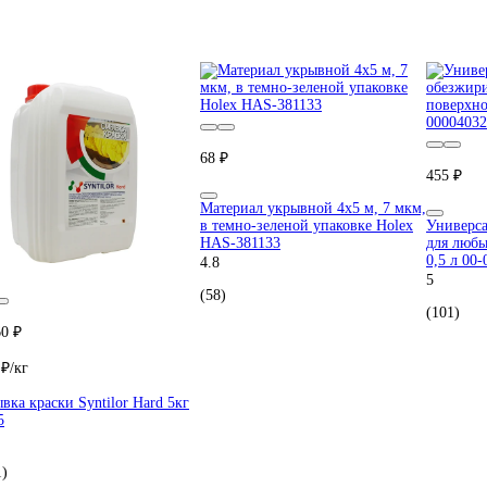
68 ₽
455 ₽
Материал укрывной 4х5 м, 7 мкм,
в темно-зеленой упаковке Holex
Универса
HAS-381133
для любы
0,5 л 00
4.8
5
(58)
(101)
60 ₽
 ₽/кг
вка краски Syntilor Hard 5кг
5
1)