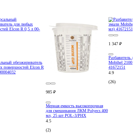
1 347 ₽
Разбавитель д
льный обезжириватель
Mobihel 2100 (
х поверхностей Elcon R
41672151
-00004032
4.9
(26)
985 ₽
Мерная емкость высокопрочная
для смешивания ЛКМ Polyecs 400
мл, 25 шт POL-3/PHX
4.5
(2)