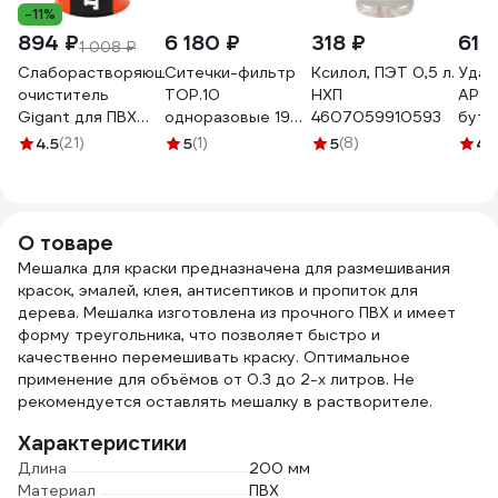
-11%
894 ₽
6 180 ₽
318 ₽
617
1 008 ₽
Слаборастворяющий
Ситечки-фильтр
Ксилол, ПЭТ 0,5 л.
Удал
очиститель
TOP.10
НХП
APS-
Gigant для ПВХ
одноразовые 190
4607059910593
буты
1000 мл GPC-10
мкм 10.502.0190
000
4.5
(21)
5
(1)
5
(8)
4.
О товаре
Мешалка для краски предназначена для размешивания
красок, эмалей, клея, антисептиков и пропиток для
дерева. Мешалка изготовлена из прочного ПВХ и имеет
форму треугольника, что позволяет быстро и
качественно перемешивать краску. Оптимальное
применение для объёмов от 0.3 до 2-х литров. Не
рекомендуется оставлять мешалку в растворителе.
Характеристики
Длина
200 мм
Материал
ПВХ