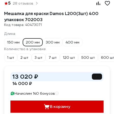
5
28 отзывов
Мешалка для краски Damos L200(3шт) 400
упаковок 702003
Код товара: 40473071
Длина
150 мм
200 мм
300 мм
400 мм
Количество в упаковке
1 шт
2 шт
3 шт
7 шт
120 шт
500 шт
600 ш
13 020 ₽
-7%
14 000 ₽
Начислим 140 бонусов
В корзину