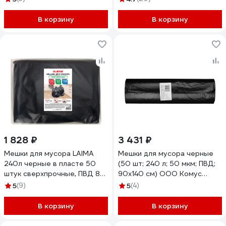
В корзину
В корзину
1 828 ₽
3 431 ₽
Мешки для мусора LAIMA
Мешки для мусора черные
240л черные в пласте 50
(50 шт; 240 л; 50 мкм; ПВД;
штук сверхпрочные, ПВД 80
90х140 см) ООО Комус
мкм, 90x120см 702682
728842
5
(9)
5
(4)
В корзину
В корзину