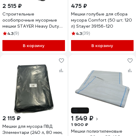
2 515 ₽
475 ₽
Строительные
Мешки голубые для сбора
особопрочные мусорные
мусора Comfort (50 шт; 120
мешки STAYER Heavy Duty
л) Stayer 39156-120
240 л, 50 шт 39154-240
4.3
(9)
4.3
(39)
В корзину
В корзину
-18%
1 549 ₽
2 115 ₽
1 900 ₽
Мешки для мусора ПВД
Мешки полиэтиленовые
Элементари (240 л, 80 мкм,