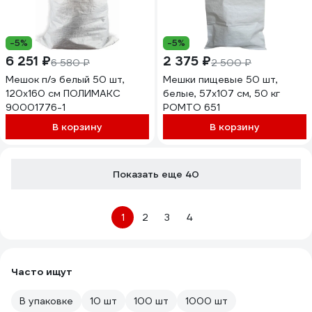
-5%
-5%
6 251 ₽
2 375 ₽
6 580 ₽
2 500 ₽
Мешок п/э белый 50 шт,
Мешки пищевые 50 шт,
120x160 см ПОЛИМАКС
белые, 57x107 см, 50 кг
90001776-1
РОМТО 651
В корзину
В корзину
Показать еще 40
1
2
3
4
Часто ищут
В упаковке
10 шт
100 шт
1000 шт