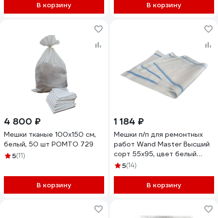
В корзину
В корзину
4 800 ₽
1 184 ₽
Мешки тканые 100x150 см,
Мешки п/п для ремонтных
белый, 50 шт РОМТО 729
работ Wand Master Высший
сорт 55х95, цвет белый
5
(11)
ЦБ-00005935
5
(14)
В корзину
В корзину