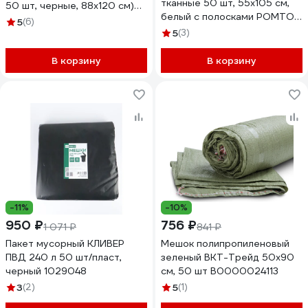
тканные 50 шт, 55x105 см,
50 шт, черные, 88х120 см)
белый с полосками РОМТО
ООО Комус 1634994
5
(6)
620
5
(3)
В корзину
В корзину
-11%
-10%
950 ₽
756 ₽
1 071 ₽
841 ₽
Пакет мусорный КЛИВЕР
Мешок полипропиленовый
ПВД 240 л 50 шт/пласт,
зеленый ВКТ-Трейд 50x90
черный 1029048
см, 50 шт В0000024113
3
(2)
5
(1)