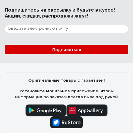
разный выдерживают и бетонную пыль с пола и
Подпишитесь
на рассылку
и будьте в курсе!
пустые канистры и поломанные запчасти от
Акции, скидки, распродажи ждут!
автомобиля. Плотность большая, не рвутся
практически эти мешки.
8 отзывов
Отзыв о мешках Концепция Быта ПРОФИ
480л ПВД 65 мкм 130х170 2890
Подписаться
ольга
29.04.2019
Прочные, плотные, объём большой, СУПЕР.
Оригинальные товары с гарантией!
Установите мобильное приложение, чтобы
информация по заказам всегда была под рукой