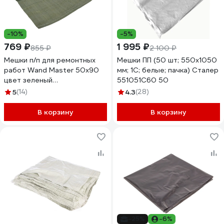
-10%
-5%
769 ₽
1 995 ₽
855 ₽
2 100 ₽
Мешки п/п для ремонтных
Мешки ПП (50 шт; 550х1050
работ Wand Master 50х90
мм; 1С; белые; пачка) Сталер
цвет зеленый
551051С60 50
ЦБ-00004066
5
(14)
4.3
(28)
В корзину
В корзину
-25%
-6%