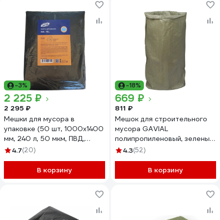
-3%
-18%
2 225 ₽
669 ₽
2 295 ₽
811 ₽
Мешки для мусора в
Мешок для строительного
упаковке (50 шт, 1000х1400
мусора GAVIAL
мм, 240 л, 50 мкм, ПВД,
полипропиленовый, зеленый,
черные) Luscan 1623268
55х95 см, 50 шт (тканный)
4.7
(20)
4.3
(52)
2275
В корзину
В корзину