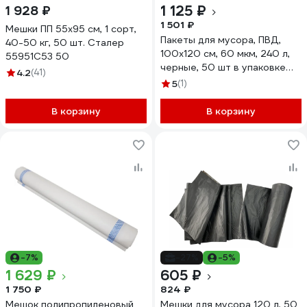
1 125 ₽
1 928 ₽
1 501 ₽
Мешки ПП 55х95 см, 1 сорт,
Пакеты для мусора, ПВД,
40-50 кг, 50 шт. Сталер
100x120 см, 60 мкм, 240 л,
55951С53 50
черные, 50 шт в упаковке
4.2
(41)
Optiline 23-0250
5
(1)
В корзину
В корзину
-7%
-27%
-5%
1 629 ₽
605 ₽
1 750 ₽
824 ₽
Мешок полипропиленовый
Мешки для мусора 120 л, 50