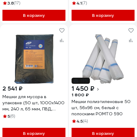
3.8
(17)
4.1
(7)
В корзину
В корзину
-19%
1 450 ₽
2 541 ₽
1 800 ₽
Мешки для мусора в
Мешки полиэтиленовые 50
упаковке (50 шт, 1000х1400
шт, 56x96 см, белый с
мм, 240 л, 65 мкм, ПВД,
полосками РОМТО 590
черные) Luscan 1623269
5
(6)
4.5
(4)
В корзину
В корзину