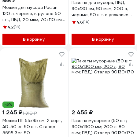
586 ₽
Пакеты для мусора, ПВД,
Мешки для мусора Paclan
90x130 см, 90 мкм, 200 л,
120 л, черные, в рулоне 50
черные, 50 шт. в упаковке
шт., ПВД, 20 мкм, 70x110 см,
Optiline 23-0039
4.6
(14)
"Professional" 604079
4.2
(15)
1338507
В корзину
В корзину
-5%
1 245 ₽
2 455 ₽
1 310 ₽
Мешки ПП 55х95 см, 2 сорт,
Пакеты мусорные (50 шт;
40-50 кг, 50 шт. Сталер
900х1300 мм; 200 л; 80
5595 Зел 50
мкм; ПВД) Сталер 90130/170