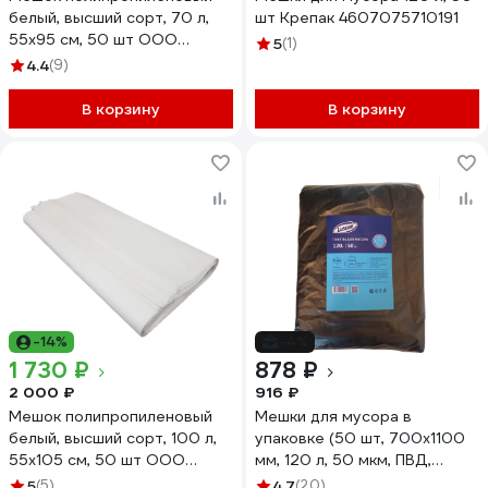
белый, высший сорт, 70 л,
шт Крепак 4607075710191
55x95 см, 50 шт ООО
5
(1)
"Тандем Альянс" 0010
4.4
(9)
В корзину
В корзину
-14%
-4%
1 730 ₽
878 ₽
2 000 ₽
916 ₽
Мешок полипропиленовый
Мешки для мусора в
белый, высший сорт, 100 л,
упаковке (50 шт, 700х1100
55x105 см, 50 шт ООО
мм, 120 л, 50 мкм, ПВД,
"Тандем Альянс" 0014
черные) Luscan 1622054
5
(5)
4.7
(20)