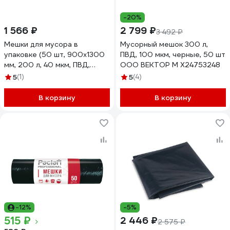
-20%
1 566 ₽
2 799 ₽
3 492 ₽
Мешки для мусора в
Мусорный мешок 300 л,
упаковке (50 шт, 900х1300
ПВД, 100 мкм, черные, 50 шт
мм, 200 л, 40 мкм, ПВД,
ООО ВЕКТОР М X24753248
черные) Luscan 1622055
5
(1)
5
(4)
В корзину
В корзину
-12%
-5%
515 ₽
2 446 ₽
2 575 ₽