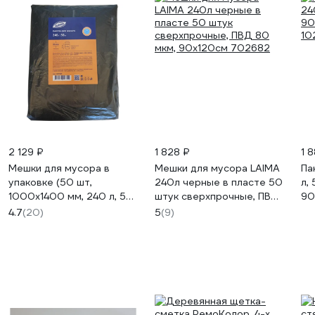
2 129 ₽
1 828 ₽
1 
Мешки для мусора в
Мешки для мусора LAIMA
Па
упаковке (50 шт,
240л черные в пласте 50
л,
1000х1400 мм, 240 л, 50
штук сверхпрочные, ПВД
90
мкм, ПВД, черные) Luscan
80 мкм, 90x120см
10
4.7
(20)
5
(9)
1623268
702682