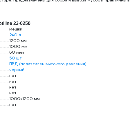
ртире. Предназначены для сбора и вывоза мусора, практичны в
iline 23-0250
мешки
240 л
1200 мм
1000 мм
60 мкм
50 шт
ПВД (полиэтилен высокого давления)
черный
нет
нет
нет
нет
1000х1200 мм
нет