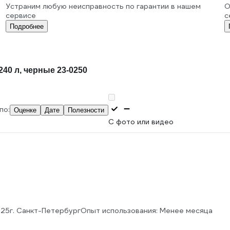
Устраним любую неисправность по гарантии в нашем
О
сервисе
с
Подробнее
240 л, черные 23-0250
по:
Оценке
Дате
Полезности
С фото или видео
025
г. Санкт-Петербург
Опыт использования: Менее месяца