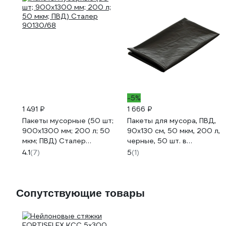
-5%
1 491 ₽
1 666 ₽
Пакеты мусорные (50 шт;
Пакеты для мусора, ПВД,
900х1300 мм; 200 л; 50
90x130 см, 50 мкм, 200 л,
мкм; ПВД) Сталер
черные, 50 шт. в
90130/68
упаковке Optiline 23-
4.1
(7)
5
(1)
0012
Сопутствующие товары