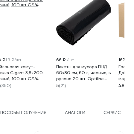
0 ₽
1.3 ₽/шт
66 ₽
/шт
167 ₽
/
йлоновая хомут-
Пакеты для мусора ПНД
Гофро
яжка Gigant 3,6х200
60x80 см, 60 л, черные, в
ДхШхВ
рный, 100 шт G/1/4
рулоне 20 шт. Optiline
марка 
23-1054
FEFCO 
(350)
5
(21)
4.8
(13)
исполн
СПОСОБЫ ПОЛУЧЕНИЯ
АНАЛОГИ
СЕРВИС