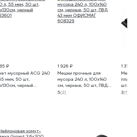
885 ₽
1 926 ₽
1 314 ₽
кет мусорный ACG 240
Мешки прочные для
Мешки 
 55 мкм, 50 шт,
мусора 240 л, 100x140
пластах
х130см, черный
см, черные, 50 шт, ПВД
шт, 90
23601
43 мкм ОФИСМАГ
EUROHO
5
(2)
3
(1)
608329