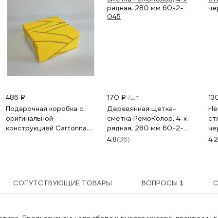
486 ₽
170 ₽
/шт
13
Подарочная коробка с
Деревянная щетка-
Не
оригинальной
сметка РемоКолор, 4-х
ст
конструкцией Cartonnage
рядная, 280 мм 60-2-
че
PKS.10.3.13.K
045
4.8
(36)
4.2
СОПУТСТВУЮЩИЕ ТОВАРЫ
ВОПРОСЫ
1