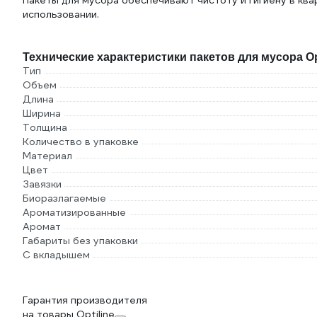
Пакеты для мусора обеспечивают чистоту и гигиену в ква
использовании.
Технические характеристики пакетов для мусора Opt
Тип
Объем
Длина
Ширина
Толщина
Количество в упаковке
Материал
Цвет
Завязки
Биоразлагаемые
Ароматизированные
Аромат
Габариты без упаковки
С вкладышем
Гарантия производителя
на товары Optiline