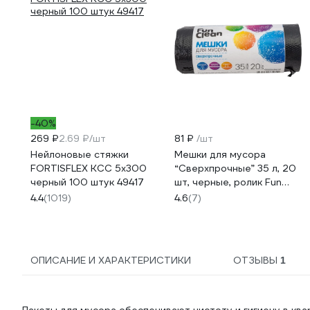
-40%
269 ₽
2.69 ₽/шт
81 ₽
/шт
Нейлоновые стяжки
Мешки для мусора
FORTISFLEX КСС 5х300
“Сверхпрочные” 35 л, 20
черный 100 штук 49417
шт, черные, ролик Fun
Clean 14761
4.4
(1019)
4.6
(7)
ОПИСАНИЕ И ХАРАКТЕРИСТИКИ
ОТЗЫВЫ
1