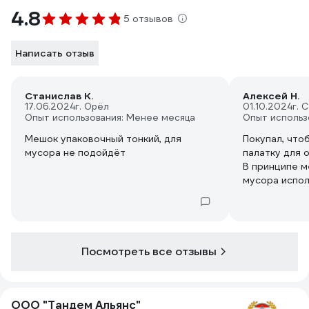
4.8
5 отзывов
Написать отзыв
Станислав К.
Алексей Н.
17.06.2024
г. Орёл
01.10.2024
г. 
Опыт использования: Менее месяца
Опыт использ
Мешок упаковочный тонкий, для
Покупал, что
мусора не подойдёт
палатку для 
В принципе м
мусора испол
По ощущениям
картошки по плотно
мерил, но до
Посмотреть все отзывы
ООО "Тандем Альянс"