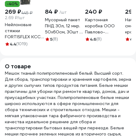
-40%
269 ₽
84 ₽
240 ₽
291
/шт
445 ₽
2.69 ₽/шт
Мусорный пакет
Картонная
Набо
Нейлоновые
ПНД 30л, 12 мкр.
коробка ООО
смет
стяжки
50x60см, 30шт в
Павлово-
кром
FORTISFLEX КСС
рулоне, черные
Посадский
390
5
(8)
4.6
(8)
4
(
5х300 черный
4.4
(1019)
ACG 1023617
Гофрокомбинат
100 штук 49417
700х500х500 мм
Т-24 С 140160
О товаре
Мешок тканый полипропиленовый белый. Высший сорт.
Для сбора, транспортировки и хранения картофеля, зерна
и других сыпучих типов продуктов питания. Белые мешки
практичны для уборки при ремонте квартир, домов, дач и
приусадебных участках. Полипропиленовые белые мешки
широко используются в сфере промышленности для
сбора технических и строительных отходов. Мешки -
мягкая упаковочная тара фабричного производства и
качества идеальное решение для сбора и
транспортировки бытовых вещей при переезде. Белые
мешки прочнее зеленых мешков из вторичного сырья,