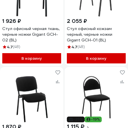
1 926 ₽
2 055 ₽
Стул офисный черная ткань,
Стул офисный кожзам
черные ножки Gigant GCH-
черный, черные ножки
02 (BL)
Gigant GCH-01 (BL)
4.7
(48)
4.7
(48)
В корзину
В корзину
-25%
-19%
1 115 ₽
1 870 ₽