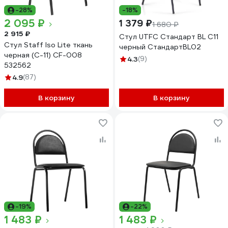
-28%
-18%
2 095 ₽
1 379 ₽
1 680 ₽
2 915 ₽
Стул UTFC Стандарт BL С11
Стул Staff Iso Lite ткань
черный СтандартBL02
черная (С-11) CF-008
4.3
(9)
532562
4.9
(87)
В корзину
В корзину
-19%
-22%
1 483 ₽
1 483 ₽