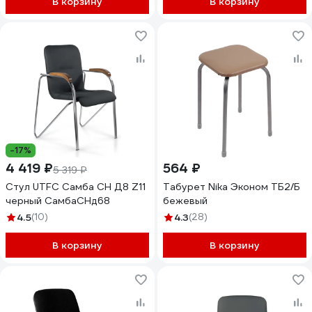
В корзину
В корзину
-17%
4 419 ₽
564 ₽
5 319 ₽
Стул UTFC Самба CH Д8 Z11
Табурет Nika Эконом ТБ2/Б
черный СамбаСНд68
бежевый
4.5
(10)
4.3
(28)
В корзину
В корзину