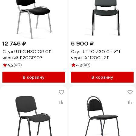
12 746 ₽
6 900 ₽
Стул UTFC ИЗО GR С11
Стул UTFC ИЗО СН Z11
черный 1120GR107
черный 1120CHZ11
4.2
(40)
4.2
(40)
В корзину
В корзину