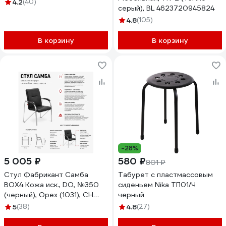
4.2
(40)
серый), BL 4623720945824
4.8
(105)
В корзину
В корзину
-28%
5 005 ₽
580 ₽
801 ₽
Стул Фабрикант Самба
Табурет с пластмассовым
BOX4 Кожа иск., DO, №350
сиденьем Nika ТП01/Ч
(черный), Орех (1031), CH
черный
4610018464693
5
(38)
4.8
(27)