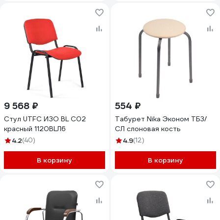
9 568 ₽
554 ₽
Стул UTFC ИЗО BL С02
Табурет Nika Эконом ТБ3/
красный 1120BLЛ6
СЛ слоновая кость
4.2
(40)
4.9
(12)
В корзину
В корзину