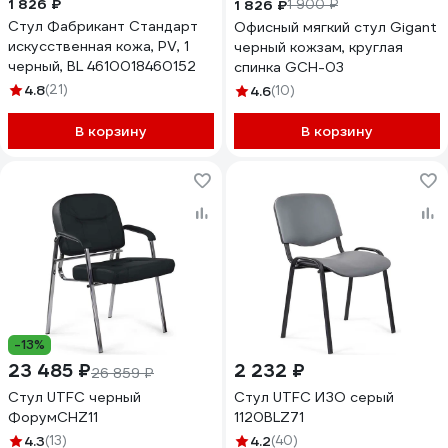
1 826 ₽
1 826 ₽
1 900 ₽
Стул Фабрикант Стандарт
Офисный мягкий стул Gigant
искусственная кожа, PV, 1
черный кожзам, круглая
черный, BL 4610018460152
спинка GCH-03
4.8
(21)
4.6
(10)
В корзину
В корзину
-13%
23 485 ₽
2 232 ₽
26 859 ₽
Стул UTFC черный
Стул UTFC ИЗО серый
ФорумСНZ11
1120BLZ71
4.3
(13)
4.2
(40)