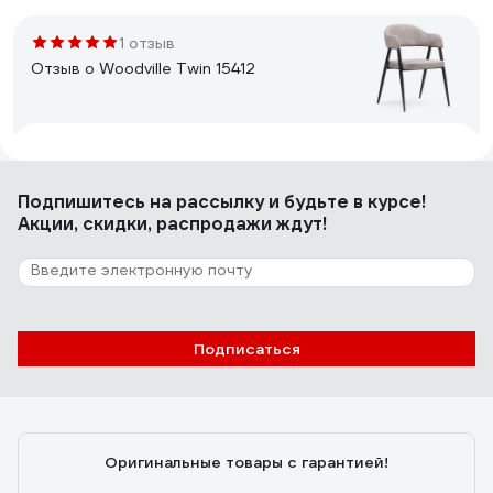
1 отзыв
Отзыв о Woodville Twin 15412
Евгений Ц.
29.07.2023
Дизайн, качество материалов, быстрая сборка,
Подпишитесь
на рассылку
и будьте в курсе!
понятная инструкция.
Акции, скидки, распродажи ждут!
Подписаться
Оригинальные товары с гарантией!