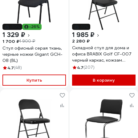
-30%
-26%
-13%
1 329 ₽
1 985 ₽
2 280 ₽
1 700 ₽
1 900 ₽
Складной стул для дома и
Стул офисный серая ткань,
офиса BRABIX Golf CF-007
черные ножки Gigant GCH-
черный каркас, кожзам
08 (BL)
черный, 531565
4.7
(207)
4.7
(48)
Купить
В корзину