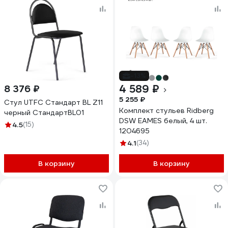
-13%
4 589 ₽
8 376 ₽
5 255 ₽
Стул UTFC Стандарт BL Z11
Комплект стульев Ridberg
черный СтандартBL01
DSW EAMES белый, 4 шт.
4.5
(15)
1204695
4.1
(34)
В корзину
В корзину