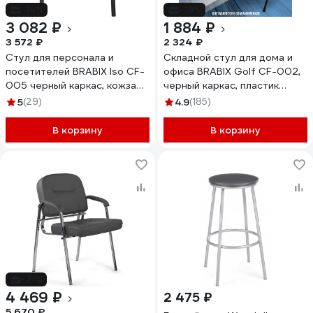
-14%
-19%
3 082 ₽
1 884 ₽
3 572 ₽
2 324 ₽
Стул для персонала и
Складной стул для дома и
посетителей BRABIX Iso CF-
офиса BRABIX Golf CF-002,
005 черный каркас, кожзам
черный каркас, пластик
черный 531977
черный, 531563
5
(29)
4.9
(185)
В корзину
В корзину
-21%
4 469 ₽
2 475 ₽
5 670 ₽