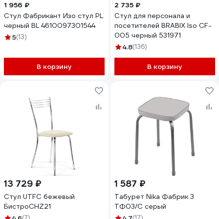
1 956 ₽
2 735 ₽
Стул Фабрикант Изо стул PL
Стул для персонала и
черный BL 4610097301544
посетителей BRABIX Iso CF-
005 черный 531971
5
(13)
4.8
(136)
В корзину
В корзину
13 729 ₽
1 587 ₽
Стул UTFC бежевый
Табурет Nika Фабрик 3
БистроCHZ21
ТФ03/С серый
4.6
(7)
4.7
(17)