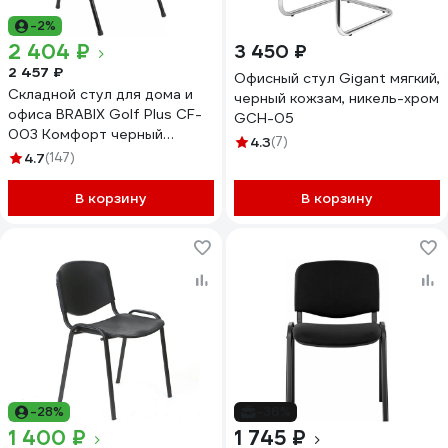
-2%
2 404 ₽
3 450 ₽
2 457 ₽
Офисный стул Gigant мягкий,
Складной стул для дома и
черный кожзам, никель-хром
офиса BRABIX Golf Plus CF-
GCH-05
003 Комфорт черный
4.3
(7)
каркас, кожзам черный,
4.7
(147)
531566
В корзину
В корзину
-28%
-36%
1 400 ₽
1 745 ₽