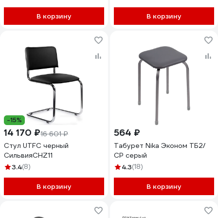
В корзину
В корзину
-15%
14 170 ₽
564 ₽
16 601 ₽
Стул UTFC черный
Табурет Nika Эконом ТБ2/
СильвияСНZ11
СР серый
3.4
(8)
4.3
(18)
В корзину
В корзину