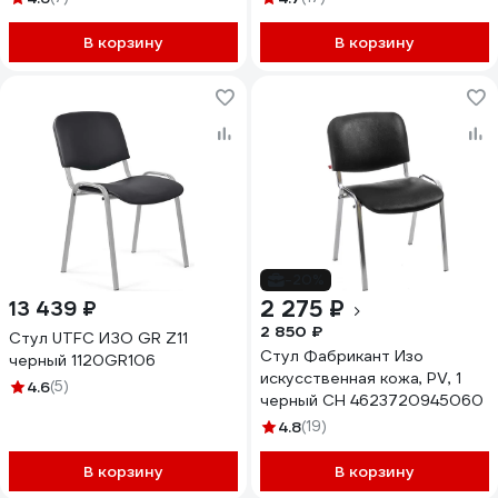
В корзину
В корзину
-20%
2 275 ₽
13 439 ₽
2 850 ₽
Стул UTFC ИЗО GR Z11
Стул Фабрикант Изо
черный 1120GR106
искусственная кожа, PV, 1
4.6
(5)
черный CH 4623720945060
4.8
(19)
В корзину
В корзину