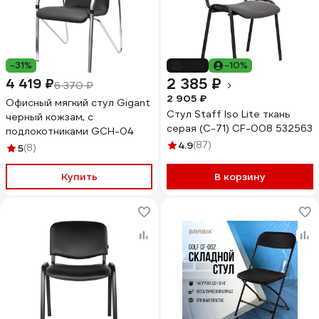
-31%
-18%
-10%
2 385 ₽
4 419 ₽
6 370 ₽
2 905 ₽
Офисный мягкий стул Gigant
Стул Staff Iso Lite ткань
черный кожзам, с
серая (С-71) CF-008 532563
подлокотниками GCH-04
4.9
(87)
5
(8)
Купить
В корзину