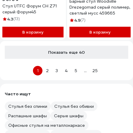
Барный стул Woodville
Стул UTFC Форум СН Z71
Drezegomad серый полимер,
серый Форум45
светлый мусс 459665
4.3
(13)
4.9
(7)
В корзину
В корзину
Показать еще 40
1
2
3
4
5
...
25
Часто ищут
Стулья без спинки
Стулья без обивки
Распашные шкафы
Серые шкафы
Офисные стулья на металлокаркасе