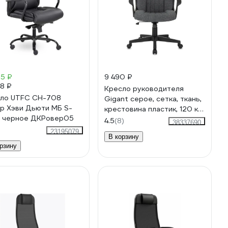
75 ₽
9 490 ₽
48 ₽
Кресло руководителя
ло UTFC СН-708
Gigant серое, сетка, ткань,
р Хэви Дьюти МБ S-
крестовина пластик, 120 кг
 черное ДКРовер05
GCH-13
4.5
(8)
38337690
23195079
В корзину
рзину