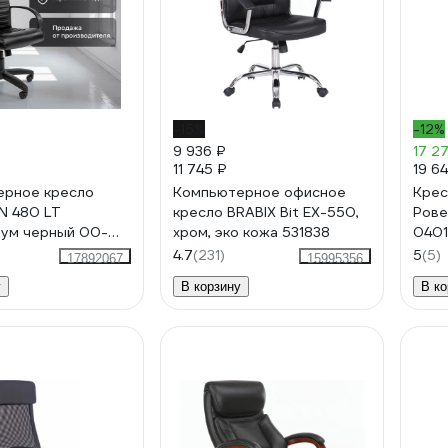
-15%
-12%
9 936 ₽
17 2
11 745 ₽
19 6
ерное кресло
Компьютерное офисное
Крес
N 480 LT
кресло BRABIX Bit EX-550,
Рове
ум черный 00-
хром, эко кожа 531838
0401
1
4.7
(231)
5
(5)
17892067
15995356
у
В корзину
В ко