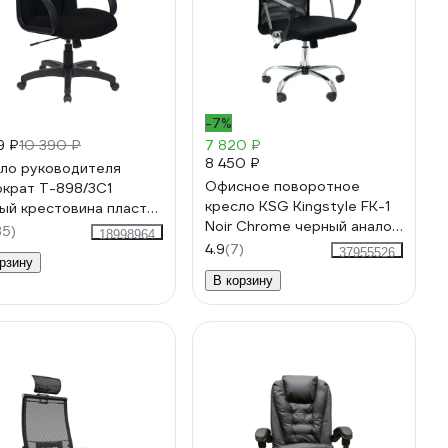
-7%
9 ₽
10 390 ₽
7 820 ₽
8 450 ₽
ло руководителя
Офисное поворотное
крат T-898/3C1
кресло KSG Kingstyle FK-1
ый крестовина пластик
Noir Chrome черный аналог
8/3C11BL
35)
18998964
Ultra, Fir, Монте KSG-
4.9
(7)
37955526
рзину
0001178
В корзину