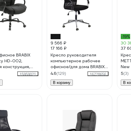
-44%
-19%
9 566 ₽
30 3
17 166 ₽
37 6
фисное BRABIX
Кресло руководителя
Крес
ty HD-002,
компьютерное рабочее
МЕТТ
я конструкция,
офисное/для дома BRABIX
New 
до 200 кг, ткань
Pilot Ex-610 Ch premium,
z30.
4.6
(129)
5
(3)
15959021
16728656
хром, ткань-сетка 532417
у
В корзину
В ко