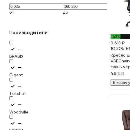
от
до
Производители
-43%
-47
9 613 ₽
10 305 ₽
Кресло E
BRABIX
VBEChair
ткань че
1027781
4.6
(53)
Gigant
В корзин
Tetchair
Woodville