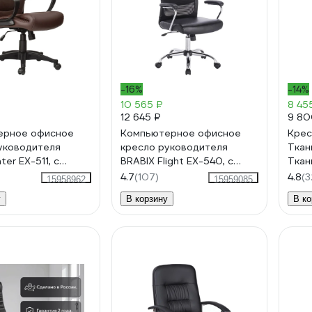
-16%
-14%
10 565 ₽
8 45
12 645 ₽
9 80
ерное офисное
Компьютерное офисное
Крес
уководителя
кресло руководителя
Ткан
ter EX-511, с
BRABIX Flight EX-540, с
Ткан
никами, эко кожа
подлокотниками, хром,
иск.
4.7
(107)
4.8
(3
15958962
15959085
сетка 531850
100 
у
В корзину
В ко
X150