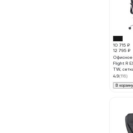
-16%
10 715 ₽
12 795 ₽
Офисное 
Flight R 
TW, сетк
4.9
(116)
В корзин