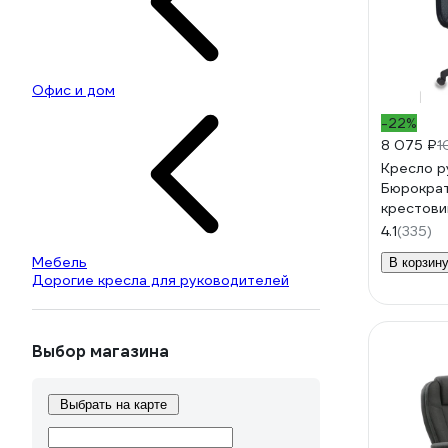
Офис и дом
-22%
8 075 ₽
1
Кресло р
Бюрократ
крестови
898/3C1
4.1
(335)
Мебель
В корзин
Дорогие кресла для руководителей
Выбор магазина
Выбрать на карте