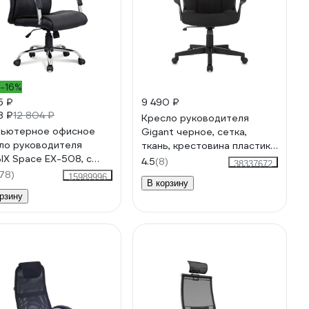
-16%
5 ₽
9 490 ₽
8 ₽
12 804 ₽
Кресло руководителя
ьютерное офисное
Gigant черное, сетка,
ло руководителя
ткань, крестовина пластик,
IX Space EX-508, с
120 кг GCH-14
4.5
(8)
38337672
окотниками, эко кожа,
78)
15989996
В корзину
 530860
рзину