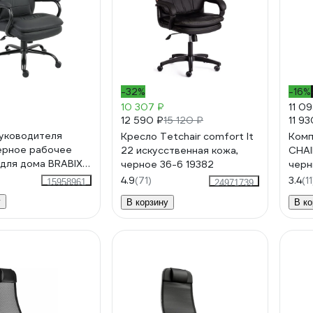
-32%
-16%
10 307 ₽
11 0
12 590 ₽
11 93
15 120 ₽
уководителя
Кресло Tetchair comfort lt
Комп
ерное рабочее
22 искусственная кожа,
CHAI
для дома BRABIX
черное 36-6 19382
черн
Heavy Duty Hd-
4.9
(71)
3.4
(11
15958961
24971739
рузка 200 кг
у
В корзину
В ко