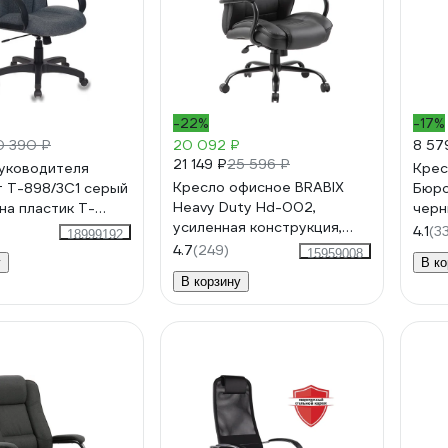
-22%
-17%
0 390 ₽
20 092 ₽
8 57
21 149 ₽
25 596 ₽
уководителя
Крес
Кресло офисное BRABIX
 T-898/3C1 серый
Бюро
Heavy Duty Hd-002,
на пластик T-
черн
усиленная конструкция,
GR
T-89
4.1
(3
18999192
Нагрузка 200 кг экокожа
4.7
(249)
15959008
у
В ко
531829
В корзину