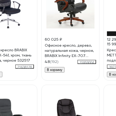
-23%
60 025 ₽
12 2
15 9
Офисное кресло, дерево,
кресло BRABIX
Крес
натуральная кожа, черное,
EX-541, хром, ткань
МЕТТ
BRABIX Infinity EX-707
а, черное 532517
подл.
531826
4.8
(192)
15959004
(Черн
21638128
397
В корзину
z13E.
у
В ко