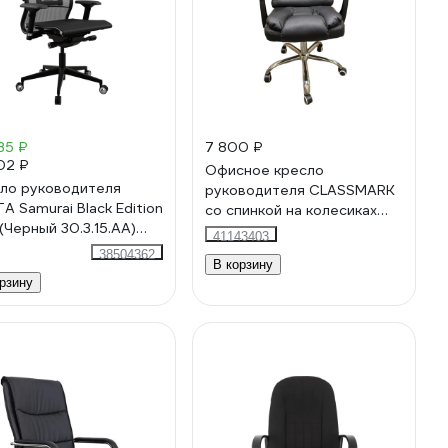
85 ₽
7 800 ₽
02 ₽
Офисное кресло
ло руководителя
руководителя CLASSMARK
А Samurai Black Edition
со спинкой на колесиках
(Черный 30.3.15.AA)
1936192
41143403
3.15.AA
38504362
В корзину
рзину