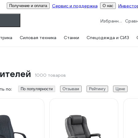
Сервис и поддержка
Инвесто
Получение и оплата
О нас
Избранное
трика
Силовая техника
Станки
Спецодежда и СИЗ
дителей
1000 товаров
ь по:
По популярности
Отзывам
Рейтингу
Цене