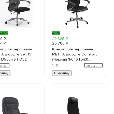
-14%
-13%
99 ₽
22 325 ₽
94 ₽
25 786 ₽
ло для персонала
Кресло для персонала
А ErgoLife Set 11/
МЕТТА ErgoLife Comfort
131/осн.Sit 052
(Черный 1F6.16.1.543)
ый 13E.16.1.2A3)
z1F6.16.1.543
5
(1)
28742
38504176
16.1.2A3
рзину
В корзину