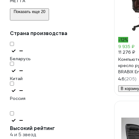
МЕТТА
Показать еще 20
Страна производства
-12%
9 935 ₽
11 276 ₽
Беларусь
Компьют
кресло р
BRABIX En
подлокот
Китай
4.6
(205)
531163
В корзин
Россия
Высокий рейтинг
4 и 5 звезд