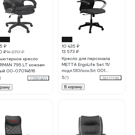
-22%
-23%
95 ₽
10 435 ₽
13 573 ₽
0 ₽
14 270 ₽
Кресло для персонала
ьютерное кресло
МЕТТА ErgoLife Set 11/
RMAN 795 LT кожзам
подл.130/осн.Sit 001
ый 00-07014616
(Черный 13E.12.1.222)
5
(1)
)
39122188
17892403
z13E.12.1.222
В корзину
рзину