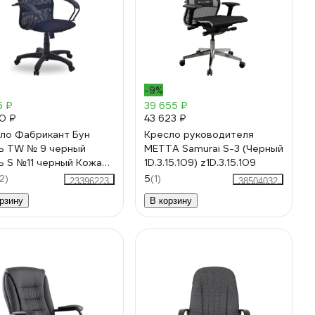
-9%
5 ₽
39 655 ₽
0 ₽
43 623 ₽
ло Фабрикант Бун
Кресло руководителя
ь TW № 9 черный
МЕТТА Samurai S-3 (Черный
ь S №11 черный Кожа
1D.3.15.109) z1D.3.15.109
 DO №350 черный г/п
2)
5
(1)
23396223
38504032
ТГ PL 680 ролик ст. BL
рзину
В корзину
3158 4610097300066