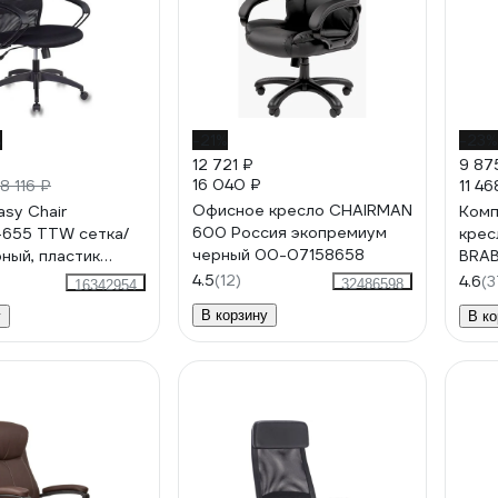
%
-21%
-23%
12 721 ₽
9 87
16 040 ₽
11 46
18 116 ₽
Офисное кресло CHAIRMAN
asy Chair
Комп
600 Россия экопремиум
-655 TTW сетка/
крес
черный 00-07158658
рный, пластик
BRAB
подл
4.5
(12)
4.6
(3
32486598
16342954
хром
В корзину
у
В ко