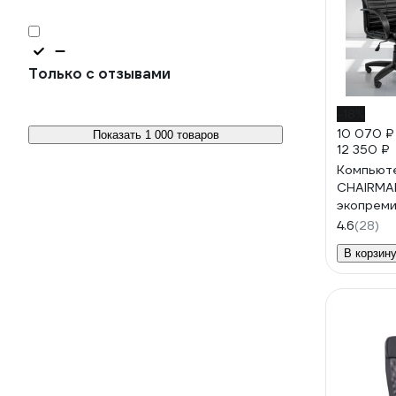
Только с отзывами
-18%
10 070 ₽
Показать 1 000 товаров
12 350 ₽
Компьют
CHAIRMA
экопреми
0700019
4.6
(28)
В корзин