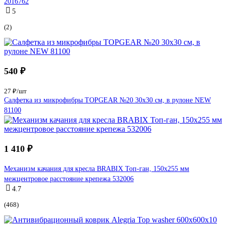
2016762
5
(2)
540 ₽
27 ₽/шт
Салфетка из микрофибры TOPGEAR №20 30x30 см, в рулоне NEW
81100
1 410 ₽
Механизм качания для кресла BRABIX Топ-ган, 150х255 мм
межцентровое расстояние крепежа 532006
4.7
(468)