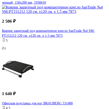
черный, 150x200 мм, 1930610
2 506 ₽
Коврик защитный под компьютерное кресло SanTrade №4 SM-
PT151212 120 см. х120 см. х 1.5 мм 7873
5
(1)
1 640 ₽
Офисная подставка для ног BRAUBERG 531488
4.5