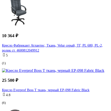
10 364 ₽
Кресло Фабрикант Атлантис, Ткань, Velur серый, ТГ, PL 680, PL-2,
ролик ст. 4600812049912
5
(1)
25 500 ₽
Кресло Everprof Boss T ткань, черный EР-098 Fabric Black
4.8
(6)