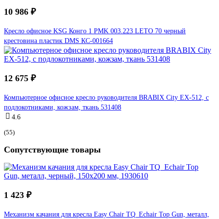
10 986 ₽
Кресло офисное KSG Конго 1 PMK 003.223 LETO 70 черный
крестовина пластик DMS КС-001664
12 675 ₽
Компьютерное офисное кресло руководителя BRABIX City EX-512, с
подлокотниками, кожзам, ткань 531408
4.6
(55)
Сопутствующие товары
1 423 ₽
Механизм качания для кресла Easy Chair TQ_Echair Top Gun, металл,