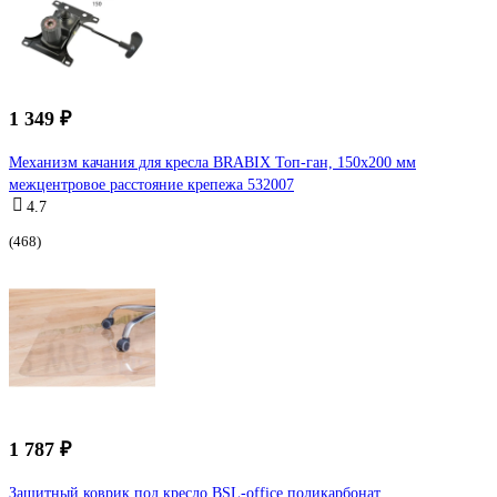
1 349 ₽
Механизм качания для кресла BRABIX Топ-ган, 150х200 мм
межцентровое расстояние крепежа 532007
4.7
(468)
1 787 ₽
Защитный коврик под кресло BSL-office поликарбонат,