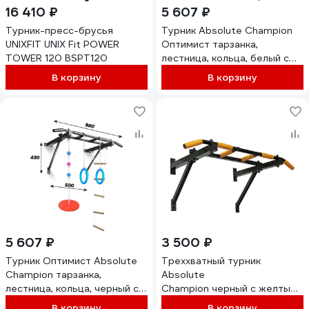
16 410 ₽
5 607 ₽
Турник-пресс-брусья
Турник Absolute Champion
UNIXFIT UNIX Fit POWER
Оптимист тарзанка,
TOWER 120 BSPT120
лестница, кольца, белый с
черными ручками
В корзину
В корзину
АЧАЧ10049
5 607 ₽
3 500 ₽
Турник Оптимист Absolute
Треххватный турник
Champion тарзанка,
Absolute
лестница, кольца, черный с
Champion черный с желтыми 
черными ручками
ВБ АЧ8360
В корзину
В корзину