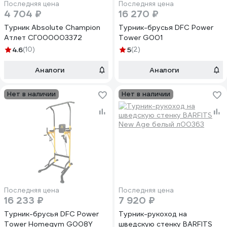
Последняя цена
Последняя цена
4 704 ₽
16 270 ₽
Турник Absolute Champion
Турник-брусья DFC Power
Атлет СГ000003372
Tower G001
4.6
(10)
5
(2)
Аналоги
Аналоги
Нет в наличии
Нет в наличии
Последняя цена
Последняя цена
16 233 ₽
7 920 ₽
Турник-брусья DFC Power
Турник-рукоход на
Tower Homegym G008Y
шведскую стенку BARFITS