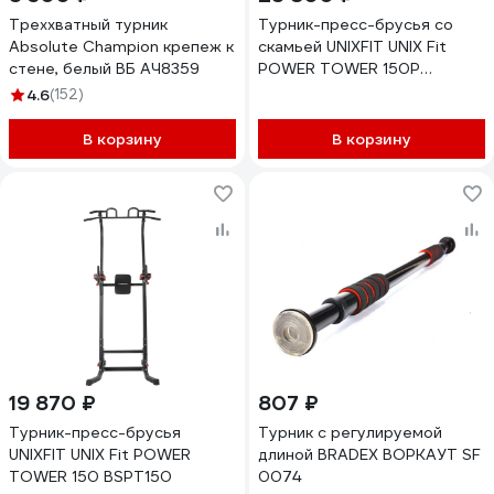
Треххватный турник
Турник-пресс-брусья со
Absolute Champion крепеж к
скамьей UNIXFIT UNIX Fit
стене, белый ВБ АЧ8359
POWER TOWER 150P
BSPT150P
4.6
(152)
В корзину
В корзину
19 870 ₽
807 ₽
Турник-пресс-брусья
Турник с регулируемой
UNIXFIT UNIX Fit POWER
длиной BRADEX ВОРКАУТ SF
TOWER 150 BSPT150
0074