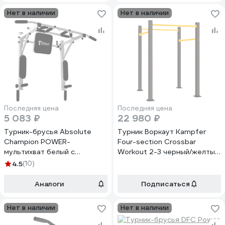
Нет в наличии
Нет в наличии
Последняя цена
Последняя цена
5 083 ₽
22 980 ₽
Турник-брусья Absolute
Турник Воркаут Kampfer
Champion POWER-
Four-section Crossbar
мультихват белый с
Workout 2-3 черный/желтый
черными ручками АЧ 7763
K08814001
4.5
(10)
Аналоги
Подписаться
Нет в наличии
Нет в наличии