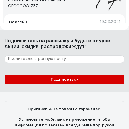
Отзыв о Absolute Champion
СГ000001737
Сергей Г.
19.03.2021
Крепкий
Подпишитесь
на рассылку
и будьте в курсе!
Акции, скидки, распродажи ждут!
27 отзывов
Отзыв о Absolute Champion Профи
Владимир Б.
09.05.2020
Подписаться
Достоинства: За такие деньги просто супер вещь.
Недостатки: Штатный крепёж не внушает доверия.
Можно было бы добавить в комплект какие-нибудь
клеющиейся мягкие проставки, т.к. некоторые места
Оригинальные товары с гарантией!
упора в стену могут помять обои. Это же можно
добавить на крючки, чтобы не царапать турник.
Установите мобильное приложение, чтобы
информация по заказам всегда была под рукой