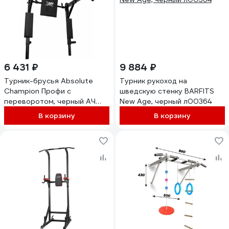
6 431 ₽
9 884 ₽
Турник-брусья Absolute
Турник рукоход на
Champion Профи с
шведскую стенку BARFITS
переворотом, черный АЧ
New Age, черный л00364
14938
В корзину
В корзину