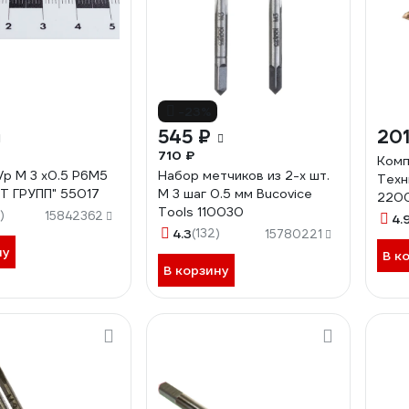
-23%
545 ₽
201
710 ₽
Комп
/р М 3 х0.5 Р6М5
Набор метчиков из 2-х шт.
Техн
Т ГРУПП" 55017
M 3 шаг 0.5 мм Bucovice
220
Tools 110030
)
15842362
4.
4.3
(132)
15780221
ну
В к
В корзину