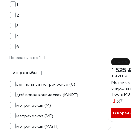
1
2
3
4
6
Показать еще 1
-18%
1 525 
Тип резьбы
1 870 ₽
Метчик 
вентильная метрическая (V)
спиральн
Tools М3
дюймовая коническая (K/NPT)
TiN 100м
5
(3)
метрическая (М)
В корзи
метрическая (МF)
метрическая (М/STI)