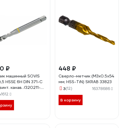
70 ₽
448 ₽
ик машинный SOVIS
Сверло-метчик (М3х0.5х54
,5 HSSE 6H DIN 371-C
мм; HSS-TiN) SKRAB 33823
винт. канав. /320211-
3
(12)
16378686
/ 25443
41612
В корзину
орзину