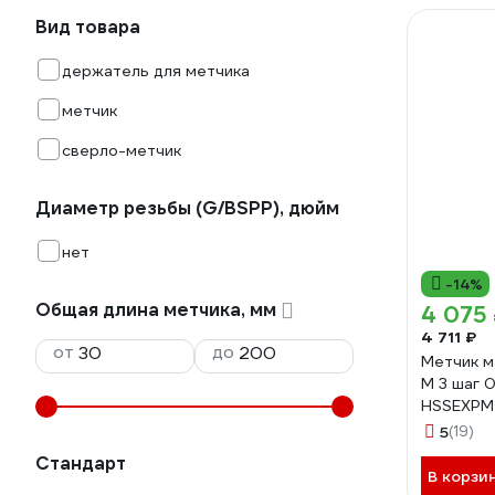
Вид товара
держатель для метчика
метчик
сверло-метчик
Диаметр резьбы (G/BSPP), дюйм
нет
-14%
Общая длина метчика, мм
4 075
4 711 ₽
от
до
Метчик м
М 3 шаг 
HSSEXPM-
36126PM
5
(19)
Стандарт
В корзи