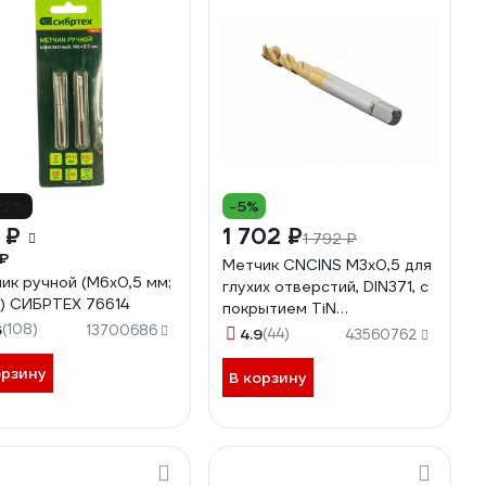
22%
-5%
 ₽
1 702 ₽
1 792 ₽
₽
Метчик CNCINS М3х0,5 для
ик ручной (М6х0,5 мм;
глухих отверстий, DIN371, с
.) СИБРТЕХ 76614
покрытием TiN
6
(108)
TSF1.M3х0,5.6H.DIN371.TiN.M35
13700686
4.9
(44)
43560762
орзину
В корзину