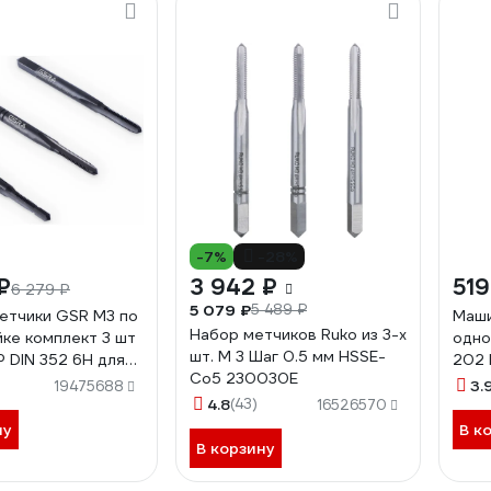
-7%
-28%
₽
3 942 ₽
519
6 279 ₽
5 079 ₽
5 489 ₽
етчики GSR М3 по
Маши
Набор метчиков Ruko из 3-х
ке комплект 3 шт
одно
шт. М 3 Шаг 0.5 мм HSSE-
 DIN 352 6H для
202 
Co5 230030E
сквозных
Эксп
3.
19475688
й B00813130
4.8
(43)
16526570
ну
В к
В корзину