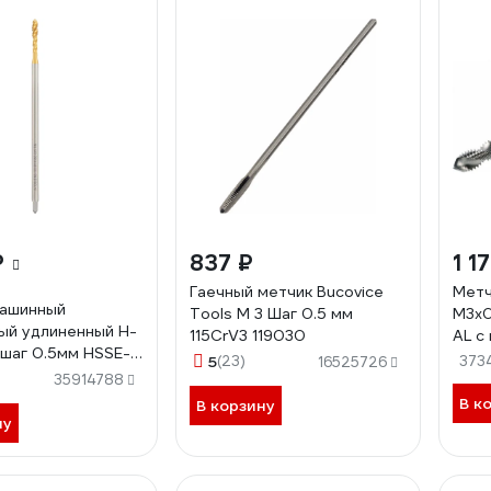
₽
837 ₽
1 1
Гаечный метчик Bucovice
Метч
машинный
Tools М 3 Шаг 0.5 мм
М3x0
ый удлиненный H-
115CrV3 119030
AL с 
 шаг 0.5мм HSSE-
0030
5
(23)
373
16525726
м a=3.2 32040THT
35914788
В к
В корзину
ну