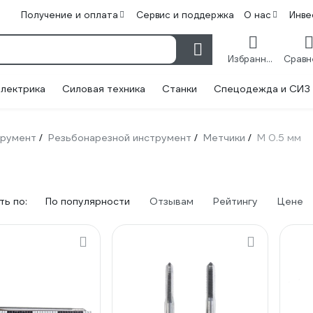
Получение и оплата
Сервис и поддержка
О нас
Инве
Избранное
лектрика
Силовая техника
Станки
Спецодежда и СИЗ
трумент
Резьбонарезной инструмент
Метчики
М 0.5 мм
/
/
/
ь по:
По популярности
Отзывам
Рейтингу
Цене