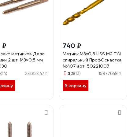
 ₽
740 ₽
лект метчиков Дело
Метчик M3x0,5 HSS M2 TiN
ики 2 шт, M3×0,5 мм
спиральный ПрофОснастка
030
№407 арт. 50221007
9
(14)
3.3
(13)
24612447
15977649
орзину
В корзину