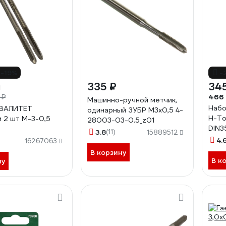
-19%
-
335 ₽
34
466
 ₽
Машинно-ручной метчик,
Набо
КВАЛИТЕТ
одинарный ЗУБР М3х0,5 4-
H-To
 2 шт М-3-0,5
28003-03-0.5_z01
DIN3
3.8
(11)
15889512
230
4.
16267063
В корзину
В к
ну