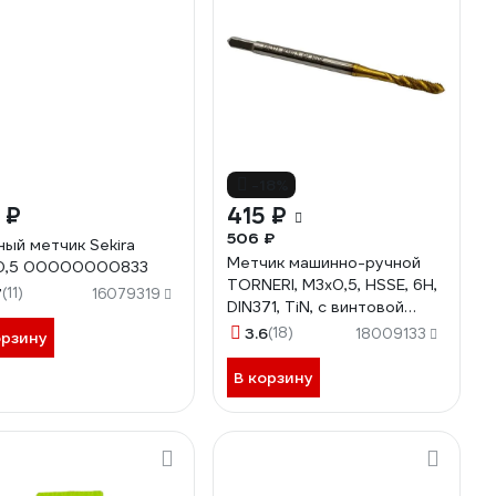
-18%
 ₽
415 ₽
506 ₽
ный метчик Sekira
Метчик машинно-ручной
х0,5 00000000833
TORNERI, М3х0,5, HSSE, 6H,
7
(11)
16079319
DIN371, TiN, с винтовой
канавкой для глухих
3.6
(18)
18009133
орзину
отверстий, 036467
В корзину