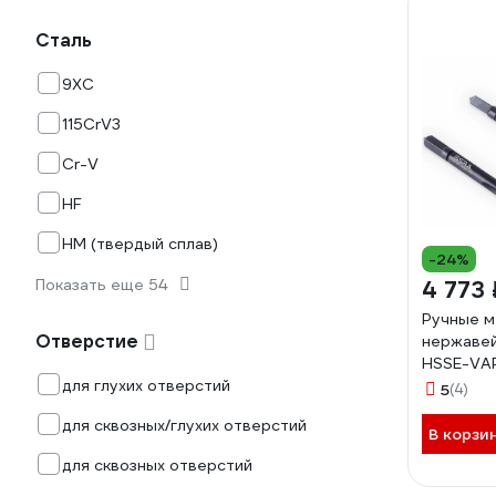
Сталь
9ХС
115CrV3
Cr-V
HF
HM (твердый сплав)
-24%
Показать еще 54
4 773 
Ручные м
Отверстие
нержавей
HSSE-VAP
для глухих отверстий
глухих и 
5
(4)
отверсти
для сквозных/глухих отверстий
В корзи
для сквозных отверстий