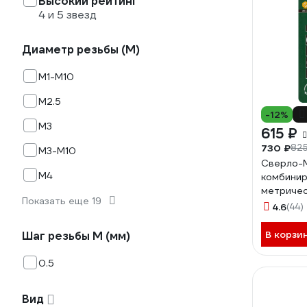
Высокий рейтинг
4 и 5 звезд
Диаметр резьбы (М)
М1-М10
М2.5
-12%
М3
615 ₽
730 ₽
825
М3-М10
Сверло-
М4
комбини
метричес
Показать еще 19
М3х0.5 м
4.6
(44)
В корзи
Шаг резьбы М (мм)
0.5
Вид