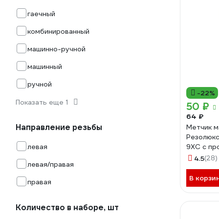
гаечный
комбинированный
машинно-ручной
машинный
ручной
-22%
Показать еще 1
50 ₽
64 ₽
Направление резьбы
Метчик м
Резолюкс
левая
9ХС с пр
хвостови
4.5
(28)
левая/правая
В корзи
правая
Количество в наборе, шт