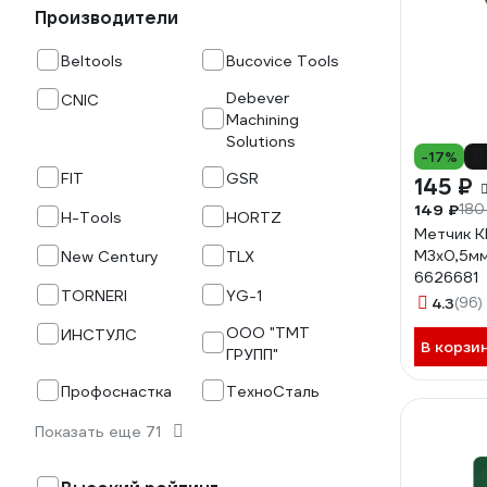
Производители
Beltools
Bucovice Tools
Debever
CNIC
Machining
Solutions
-17%
FIT
GSR
145 ₽
149 ₽
180
H-Tools
HORTZ
Метчик 
М3x0,5мм
New Century
TLX
6626681
TORNERI
YG-1
4.3
(96)
ООО "ТМТ
ИНСТУЛС
В корзи
ГРУПП"
Профоснастка
ТехноСталь
Показать еще 71