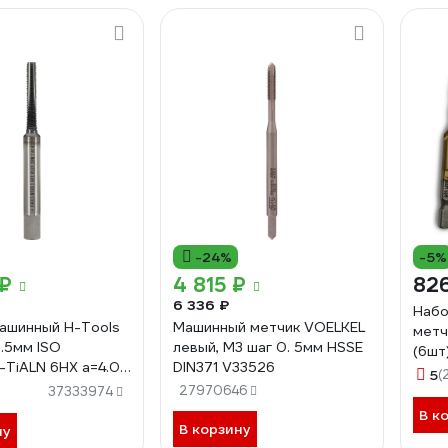
-24%
-5%
 ₽
4 815 ₽
82
6 336 ₽
Набо
ашинный H-Tools
Машинный метчик VOELKEL
метч
0.5мм ISO
левый, М3 шаг 0. 5мм HSSE
(6шт
TiALN 6HX a=4.0
DIN371 V33526
5
(
HT
27970646
37333974
В к
В корзину
ну