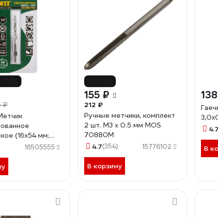
-25%
-27%
155 ₽
138
212 ₽
 ₽
Гаеч
Ручные метчики, комплект
Метчик
3,0
2 шт. М3 х 0.5 мм MOS
рованное
4.
70880М
кое (16х54 мм;
м) FIT 70900
4.7
(354)
15776102
16505555
В к
В корзину
ну