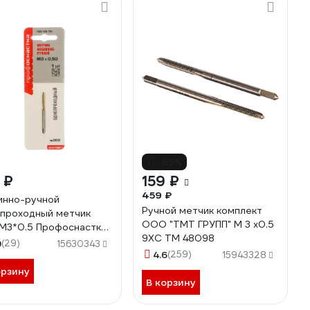
-65%
 ₽
159 ₽
459 ₽
нно-ручной
Ручной метчик комплект
проходный метчик
ООО "ТМТ ГРУПП" М 3 х0.5
M3*0.5 Профоснастка
9ХС ТМ 48098
ерт 50711003
9
(29)
15630343
4.6
(259)
15943328
орзину
В корзину