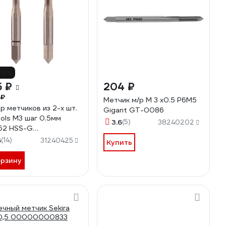
26%
5 ₽
204 ₽
 ₽
Метчик м/р М 3 х0.5 Р6М5
р метчиков из 2-х шт.
Gigant GT-0086
ols М3 шаг 0.5мм
3.6
(5)
38240202
52 HSS-G
030TXHT-2
6
(14)
31240425
Купить
орзину