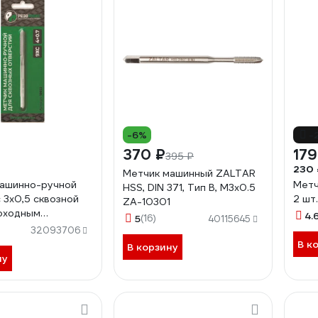
-6%
-
370 ₽
179
395 ₽
230 
Метчик машинный ZALTAR
ашинно-ручной
Метч
HSS, DIN 371, Тип B, M3x0.5
 3х0,5 сквозной
2 шт
ZA-10301
оходным
4.
5
(16)
40115645
ком 19019
32093706
В к
В корзину
ну