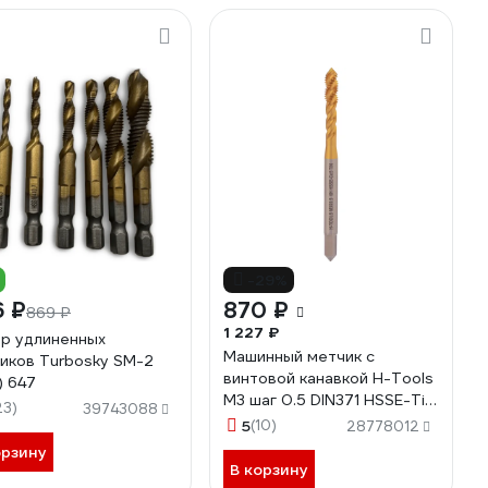
-29%
6 ₽
870 ₽
869 ₽
1 227 ₽
р удлиненных
Машинный метчик с
иков Turbosky SM-2
винтовой канавкой H-Tools
) 647
М3 шаг 0.5 DIN371 HSSE-TiN
23)
39743088
513X01-C2-0030
5
(10)
28778012
орзину
В корзину