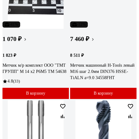
-41%
-12%
1 070 ₽
7 460 ₽
1 823 ₽
8 511 ₽
Метчик м/р комплект ООО "ТМТ
Метчик машинный H-Tools левый
ГРУПП" М 14 х2 Р6М5 ТМ 54638
М16 шаг 2.0мм DIN376 HSSE-
TiALN a=9.0 34558FHT
4.8
(33)
В корзину
В корзину