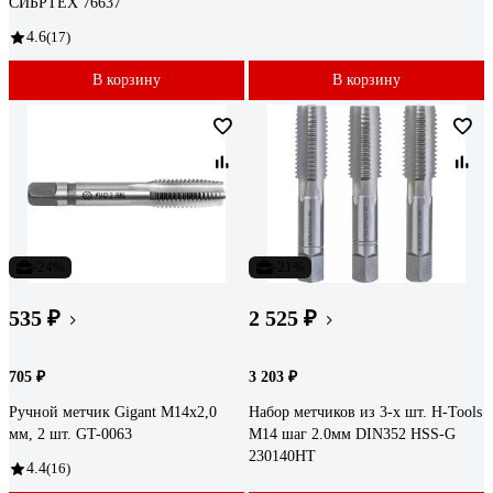
СИБРТЕХ 76637
4.6
(17)
В корзину
В корзину
-24%
-21%
535 ₽
2 525 ₽
705 ₽
3 203 ₽
Ручной метчик Gigant М14x2,0
Набор метчиков из 3-х шт. H-Tools
мм, 2 шт. GT-0063
М14 шаг 2.0мм DIN352 HSS-G
230140HT
4.4
(16)