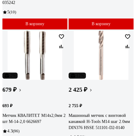
035242
5
(10)
В корзину
В корзину
-2%
-12%
679 ₽
2 425 ₽
693 ₽
2 755 ₽
Метчик КВАЛИТЕТ М14x2,0мм 2
Машинный метчик с винтовой
шт М-14-2,0 6626697
канавкой H-Tools М14 шаг 2.0мм
DIN376 HSSE 511101-D2-0140
4.3
(96)