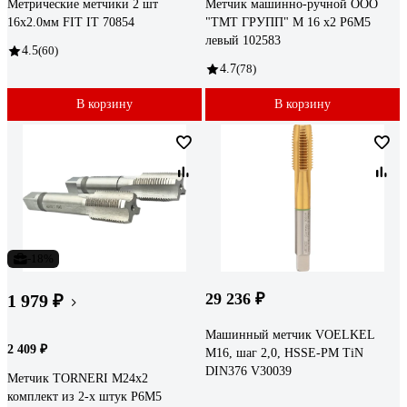
Метрические метчики 2 шт
Метчик машинно-ручной ООО
16х2.0мм FIT IT 70854
"ТМТ ГРУПП" М 16 х2 Р6М5
левый 102583
4.5
(60)
4.7
(78)
В корзину
В корзину
-18%
29 236 ₽
1 979 ₽
Машинный метчик VOELKEL
2 409 ₽
М16, шаг 2,0, HSSE-PM TiN
DIN376 V30039
Метчик TORNERI М24х2
комплект из 2-х штук Р6М5