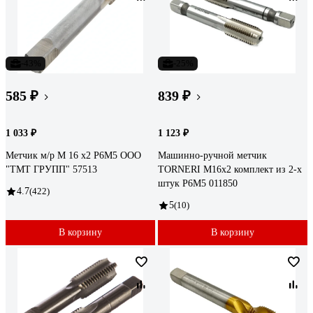
-43%
-25%
585 ₽
839 ₽
1 033 ₽
1 123 ₽
Метчик м/р М 16 х2 Р6М5 ООО
Машинно-ручной метчик
"ТМТ ГРУПП" 57513
TORNERI М16х2 комплект из 2-х
штук Р6М5 011850
4.7
(422)
5
(10)
В корзину
В корзину