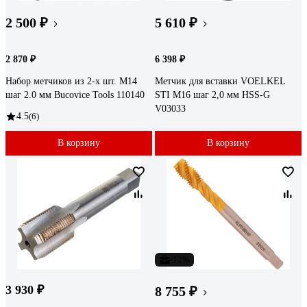
2 500 ₽
5 610 ₽
2 870 ₽
6 398 ₽
Набор метчиков из 2-х шт. M14
Метчик для вставки VOELKEL
шаг 2.0 мм Bucovice Tools 110140
STI М16 шаг 2,0 мм HSS-G
V03033
4.5
(6)
В корзину
В корзину
-12%
3 930 ₽
8 755 ₽