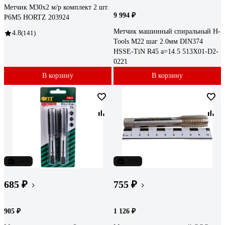
Метчик М30x2 м/р комплект 2 шт.
9 994 ₽
Р6М5 HORTZ 203924
Метчик машинный спиральный H-
4.8
(141)
Tools М22 шаг 2.0мм DIN374
HSSE-TiN R45 a=14.5 513X01-D2-
0221
В корзину
В корзину
-24%
-33%
685 ₽
755 ₽
905 ₽
1 126 ₽