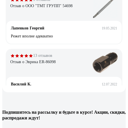
Отзыв о ООО "ТМТ ГРУПП" 54698
Лапенков Георгий
19.05.2021
Режет вполне адекватно
13 отзывов
Отзыв о Эврика ER-86098
Василий К.
12.07.2022
Выполнил свою работу.
25 отзывов
Подпишитесь
на рассылку
и будьте в курсе! Акции, скидки,
распродажи ждут!
Отзыв о Bucovice Tools 110030