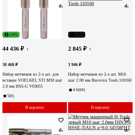
-24%
-28%
44 436 ₽
2 845 ₽
58 468 ₽
3 946 ₽
Набор метчиков из 2-х шт. для
Набор метчиков из 2-х шт. M16
вставки VOELKEL STI М30 шаг
шаг 2.00 мм Bucovice Tools 110160
2.0 мм HSS-G V03055
4.6
(68)
5
(8)
В корзину
В корзину