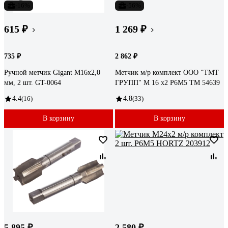
-16%
-56%
615 ₽
1 269 ₽
735 ₽
2 862 ₽
Ручной метчик Gigant М16x2,0
Метчик м/р комплект ООО "ТМТ
мм, 2 шт. GT-0064
ГРУПП" М 16 х2 Р6М5 ТМ 54639
4.4
(16)
4.8
(33)
В корзину
В корзину
5 895 ₽
2 580 ₽