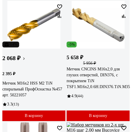
-14%
-5%
5 658 ₽
2 068 ₽
5 956 ₽
Метчик CNCINS М16х2,0 для
2 395 ₽
глухих отверстий, DIN376, с
покрытием TiN
Метчик M16x2 HSS M2 TiN
TSF1.M16х2,0.6H.DIN376.TiN.M35
спиральный ПрофОснастка №457
арт. 50221057
4.9
(44)
3.3
(13)
В корзину
В корзину