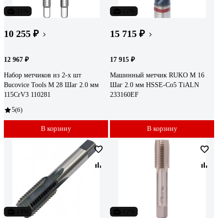
-21%
-12%
10 255 ₽
15 715 ₽
12 967 ₽
17 915 ₽
Набор метчиков из 2-х шт
Машинный метчик RUKO М 16
Bucovice Tools М 28 Шаг 2.0 мм
Шаг 2.0 мм HSSE-Co5 TiALN
115CrV3 110281
233160EF
5
(6)
В корзину
В корзину
-13%
-12%