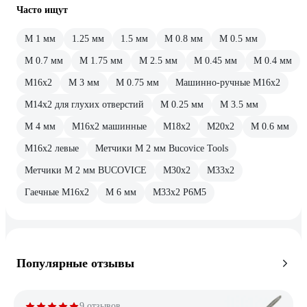
Часто ищут
М 1 мм
1.25 мм
1.5 мм
М 0.8 мм
М 0.5 мм
М 0.7 мм
М 1.75 мм
М 2.5 мм
М 0.45 мм
М 0.4 мм
М16х2
М 3 мм
М 0.75 мм
Машинно-ручные М16х2
М14х2 для глухих отверстий
М 0.25 мм
М 3.5 мм
М 4 мм
М16х2 машинные
М18х2
М20х2
М 0.6 мм
М16х2 левые
Метчики М 2 мм Bucovice Tools
Метчики М 2 мм BUCOVICE
М30х2
М33х2
Гаечные М16х2
М 6 мм
М33х2 Р6М5
Популярные отзывы
9 отзывов