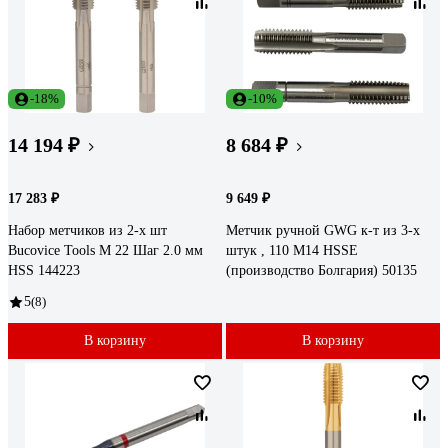
-18%
-10%
14 194 ₽
8 684 ₽
17 283 ₽
9 649 ₽
Набор метчиков из 2-х шт
Метчик ручной GWG к-т из 3-х
Bucovice Tools М 22 Шаг 2.0 мм
штук , 110 М14 HSSE
HSS 144223
(производство Болгария) 50135
5
(8)
В корзину
В корзину