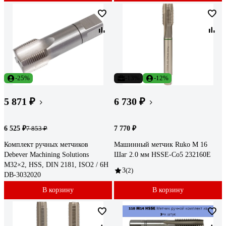
-25%
-13%
-12%
5 871 ₽
6 730 ₽
6 525 ₽
7 770 ₽
7 853 ₽
Комплект ручных метчиков
Машинный метчик Ruko М 16
Debever Machining Solutions
Шаг 2.0 мм HSSE-Co5 232160E
M32×2, HSS, DIN 2181, ISO2 / 6H
3
(2)
DB-3032020
В корзину
В корзину