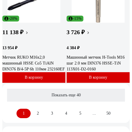
-20%
-15%
11 138 ₽
3 726 ₽
13 954 ₽
4 384 ₽
Метчик RUKO M16x2,0
Машинный метчик H-Tools М16
машинный HSSE Co5 TiAlN
шаг 2.0 мм DIN376 HSSE-TiN
DIN376 B/4-5P 6h 110мм 232160EF
113X01-D2-0160
В корзину
В корзину
Показать еще 40
1
2
3
4
5
...
50