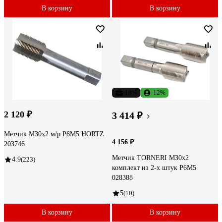
В корзину
В корзину
-18%
-12%
2 120 ₽
3 414 ₽
Метчик М30x2 м/р Р6М5 HORTZ
4 156 ₽
203746
Метчик TORNERI М30х2
4.9
(223)
комплект из 2-х штук Р6М5
028388
5
(10)
В корзину
В корзину